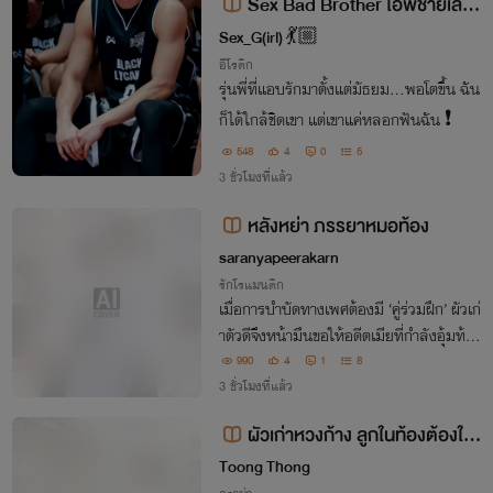
Sex Bad Brother ไอ้พี่ชายเลว
18+
Sex_G(irl) 💃🏼
อีโรติก
รุ่นพี่ที่แอบรักมาตั้งแต่มัธยม…พอโตขึ้น ฉัน
ก็ได้ใกล้ชิดเขา แต่เขาแค่หลอกฟันฉัน ❗️
548
4
0
5
3 ชั่วโมงที่แล้ว
หลังหย่า ภรรยาหมอท้อง
saranyapeerakarn
รักโรแมนติก
เมื่อการบำบัดทางเพศต้องมี ‘คู่ร่วมฝึก’ ผัวเก่
าตัวดีจึงหน้ามึนขอให้อดีตเมียที่กำลังอุ้มท้อง
ช่วยทำการบ้าน! งานนี้หมอนัชชาจะยอมให้ส
990
4
1
8
อบซ่อมบนเตียง หรือเตะก้านคอหมอสูติฯ ให้
3 ชั่วโมงที่แล้ว
จบเรื่อง!
ผัวเก่าหวงก้าง ลูกในท้องต้องใช้
นามสกุลพี่
Toong Thong