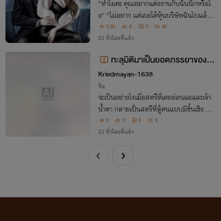
"ทำไมคะ คุณอยากแต่งงานกับฉันนักหรือไ
ง" "ไม่อยาก แต่เธอได้หุ้นบริษัทฉันไปแล้ว
ดังนั้นเธอจะไม่ยอมเสียอะไรเลยไม่ได้หรอกน
2.2K
6
0
50
ะมิตา ถึงแม้ว่าของที่ฉันจะได้ มันเทียบไม่ได้แ
23 ชั่วโมงที่แล้ว
ม้เพียงเสี้ยวเดียวกับสิ่งที่ฉันเสียไป"
ทะลุมิติมาเป็นยอดภรรยาของพ
ระเอกธงแดง
Kriedmayan-1638
จีน
จะเป็นอย่างไรเมื่อสตรีที่เคยอ่อนแอและเจ้า
น้ำตา กลายเป็นสตรีที่สู้คนแบบมีชั้นเชิง อีก
ทั้งยังมีลูกสมุนตัวน้อยที่คอยเป็นฟันเฟืองเ
0
0
0
3
หล็กช่วยขับเคลื่อนให้แผนการหนีออกจากจว
23 ชั่วโมงที่แล้ว
นเจิ้นกั๋วกงของนางเป็นไปอย่างราบรื่น