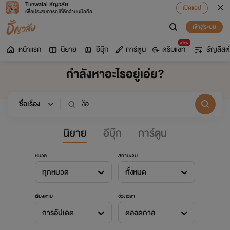
Tunwalai ธัญวลัย
เปิดแอป
เพื่อประสบการณ์ที่ดีกว่าบนมือถือ
เข้าสู่ระบบ
มาใหม่
หน้าแรก
นิยาย
อีบุ๊ก
การ์ตูน
ดรีมแชท
ธัญลิสต์
กำลังหาอะไรอยู่เอ่ย?
นิยาย
อีบุ๊ก
การ์ตูน
หมวด
สถานะจบ
ทุกหมวด
ทั้งหมด
เรียงตาม
ช่วงเวลา
การอัปเดต
ตลอดกาล