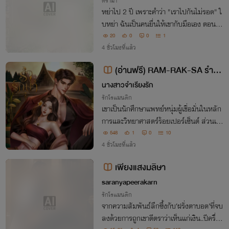
ดราม่า
หย่าไป 2 ปี เพราะคำว่า "เราไปกันไม่รอด" ใ
บหย่า ฉันเป็นคนยื่นให้เขากับมือเอง ตอนนั้
นฉันท้องได้ 2 เดือน แต่ไม่บอก เพราะคนที่เ
20
0
0
1
คยทิ้งให้ฉันแท้งลูกอยู่คนเดียวในโรงพยาบา
4 ชั่วโมงที่แล้ว
ล คงไม่อยากได้ลูกอีกคนหรอก
(อ่านฟรี) RAM-RAK-SA รำรัก
ษา 18+ (พันแสง x จำเรียง)
นางสาวจำเรียงรัก
รักโรแมนติก
เขาเป็นนักศึกษาแพทย์หนุ่มผู้เชื่อมั่นในหลัก
การและวิทยาศาสตร์ร้อยเปอร์เซ็นต์ ส่วนเธ
อเป็นเด็กสาวบ้านป่าทายาทร่างทรง ทว่
548
1
0
10
า...สองโลกที่ไม่มีวันบรรจบกลับถูกดึงเข้าห
4 ชั่วโมงที่แล้ว
ากันด้วยโชคชะตาและความแค้นในอดีต
เพียงแสงมลิษา
saranyapeerakarn
รักโรแมนติก
จากความสัมพันธ์ลึกซึ้งกับ‘ฝรั่งตาบอด’ที่จบ
ลงด้วยการถูกเขาตีตราว่าเห็นแก่เงิน..ปีครึ่งต่