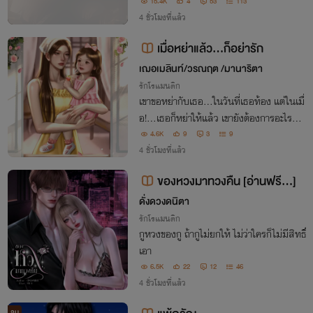
อมาซีอีโอหนุ่มกลับมามองเห็นอีกครั้งเพื่อตา
15.4K
4
53
113
มง้อ‘หมอมลิษา’ แพทย์แผนไทยสาวจอมหยิ่
4 ชั่วโมงที่แล้ว
ง และพิสูจน์ว่ารักแท้ไม่มีป้ายราคา!
เมื่อหย่าแล้ว...ก็อย่ารัก
เฌอเมลินท์/วรณฤต /มานาริตา
รักโรแมนติก
เขาขอหย่ากับเธอ...ในวันที่เธอท้อง แต่ในเมื่
อ!...เธอก็หย่าให้แล้ว เขายังต้องการอะไรจา
กเธออีก!!
4.6K
9
3
9
4 ชั่วโมงที่แล้ว
ของหวงมาทวงคืน [อ่านฟรี...]
ดั่งดวงดนิตา
รักโรแมนติก
กูหวงของกู ถ้ากูไม่ยกให้ ไม่ว่าใครก็ไม่มีสิทธิ์
เอา
6.5K
22
12
46
4 ชั่วโมงที่แล้ว
จบ