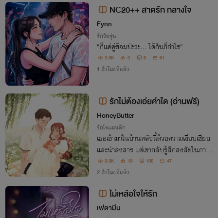
NC20++ สาดรัก กลางใจ
Fynn
รักวัยรุ่น
​"ก็แค่คู่ซ้อมป่ะวะ... ได้กันก็กำไร"
2.6K
0
6
61
1 ชั่วโมงที่แล้ว
รักไม่ต้องเอ่ยคำใด (อ่านฟรี)
HoneyButter
รักโรแมนติก
เธอเข้ามาในบ้านหลังนี้ด้วยความเงียบเชียบ
และน่าสงสาร แต่เขากลับรู้สึกสงสัยในภาพ
ลักษณ์ไร้เดียงสานั้นอาจจะมีบางอย่างที่ซ่อน
3.3K
19
106
47
เอาไว้
2 ชั่วโมงที่แล้ว
ไม่เหลือใจให้รัก
เฟตามีน