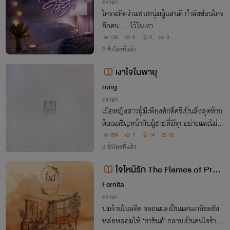
ดราม่า
ใครจะคิดว่าแฟนหนุ่มผู้แสนดี กำลังซ่อนใคร
อีกคน ... ไว้ในเงา
136
0
0
3
2 ชั่วโมงที่แล้ว
เงาใจในพายุ
rung
ดราม่า
เมื่อหญิงสาวผู้มีเพียงศักดิ์ศรีเป็นสิ่งสุดท้าย
ต้องเผชิญหน้ากับผู้ชายที่มีทุกอย่างและไม่เค
ยยอมให้สิ่งใดหลุดจากมือระหว่างอิสรภาพข
269
7
14
20
องเธอ กับหัวใจของเขา ใครจะเป็นฝ่ายพ่ายแ
3 ชั่วโมงที่แล้ว
พ้ก่อนกัน?
ใจไหม้รัก The Flames of Preju
dice
Fernita
ดราม่า
ปมร้ายในอดีต รอยแผลเป็นแสนเกลียดชัง
หล่อหลอมให้ ‘การันต์’ กลายเป็นคนใจร้ายที่