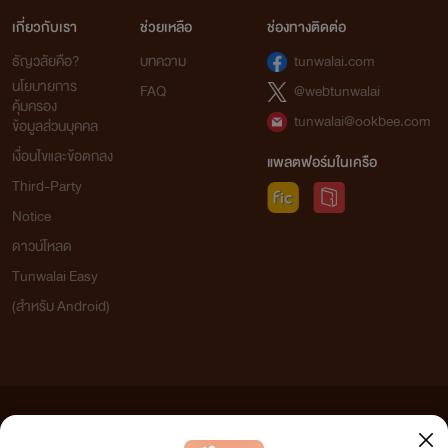
เกี่ยวกับเรา
ช่วยเหลือ
ช่องทางติดต่อ
ธัญวลัยคือ?
บทความ
tunwalai.com
นโยบายการ
FAQ
@webtunwalai
คุ้มครอง
tunwalai@ookbee.com
ข้อมูลส่วนบุคคล
เงื่อนไขและข้อตกลง
แพลตฟอร์มในเครือ
Third-Party
Notice
ดาวน์โหลด
Tunwalai Easy
(สำหรับ Android)
ข้อความที่ท่านได้อ่านจากเว็บไซต์นี้เกิดจากการเขียนโดยสาธารณชนและเผยแพร่โดยอัตโนมัติ ผู้ดูแล