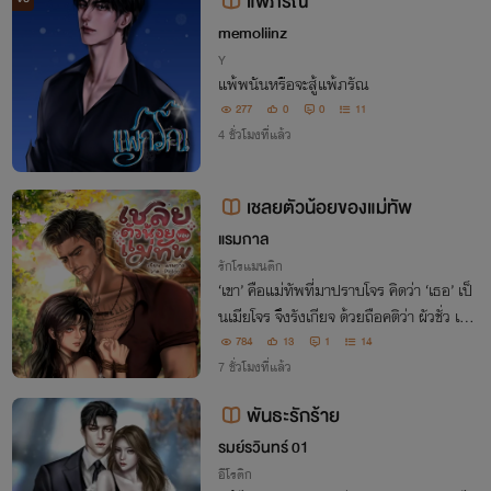
แพ้ภรัณ
memoliinz
Y
แพ้พนันหรือจะสู้แพ้ภรัณ
277
0
0
11
4 ชั่วโมงที่แล้ว
เชลยตัวน้อยของแม่ทัพ
แรมกาล
รักโรแมนติก
‘เขา’ คือแม่ทัพที่มาปราบโจร คิดว่า ‘เธอ’ เป็
นเมียโจร จึงรังเกียจ ด้วยถือคติว่า ผัวชั่ว เมีย
มิห้ามปราม ก็ต้องตายตกตามกันไป! “ผู้หญิ
784
13
1
14
งโสมมอย่างเจ้า เก็บไว้ก็มีแต่จะทำให้แผ่นดิน
7 ชั่วโมงที่แล้ว
สกปรกตาม”
พันธะรักร้าย
รมย์รวินทร์ 01
อีโรติก