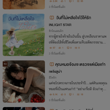
ไม่ไว้ใจใคร อคติสั่งให้เขาตัดสินเธออย่างไร้ค่
2.3K
1
1
35
า ทว่าส่วนลึกของหัวใจกลับเพรียกหาและไข
3 ชั่วโมงที่แล้ว
ว่คว้าเพียงเธอ
วันที่ไม่เหลือใจไว้ให้รัก
INLIGHT STAR
รักโรแมนติก
จากผู้ชายใจร้ายในวันนั้น สู่บทเรียนราคาแพ
งที่ต้องใช้ทั้งชีวิตเพื่อตามจีบอดีตภรรยาและ
ลูกกลับคืนมา!
57
1
0
0
3 ชั่วโมงที่แล้ว
คุณหมอจ้องจะตรวจแต่เมียเก่า
จบ
เพลิงลูน่า
อีโรติก
แค่จะไปตรวจภายในประจำปี...แต่ดันเจอคุณ
หมอที่เป็นแฟนเก่า!! “อย่าเกร็งสิ ผัวเก่าคุณไ
ม่สอนหรอว่าเวลาแบบนี้ควรปล่อยตัว”
5.1K
3
1
18
3 ชั่วโมงที่แล้ว