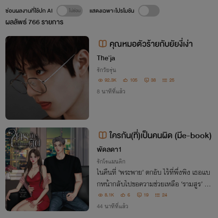
ซ่อนผลงานที่ใช้ปก AI
แสดงเฉพาะโปรโมชัน
ผลลัพธ์
766
รายการ
คุณหมอตัวร้ายกับยัยงี่เง่า
The'ja
รักวัยรุ่น
92.3K
105
38
25
8 นาทีที่แล้ว
ใครกัน(ที่)เป็นคนผิด (มีe-book)
พัดลดา1
รักโรแมนติก
ในคืนที่ ‘พระพาย’ ตกอับ ไร้ที่พึ่งพิง เธอแบ
กหน้ากลับไปขอความช่วยเหลือ ‘รามสูร’ แฟ
นเก่าที่เลิกรากันเมื่อ 2 ปีก่อนเพราะความจำเ
8.1K
6
19
24
ป็นบางอย่าง
44 นาทีที่แล้ว