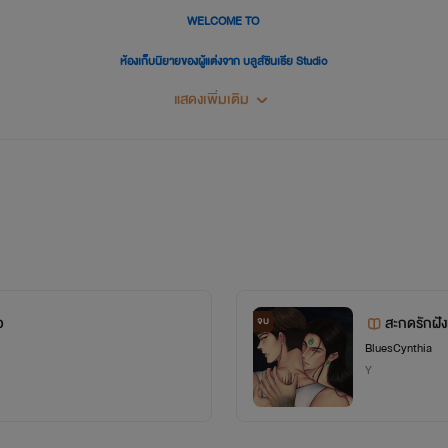
WELCOME TO
ห้องเก็บนิยายของผู้แต่งจาก บลูส์ซินเธีย Studio
แสดงเพิ่มเติม
ิยายในห้องนี้อาจจะถูกวางปะปนกัน แต่ก็อยากให้มีสักเล่มที่ถูกค้นพบ หวังว่าจะมีเล่มไหนถูกใจคุณรี๊ดนะ
วปะปนกันไป เพราะไม่สามารถแยกนามปากกาได้ ต้องขออภัยในความแต่งไปทั่วของผู้แต่งด้วยนะคะคุณรี๊ด
และได้โปรดอย่าลืม...ว่านี่คือนิยาย
(
ต้นข้าวสีฟ้า
แต่งนิยายชายหญิงเอาไว้นานหลายปีแล้วค่ะ)
ว
สะกดรักฝังเ
จบ
BluesCynthia
Y