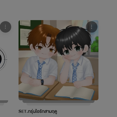
SET.กรุ่นไอรักสามฤดู