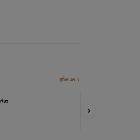
คะ
แสนน่ารักที่ติดตาม
ดูทั้งหมด
ขี้ยว
คู่
จบ
BluesC
Y