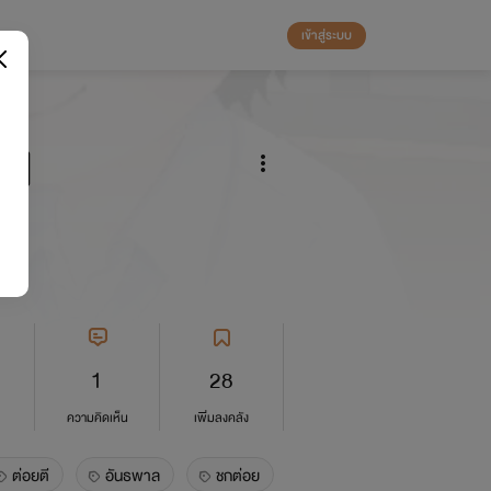
เข้าสู่ระบบ
รี]
1
28
ความคิดเห็น
เพิ่มลงคลัง
ต่อยตี
อันธพาล
ชกต่อย