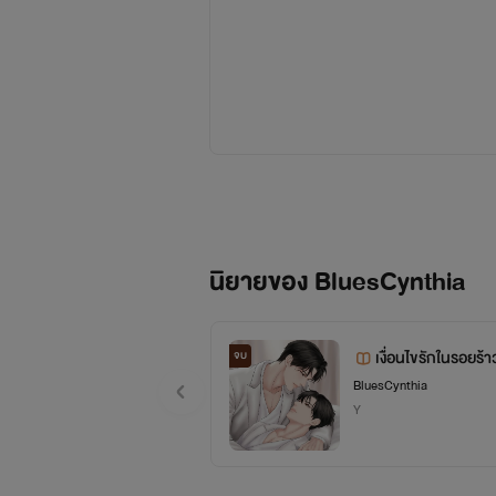
น
นิยายในนี้มีหลายแน
นิยายของ BluesCynthia
เงื่อนไขรักในรอยร้า
จบ
BluesCynthia
Y