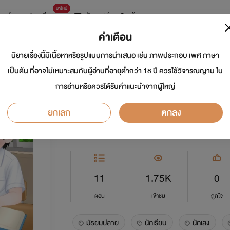
มาใหม่
การ์ตูน
ดรีมแชท
ธัญลิสต์
ค้นหา
คำเตือน
นิยายเรื่องนี้มีเนื้อหาหรือรูปแบบการนำเสนอ เช่น ภาพประกอบ เพศ ภาษา
ปุณณ์เหมันต์ [อ่านฟ
เป็นต้น ที่อาจไม่เหมาะสมกับผู้อ่านที่อายุต่ำกว่า 18 ปี ควรใช้วิจารณญาน ใน
การอ่านหรือควรได้รับคำแนะนำจากผู้ใหญ่
นักเขียน:
BluesCynthia
นักวาด: เนบูล่า
ยกเลิก
ตกลง
Y
5.0
11
1.75K
0
ตอน
เข้าชม
ถูกใจ
มัธยมปลาย
นักเรียน
นักเลง