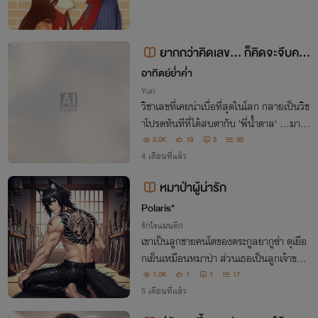
ยากกว่าคิดเลข... ก็คิดจะจีบครู
จบ
นี่แหละ!
อาทิตย์ย่ำค่ำ
Yuri
วิชาเลขที่เคยน่าเบื่อที่สุดในโลก กลายเป็นวิช
าโปรดทันทีที่ได้สบตากับ 'พี่น้ำตาล' ...มาร่ว
มเอาใจช่วยเด็กดื้อเงียบในภารกิจปีนกำแพง
2.0K
19
3
35
หัวใจคุณครูคนสวย งานนี้คำตอบของสมกา
4 เดือนที่แล้ว
รไม่ได้มีแค่ตัวเลขแน่นอน!
หมาป่าผู้น่ารัก
Polaris*
รักโรแมนติก
เขาเป็นลูกชายคนโตของตระกูลยากูซ่า ดุเยือ
กเย็นเหมือนหมาป่า ส่วนเธอเป็นลูกเจ้าของ
ร้านอาหารเล็กๆ ที่อ่อนโยนน่ารักเหมือนลูก
1.0K
1
1
17
แมว จากโลกที่มืดมน สู่โลกสดใสที่มีเธอ เธ
5 เดือนที่แล้ว
อทำให้เขากลายร่างจากหมาป่าเป็นหมาน้อย