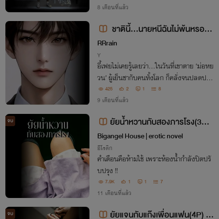
8 เดือนที่แล้ว
ชาตินี้...นายหนีฉันไม่พ้นหรอกน
ะ
RRrain
Y
อี้เฟยไม่เคยรู้เลยว่า...ในวันที่เขาตาย ‘ม่อหย
วน’ ผู้เย็นชากับคนทั้งโลก ก็คลั่งจนปลดปล่
อยพลังที่แท้จริงออกมาเขาทุ่มทุกอย่าง ทำพั
425
2
1
8
นธสัญญากับขุมนรก... เพื่อย้อนเวลากลับม
9 เดือนที่แล้ว
าเช่นกัน
ยัยน้ำหวานกับสองภารโรง(3P) |
จบ
hot story (4) #PWP
Bigangel House | erotic novel
อีโรติก
คำเตือนคือห้ามใช้ เพราะห้องน้ำกำลังปิดปรั
บปรุง !!
7.9K
1
1
7
11 เดือนที่แล้ว
ยัยแจนกับแก๊งเพื่อนแฟน(4P) | h
จบ