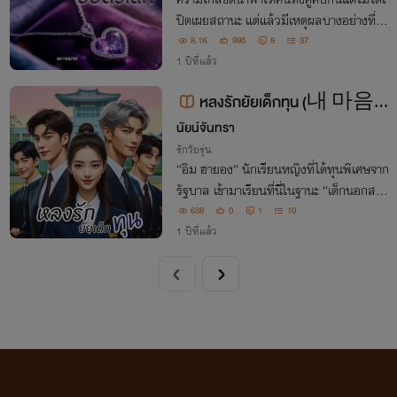
ปิดเผยสถานะ แต่แล้วมีเหตุผลบางอย่างที่
ทำให้คนหนึ่งต้องตัดความสัมพันธ์ ในขณะที่
8.1K
995
8
37
อีกคนให้ไปหมดทั้งใจ เรื่องราวของทั้งคู่จะเป็
1 ปีที่แล้ว
นยังไงต่อไปเมื่อกลับมาเจอกันอีกครั้ง
หลงรักยัยเด็กทุน (내 마음
นัยน์จันทรา
은 장학생 그녀에게)
รักวัยรุ่น
“อิม ฮายอง” นักเรียนหญิงที่ได้ทุนพิเศษจาก
รัฐบาล เข้ามาเรียนที่นี่ในฐานะ “เด็กนอกสาย
ตา” เพราะฐานะไม่เข้ากับโรงเรียนระดับนี้ แต่
638
0
1
10
ทำไมถึงเป็นที่สนใจของหนุ่มๆ กลุ่ม ACE ห
1 ปีที่แล้ว
นุ่มท็อปของโรงเรียน ? "