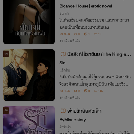
ot story (3) #PWP
Bigangel House | erotic novel
อีโรติก
ในห้องซ้อมดนตรีของชมรม และพวกเขาสา
มคนเป็นเพื่อนของแฟนฉันเอง
9.9K
0
1
10
11 เดือนที่แล้ว
บัลลังก์ไร้ราชันย์ (The Kingless
จบ
Throne)
Sin
แอ็กชั่น
"เมื่อบัลลังก์สูงสุดไร้ผู้ครอบครอง สี่สถาบัน
จึงส่งตัวแทนเข้าสู่สมรภูมิลับ เพื่อแย่งชิงอำ
นาจที่แท้จริง... แต่ในโลกของผู้มี 'พรสวรรค
1.0K
2
3
146
์' พลังที่แข็งแกร่งที่สุดวัดกันที่สายเลือด...
12 เดือนที่แล้ว
หรือหยาดเหงื่อ?"
พ่ายรักยัยตัวเล็ก
จบ
ByMinne story
รักวัยรุ่น
ความใกล้ชิดนำพาให้คนทั้งคู่คบกันแต่ไม่ได้เ