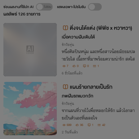
ซ่อนผลงานที่ใช้ปก AI
แสดงเฉพาะโปรโมชัน
ผลลัพธ์
126
รายการ
ติ่งจนได้แต่ง (พีพีช x หวาหวา)
เมื่อความฝันเดินได้
รักวัยรุ่น
หนึ่งศิลปินหนุ่ม และหนึ่งสาวน้อยมัธยมปล
ายวัยใส เนื้อหาที่มาพร้อมความน่ารัก สดใส
7
0
0
1
6 ชั่วโมงที่แล้ว
แผนร้ายกลายเป็นรัก
ภพฝันรถแมวกวัก
รักวัยรุ่น
จากแผนที่วางไว้เพื่อหลอกให้รัก แล้วไงกลา
ยเป็นตัวเองที่เผลอใจ
699
36
1
42
2 วันที่แล้ว