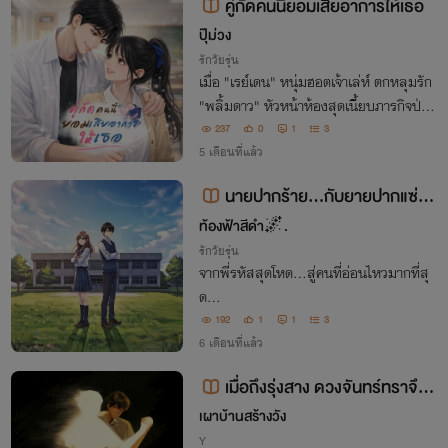
คู่กัดคนนี้ยอมเสียอาการให้เธอ
ปุ๊ม่วง
รักวัยรุ่น
เมื่อ "เรย์เดน" หนุ่มฮอตเจ้าเล่ห์ ตกหลุมรัก
"พลิ้มดาว" หัวหน้าห้องสุดเนี้ยบภารกิจป่วน
หัวใจให้เสียอาการจึงเริ่มขึ้นท่ามกลางสายใย
237
0
1
3
ความผูกพันที่ซ่อนเร้นมานาน
5 เดือนที่แล้ว
นายปากร้าย...กับยายปากแซ่
บ...
ท้องฟ้าสีดำ🌌.
รักวัยรุ่น
จากพี่รหัสสุดโหด...สู่คนที่อ่อนไหวมากที่สุ
ด...
192
1
1
3
6 เดือนที่แล้ว
เมื่อถึงรุ่งสาง ดวงจันทร์ทราจึงล
าจากไป
เผาบ้านสร้างวัง
Y