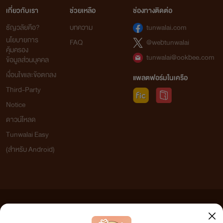
เกี่ยวกับเรา
ช่วยเหลือ
ช่องทางติดต่อ
ธัญวลัยคือ?
บทความ
tunwalai.com
นโยบายการ
FAQ
@webtunwalai
คุ้มครอง
tunwalai@ookbee.com
ข้อมูลส่วนบุคคล
เงื่อนไขและข้อตกลง
แพลตฟอร์มในเครือ
Third-Party
Notice
ดาวน์โหลด
Tunwalai Easy
(สำหรับ Android)
ข้อความที่ท่านได้อ่านจากเว็บไซต์นี้เกิดจากการเขียนโดยสาธารณชนและเผยแพร่โดยอัตโนมัติ ผู้ดูแล
เว็บไซต์แห่งนี้ไม่ได้เห็นด้วยและไม่ขอรับผิดชอบต่อข้อความใดๆ ทั้งสิ้น ดังนั้นผู้อ่านทุกท่านโปรดใช้