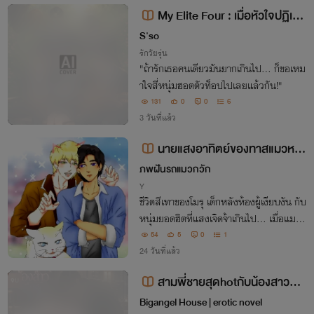
My Elite Four : เมื่อหัวใจปฏิเสธ
ไม่เป็น
S'so
รักวัยรุ่น
"ถ้ารักเธอคนเดียวมันยากเกินไป... ก็ขอเหม
าใจสี่หนุ่มฮอตตัวท็อปไปเลยแล้วกัน!"
131
0
0
6
3 วันที่แล้ว
นายแสงอาทิตย์ของทาสแมวหลัง
ห้อง
ภพฝันรถแมวกวัก
Y
ชีวิตสีเทาของโมรุ เด็กหลังห้องผู้เงียบงัน กับ
หนุ่มยอดฮิตที่แสงเจิดจ้าเกินไป... เมื่อแมวตั
วหนึ่งกลายเป็นสะพานเชื่อมสองหัวใจที่ไม่น่
54
5
0
1
าจะมาบรรจบกันได้เลย มิตรภาพ (หรือมากก
24 วันที่แล้ว
ว่านั้น?) กำลังจะเกิดขึ้นกันนะ
สามพี่ชายสุดhotกับน้องสาวสุดเ
จบ
นิร์ด
Bigangel House | erotic novel