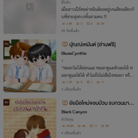
อีโรติก
เมื่อสาวเนิร์ดอย่างฉันต้องอยู่บนเตียงเดียวกั
บพี่ชายสุดhotทั้งสามคน !!!
1.5K
0
0
30
29 วันที่แล้ว
ปุณณ์เหมันต์ [อ่านฟรี]
จบ
BluesCynthia
Y
"หมอกไม่ได้อ่อนแอ หมอกดูแลตัวเองได้ ห
มอกดูแลโซ่ได้ ทำไมถึงไม่เชื่อใจหมอก หรือห
มอกต้องบังคับโซ่แบบเขาหรอ โซ่ถึงจะยอมห
1.7K
0
1
11
มอกแบบนั้นบ้าง"
3 เดือนที่แล้ว
ยัยมือใหม่จอมป่วน รบกวนมารัก
จบ
กัน (มี E-Book ค่ะ)
Black Canyon
รักวัยรุ่น
18.3K
45
11
55
4 เดือนที่แล้ว