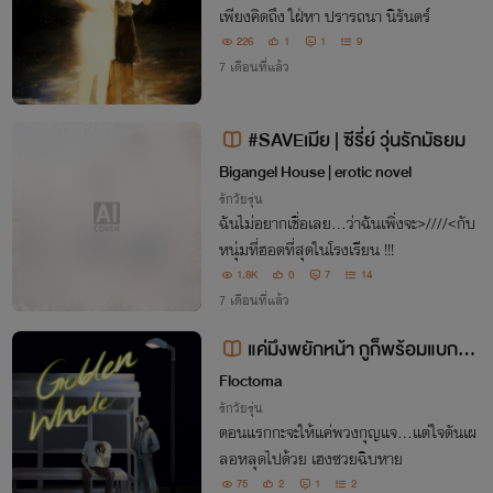
เพียงคิดถึง ใฝ่หา ปรารถนา นิรันดร์
226
1
1
9
7 เดือนที่แล้ว
#SAVEเมีย | ซีรี่ย์ วุ่นรักมัธยม
Bigangel House | erotic novel
รักวัยรุ่น
ฉันไม่อยากเชื่อเลย...ว่าฉันเพิ่งจะ>////<กับ
หนุ่มที่ฮอตที่สุดในโรงเรียน !!!
1.8K
0
7
14
7 เดือนที่แล้ว
แค่มึงพยักหน้า กูก็พร้อมแบกขัน
หมากไปหน้าบ้านแล้วครับ
Floctoma
รักวัยรุ่น
ตอนแรกกะจะให้แค่พวงกุญแจ…แต่ใจดันเผ
ลอหลุดไปด้วย เฮงซวยฉิบหาย
75
2
1
2