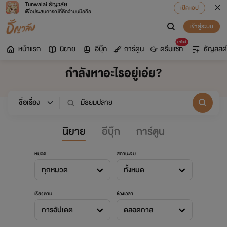
Tunwalai ธัญวลัย
เปิดแอป
เพื่อประสบการณ์ที่ดีกว่าบนมือถือ
เข้าสู่ระบบ
มาใหม่
หน้าแรก
นิยาย
อีบุ๊ก
การ์ตูน
ดรีมแชท
ธัญลิสต์
กำลังหาอะไรอยู่เอ่ย?
นิยาย
อีบุ๊ก
การ์ตูน
หมวด
สถานะจบ
ทุกหมวด
ทั้งหมด
เรียงตาม
ช่วงเวลา
การอัปเดต
ตลอดกาล