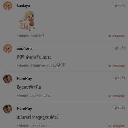
kanlaya
1 ปีที่แล้ว
จากตอน: ต้องมนตร์
ตอบกลับ
euphoria
1 ปีที่แล้ว
หึหึหึ อ่านเพลินเลยอะ
จากตอน: สวัสดีครับพี่คนสวย🐶🩷
ตอบกลับ
PumPuy
1 ปีที่แล้ว
อีคุณเขารักเจ้โซ
จากตอน: ไม่ได้ตัวคนเดียว
ตอบกลับ
PumPuy
1 ปีที่แล้ว
แม่เอาแซ้ฝาดตูดลูกแม่ด้วย
จากตอน: มีสิทธิ์หึงแต่…
ตอบกลับ