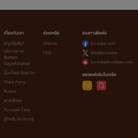
เกี่ยวกับเรา
ช่วยเหลือ
ช่องทางติดต่อ
ธัญวลัยคือ?
บทความ
tunwalai.com
นโยบายการ
FAQ
@webtunwalai
คุ้มครอง
tunwalai@ookbee.com
ข้อมูลส่วนบุคคล
เงื่อนไขและข้อตกลง
แพลตฟอร์มในเครือ
Third-Party
Notice
ดาวน์โหลด
Tunwalai Easy
(สำหรับ Android)