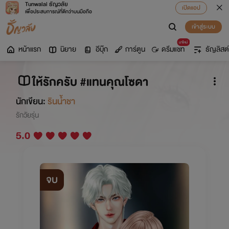
Tunwalai ธัญวลัย
เปิดแอป
เพื่อประสบการณ์ที่ดีกว่าบนมือถือ
เข้าสู่ระบบ
มาใหม่
หน้าแรก
นิยาย
อีบุ๊ก
การ์ตูน
ดรีมแชท
ธัญลิสต์
ให้รักครับ #แทนคุณโซดา
นักเขียน:
รินน้ำชา
รักวัยรุ่น
5.0
จบ