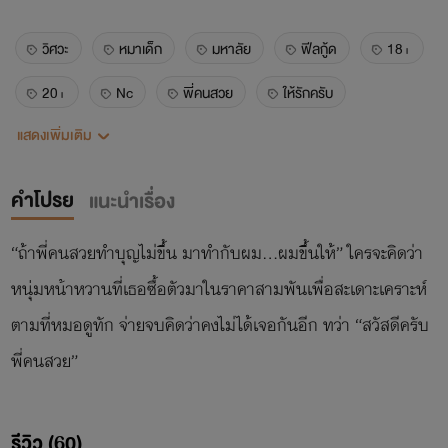
วิศวะ
หมาเด็ก
มหาลัย
ฟีลกู้ด
18+
20+
Nc
พี่คนสวย
ให้รักครับ
แสดงเพิ่มเติม
รินน้ำชา
แฟนเด็ก
พระเอกเด็กกว่า
ธงเขียว
พระเอกคลั่งรัก
คลั่งรัก
สายเปย์
คำโปรย
แนะนำเรื่อง
“ถ้าพี่คนสวยทำบุญไม่ขึ้น มาทำกับผม…ผมขึ้นให้” ใครจะคิดว่า
หนุ่มหน้าหวานที่เธอซื้อตัวมาในราคาสามพันเพื่อสะเดาะเคราะห์
ตามที่หมอดูทัก จ่ายจบคิดว่าคงไม่ได้เจอกันอีก ทว่า “สวัสดีครับ
พี่คนสวย”
รีวิว (60)