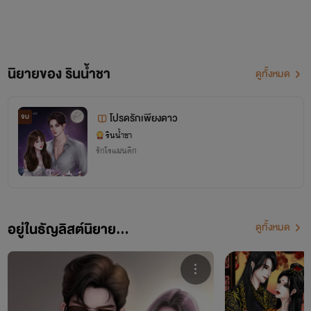
นิยายของ รินน้ำชา
ดูทั้งหมด
โปรดรักเพียงดาว
จบ
รินน้ำชา
รักโรแมนติก
อยู่ในธัญลิสต์นิยาย...
ดูทั้งหมด