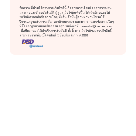
ข้อความที่ท่านได้อ่านจากเว็บไซต์นี้เกิดจากการเขียนโดยสาธารณชน
และเผยแพร่โดยอัตโนมัติ ผู้ดูแลเว็บไซต์แห่งนี้ไม่ได้เห็นด้วยและไม่
ขอรับผิดชอบต่อข้อความใดๆ ทั้งสิ้น ดังนั้นผู้อ่านทุกท่านโปรดใช้
วิจารณญาณในการกลั่นกรองด้วยตนเอง และหากท่านพบข้อความใดๆ
ที่ขัดต่อกฎหมายและศีลธรรม กรุณาแจ้งมาที่
tunwalai@ookbee.com
เพื่อทีมงานจะได้ดำเนินการในทันที ทั้งนี้ ทางเว็บไซต์ขอสงวนลิขสิทธิ์
ตามพระราชบัญญัติลิขสิทธิ์ (ฉบับเพิ่มเติม) พ.ศ.2558