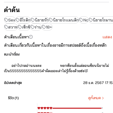
คำค้น
Sex
อีโรติก
นิยายรัก
นิยายโรแมนติก
Nc
นิยายโรมาน
สวาท
เซ็กซ์
ร่าน
18+
คำเตือนเนื้อหา
แสดง
คำเตือนเกี่ยวกับเนื้อหาในเรื่องอาจมีการสปอยล์ถึงเนื้อเรื่องหลัก
แนะนำเรื่อง
มีฉาก18+20+นะคะ🤗
อย่าไปกดอ่านนะคะ หยกเขียนตั้งแต่ตอนเขียนนิยายไม่
เป็น55555555555555คำผิดเยอะเล่าไม่รู้เรื่องด้วยฮ่ะ
🤣
อัปเดตล่าสุด
28 ธ.ค. 2567 17:15
รีวิว (
1
)
ดูทั้งหมด
1