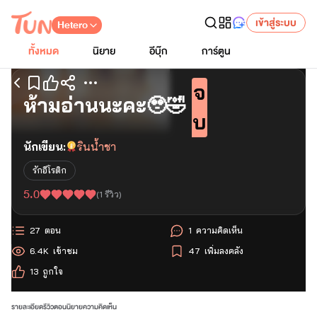
เข้าสู่ระบบ
Hetero
ทั้งหมด
นิยาย
อีบุ๊ก
การ์ตูน
จ
เริ่มอ่านตอนแรก
ห้ามอ่านนะคะ🥹🤣
บ
นักเขียน:
รินน้ำชา
รักอีโรติก
5.0
(
1
รีวิว)
27
ตอน
1
ความคิดเห็น
6.4K
เข้าชม
47
เพิ่มลงคลัง
13
ถูกใจ
รายละเอียด
รีวิว
ตอนนิยาย
ความคิดเห็น