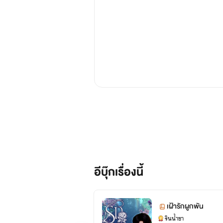
อีบุ๊กเรื่องนี้
เฝ้ารักผูกพัน
รินน้ำชา