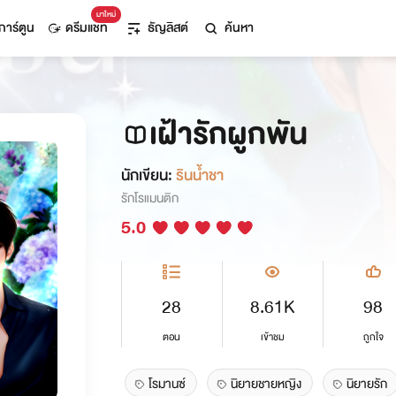
มาใหม่
การ์ตูน
ดรีมแชท
ธัญลิสต์
ค้นหา
เฝ้ารักผูกพัน
นักเขียน:
รินน้ำชา
รักโรแมนติก
5.0
28
8.61K
98
ตอน
เข้าชม
ถูกใจ
โรมานซ์
นิยายชายหญิง
นิยายรัก