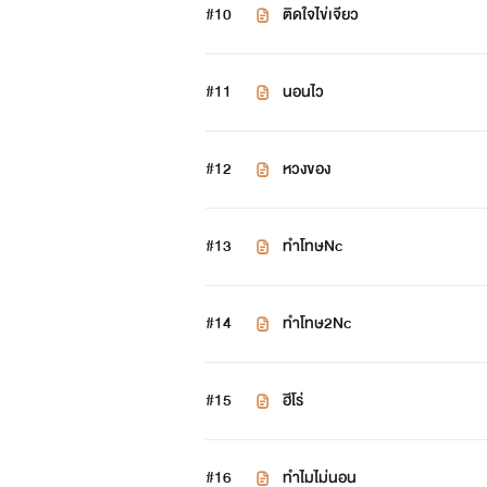
#10
ติดใจไข่เจียว
#11
นอนไว
#12
หวงของ
#13
ทำโทษNc
#14
ทำโทษ2Nc
#15
ฮีโร่
#16
ทำไมไม่นอน