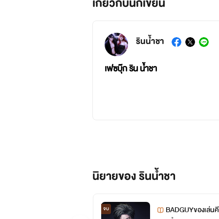
เกี่ยวกับนักเขียน
รินน้ำชา
เฟซบุ๊ก ริน น้ำชา
นิยายของ รินน้ำชา
BADGUYของเล่นคี
จบ