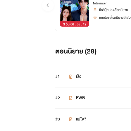
รักโรแมนติก
ซื้ออีบุ๊กปลดล็อกนิยาย
เคยปลดล็อกนิยายได้ส่วน
3 วัน 06 : 55 : 11
ตอนนิยาย (
28
)
#1
เล็ง
#2
FWB
#3
แน่ใจ?