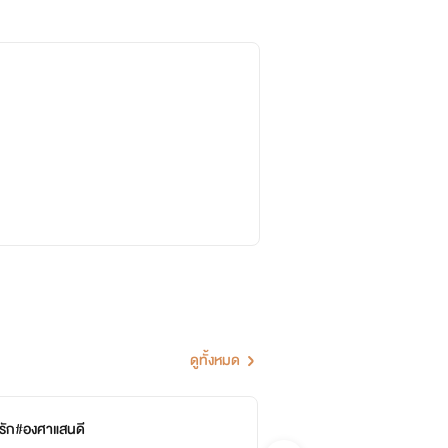
ดูทั้งหมด
)รัก#องศาแสนดี
โป
จบ