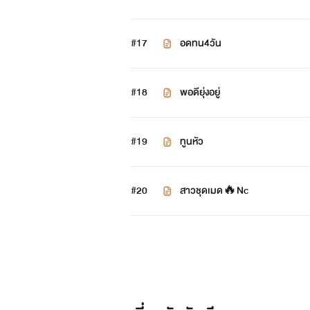
#17
อดทน4วัน
#18
พอดียุ่งอยู่
#19
ทูนหัว
#20
สาวชุดเมด🔥Nc