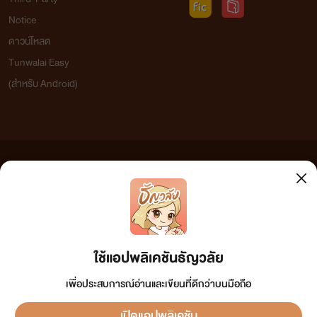
Notice
ดาวน์โหลด
Tunwalai Easy
(สำหรับ Android)
ข้อความที่ท่านได้อ่านจากเว็บไซต์นี้เกิดจากการเขียนโดยสาธารณชนและเผยแพร่โดยอัตโนมัติ ผู้ดูแล
เว็บไซต์แห่งนี้ไม่ได้เห็นด้วยและไม่ขอรับผิดชอบต่อข้อความใดๆ ทั้งสิ้น ดังนั้นผู้อ่านทุกท่านโปรดใช้
วิจารณญาณในการกลั่นกรองด้วยตนเอง และหากท่านพบข้อความใดๆ ที่ขัดต่อกฎหมายและศีลธรรม
กรุณาแจ้งมาที่ tunwalai@ookbee.com เพื่อทีมงานจะได้ดำเนินการในทันที ทั้งนี้ ทางเว็บไซต์ขอสงวน
ลิขสิทธิ์ตามพระราชบัญญัติลิขสิทธิ์ (ฉบับเพิ่มเติม) พ.ศ.2558
ใช้แอปพลิเคชันธัญวลัย
เพื่อประสบการณ์อ่านและเขียนที่ดีกว่าบนมือถือ
เปิดแอปพลิเคชัน