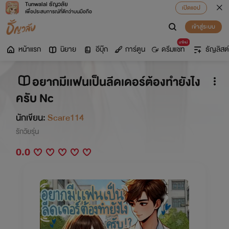
Tunwalai ธัญวลัย
เปิดแอป
เพื่อประสบการณ์ที่ดีกว่าบนมือถือ
เข้าสู่ระบบ
มาใหม่
หน้าแรก
นิยาย
อีบุ๊ก
การ์ตูน
ดรีมแชท
ธัญลิสต์
อยากมีเเฟนเป็นลีดเดอร์ต้องทำยังไง
ครับ Nc
นักเขียน:
Scare114
รักวัยรุ่น
0.0