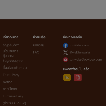
เกี่ยวกับเรา
ช่วยเหลือ
ช่องทางติดต่อ
ธัญวลัยคือ?
บทความ
tunwalai.com
นโยบายการ
FAQ
@webtunwalai
คุ้มครอง
tunwalai@ookbee.com
ข้อมูลส่วนบุคคล
เงื่อนไขและข้อตกลง
แพลตฟอร์มในเครือ
Third-Party
Notice
ดาวน์โหลด
Tunwalai Easy
(สำหรับ Android)