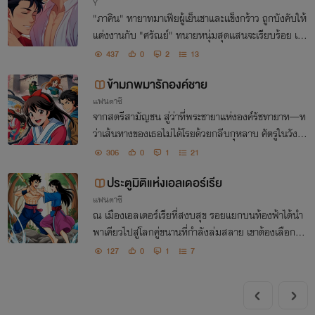
Y
"ภาคิน" ทายาทมาเฟียผู้เย็นชาและแข็งกร้าว ถูกบังคับให้
แต่งงานกับ "ศรัณย์" ทนายหนุ่มสุดแสนจะเรียบร้อย เพื่
อล้างหนี้บุญคุณระหว่างสองตระกูล ไม่มีใครเต็มใจในข้อ
437
0
2
13
ตกลงนี้ แต่เมื่ออยู่ร่วมกันไปก็จะพบเอง
ข้ามภพมารักองค์ชาย
แฟนตาซี
จากสตรีสามัญชน สู่ว่าที่พระชายาแห่งองค์รัชทายาท—ท
ว่าเส้นทางของเธอไม่ได้โรยด้วยกลีบกุหลาบ ศัตรูในวังห
ลวงพร้อมจะทำลายเธอ ขุนนางชั้นสูงต้องการขับไล่เธอ
306
0
1
21
และความลับของ กระจกศักดิ์สิทธิ์ อาจเป็นกุญแจ
ประตูมิติแห่งเอลเดอร์เรีย
แฟนตาซี
ณ เมืองเอลเดอร์เรียที่สงบสุข รอยแยกบนท้องฟ้าได้นำ
พาเคียวไปสู่โลกคู่ขนานที่กำลังล่มสลาย เขาต้องเลือกระ
หว่างครอบครัวและโลกของเขา กับภารกิจที่ยิ่งใหญ่กว่าชี
127
0
1
7
วิต...