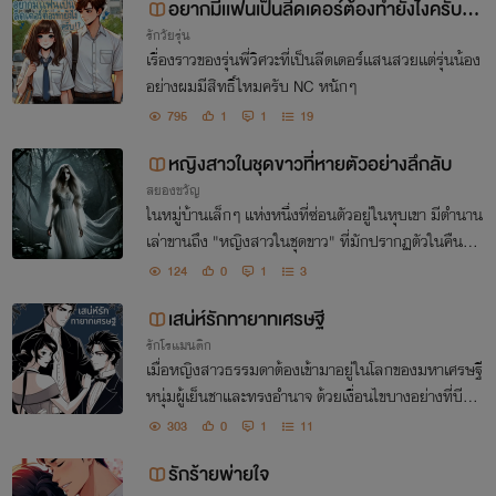
อยากมีเเฟนเป็นลีดเดอร์ต้องทำยังไงครับ N
รักวัยรุ่น
c
เรื่องราวของรุ่นพี่วิศวะที่เป็นลีดเดอร์เเสนสวยเเต่รุ่นน้อง
อย่างผมมีสิทธิ์ไหมครับ NC หนักๆ
795
1
1
19
หญิงสาวในชุดขาวที่หายตัวอย่างลึกลับ
สยองขวัญ
ในหมู่บ้านเล็กๆ แห่งหนึ่งที่ซ่อนตัวอยู่ในหุบเขา มีตำนาน
เล่าขานถึง "หญิงสาวในชุดขาว" ที่มักปรากฏตัวในคืนที่มี
หมอกหนาทึบ ชาวบ้านเชื่อว่าเธอคือวิญญาณของหญิงส
124
0
1
3
าวที่หายตัวไปอย่างลึกลับเมื่อหลายสิบปีก่อน
เสน่ห์รักทายาทเศรษฐี
รักโรแมนติก
เมื่อหญิงสาวธรรมดาต้องเข้ามาอยู่ในโลกของมหาเศรษฐี
หนุ่มผู้เย็นชาและทรงอำนาจ ด้วยเงื่อนไขบางอย่างที่บีบใ
ห้เธอต้องยอมรับ ความรักที่เกิดขึ้นท่ามกลางความแตกต่
303
0
1
11
างทางฐานะและความลับที่ถูกซ่อนไว้
รักร้ายพ่ายใจ