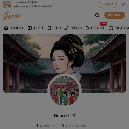
Tunwalai ธัญวลัย
เปิดแอป
เพื่อประสบการณ์ที่ดีกว่าบนมือถือ
เข้าสู่ระบบ
มาใหม่
หน้าแรก
นิยาย
อีบุ๊ก
การ์ตูน
ดรีมแชท
ธัญลิสต์
Scare114
4
ผู้ติดตาม
0
กำลังติดตาม