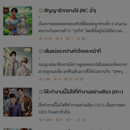
สัญญารักกลางไร่ (NC ฉ่ำ)
จบ
Y
เรื่องราวของสองครอบครัวที่ต้องส่งลูกชายทั้ง 2 คนมาเเ
ต่งงานกันเพราะคำว่า "ธุรกิจ" โดยที่ทั้งคู่ไม่ได้มีความเต็ม
ใจตั่งเเต่เเรก
5.11K
2
1
35
เส้นเเบ่งระหว่างหัวใจเเละหน้าที่
Y
ภณถูกส่งมาฝึกงานใต้การดูแลของธนัชในแผนกศัลยกรร
มกระดูกและข้อ เขาตื่นเต้นมากที่ได้ร่วมงานกับ “เทพบุตร
แห่งห้องผ่าตัด” แต่ธนัชกลับเย็นชาและเข้มงวดกับภณมา
1.5K
0
2
23
กเป็นพิเศษ
โต๊ะทำงานนี้ไม่ใช่ที่ทำงานอย่างเดียว (20+)
จบ
Y
โต๊ะทำงานนี้ไม่ใช่ที่ทำงานอย่างเดียว (20+) เรื่องราวของ
CEO กับเลขาจำเป็น
4.39K
2
1
32