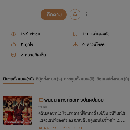
ติดตาม
15K
เข้าชม
116
เพิ่มลงคลัง
7
ถูกใจ
0
ดาวน์โหลด
2
ความคิดเห็น
นิยายทั้งหมด (
10
)
อีบุ๊กทั้งหมด (
3
)
การ์ตูนทั้งหมด (
0
)
ธัญลิสต์ทั้งหมด (
0
)
พันธนาการที่รอการปลดปล่อย
ดราม่า
คลับเลอซานไม่ใช่แค่สถานที่จัดปาร์ตี้ แต่เป็นเวทีที่เขาใช้
แสดงเสน่ห์ของตัวเอง เขาเปลี่ยนคู่นอนไม่ซ้ำหน้า ไม่เคย
ผูกมัด และไม่เคยให้ความหวังกับใคร มันคือกฎของเขา
466
0
1
11