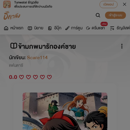
Tunwalai ธัญวลัย
เปิดแอป
เพื่อประสบการณ์ที่ดีกว่าบนมือถือ
เข้าสู่ระบบ
มาใหม่
หน้าแรก
นิยาย
อีบุ๊ก
การ์ตูน
ดรีมแชท
ธัญลิสต์
ข้ามภพมารักองค์ชาย
นักเขียน:
Scare114
แฟนตาซี
0.0