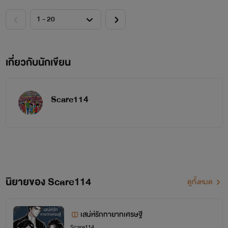
เกี่ยวกับนักเขียน
Scare114
นิยายของ Scare114
ดูทั้งหมด
เสน่ห์รักทายาทเศรษฐี
Scare114