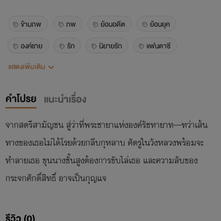
ข้ามภพ
ภพ
ย้อนอดีต
ย้อนยุค
องค์ชาย
รัก
นิยายรัก
เเฟนตาซี
แสดงเพิ่มเติม
คสามรัก
โรเเมนติก
คำโปรย
แนะนำเรื่อง
จากสตรีสามัญชน สู่ว่าที่พระชายาแห่งองค์รัชทายาท—ทว่าเส้น
ทางของเธอไม่ได้โรยด้วยกลีบกุหลาบ ศัตรูในวังหลวงพร้อมจะ
ทำลายเธอ ขุนนางชั้นสูงต้องการขับไล่เธอ และความลับของ
กระจกศักดิ์สิทธิ์ อาจเป็นกุญแจ
รีวิว (0)