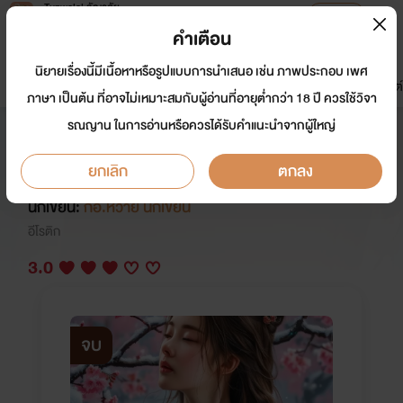
Tunwalai ธัญวลัย
เปิดแอป
เพื่อประสบการณ์ที่ดีกว่าบนมือถือ
คำเตือน
เข้าสู่ระบบ
นิยายเรื่องนี้มีเนื้อหาหรือรูปแบบการนำเสนอ เช่น ภาพประกอบ เพศ
มาใหม่
หน้าแรก
นิยาย
อีบุ๊ก
การ์ตูน
ดรีมแชท
ธัญลิสต์
ภาษา เป็นต้น ที่อาจไม่เหมาะสมกับผู้อ่านที่อายุต่ำกว่า 18 ปี ควรใช้วิจา
รณญาน ในการอ่านหรือควรได้รับคำแนะนำจากผู้ใหญ่
ซูฮวา แม่นมร้อนรัก (กระท่อมกลาง
หิมะ)
ยกเลิก
ตกลง
นักเขียน:
กอ.หวาย นักเขียน
อีโรติก
3.0
จบ