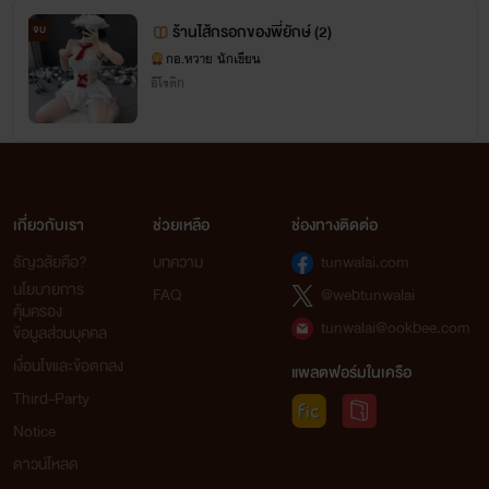
ร้านไส้กรอกของพี่ยักษ์ (2)
จบ
กอ.หวาย นักเขียน
อีโรติก
เกี่ยวกับเรา
ช่วยเหลือ
ช่องทางติดต่อ
ธัญวลัยคือ?
บทความ
tunwalai.com
นโยบายการ
FAQ
@webtunwalai
คุ้มครอง
tunwalai@ookbee.com
ข้อมูลส่วนบุคคล
เงื่อนไขและข้อตกลง
แพลตฟอร์มในเครือ
Third-Party
Notice
ดาวน์โหลด