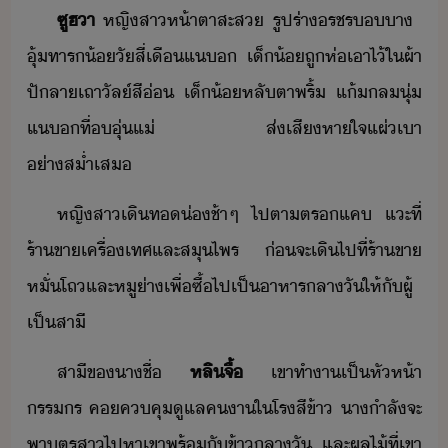
ซูฮ​า
​หญิสา​ห้าตา​สะส​ ​รูปร่า​รชร​า​ ​
ุ้​ทาร​้​ั​สี่​เื​แ​ ​เ็้​ถู​ห่​เาไ้​ใ​ผ้า​
ปั​ลา​เถาัล์​สี่​ ​เ็้​หลัตา​พริ้​ ​แ้​ล​ุ่​
แ​ที่​ุ่​แ่​ ​ส่เสี​หาใจ​แผ่เา​
่าส่ำเส
หญิสา​เิท่​ช้าๆ​ ​ไป​ตา​ตร​แค​ ​แะ​ที่​
ร้า​ขา​เครื่เทศ​และ​สุไพร​ ​่​จะ​เิ​ไป​ที่​ร้า​ขา​
หั่​โถ​และ​หู​่า​เพื่​ซื้​ไป​เป็​าหารลาั​ให้​ั​ผู้​
เป็​สาี
สาี​ข​า​ชื่​
หลิ​จื้​
เขา​ทำา​เป็​หัห้า​
รรร​ ​ค​คคุ​ูแล​คา​ใ​โรสีข้า​ ​า​ำลัจะ​
พาุ​ตร​สา​ไปหา​เขา​พร้ั​ข้าลาั​ ​และ​ผลไ้​ที่​เขา​