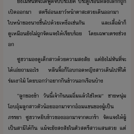
ั​ไ่ทั​ที่จะ​ไ้​พู​จ​ประโค​ ​ประตู​เรื​หลั​เล็​็​ถู​
เปิ​า​ ​สตรี​่เา์​ห้าตา​สะส​เิ​า​ ​
ให้า​ข​า​ชื้​ไป​้​เหื่​เช่ั​ ​และ​เสื้ผ้า​็​
ูเหื​ั​ไ่​ถู​จัแจ​ให้​เรีร้​ ​โเฉพาะ​ตร​ช่​

ซูฮ​า​​ู​เ็สา​้​คาสสั​ ​แต่​ั​ไ่ทั​ที่จะ​
ไ้​เ่​ถา​ะไร​ ​หลิ​จื้​็​โ​หญิสา​เิ​ไป​ที่​ใต้​
ร่เา​ไ้​ ​โ​่า​า​ิข้า​​เรื​้า
“​ลู​ข​ข้า​ ​ัี้​เจ้า​ิ​​ิ่​แล้​ใช่ไห​”​ ​ชาหุ่​
โุ้​ลูสา​ตั​้​า​จา​้แข​ข​ผู้​เป็​
ภรรา​ ​ซูฮ​าห​ิ​ข้าข​า​จา​ตะร้า​ ​จัแจ​ให้​ผู้​
เป็​สาี​ไ้​ิ​ ​แ้​จะ​ั​สสั​ใ​ตั​สตรี​สา​แส​ส​ ​แต่​