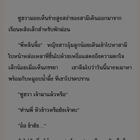
ซูฮ​า​​เห็​ร่า​สูส่า​ข​สาี​เิ​า​จา​
เรื​หลั​เล็​สำหรั​พัผ่
“​พี่​หลิ​จื้​”​ ​หญิสา​ุ้​ลู​้​เิ​เข้าไป​หา​สาี​ ​
ให้า​หล่เหลา​ที่​ชื้​ไป​้​เหื่​แสถึ​คาตใจ​
เล็้​เื่​เห็​ภรรา​ ​เขา​ลื​ไป​่าั​ี​้​า​จะ​าหา​
พร้ั​หู​​้ำผึ้​ ​ที่​เขา​โปรปรา
“​ซูฮ​า​ ​เจ้า​า​แล้​หรื​”
“​ท่า​พี่​ ​หิข้า​หรืั​เจ้า​คะ​”
“​้​ ​ข้า​ั​...​”