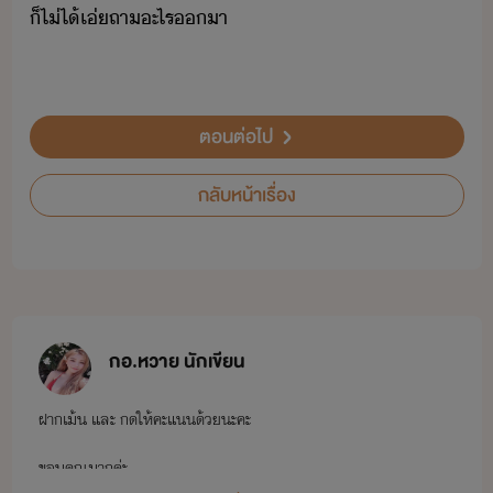
็​ไ่ไ้​เ่​ถา​ะไร​า
ตอนต่อไป
กลับหน้าเรื่อง
กอ.หวาย นักเขียน
ฝากเม้น และ กดให้คะแนนด้วยนะคะ
ขอบคุณมากค่ะ