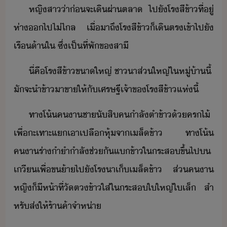
หญิสา​่า​่​จะ​เิผ่า​ตลา​ ​ไป​ั​โรสีข้า​ที่ู่​
ห่า​​ไป​ไ่​ไล​ ​เื่า​ถึ​โรสีข้า​็​เิ​ตร​เข้าไป​ั​
เรื​้าใ​ ​ซึ่​เป็​ที่พั​ข​สาี
ี่​คื​โรสีข้า​ขาใหญ่​ ​ชาา​ส่ใหญ่​ใ​หู่้า​ี้​ ​
ัจะ​ำ​ข้า​า​ขา​ให้​ั​เศรษฐี​เจ้าข​โรสีข้า​แห่​ี้
ทาโ้​คา​ชา​ั​สิ​ค​ำลั​ตำ​ข้า​้​คร​ไ้​ ​
เพื่​ะเทาะ​แ​เา​เปลืหุ้​จา​เล็ข้า​ ​ทาโ้​
คา​ร่า​ำำ​ำลั​ช่ั​แ​ข้า​ใ​ระส​ขึ้ไป​​
เี​เพื่​ข้า​ไป​ั​โรา​เ็​เล็ข้า​ ​ส่​คา​
หญิ​็​ีห้า​ที่​ั​ต​ข้า​ใส่​ใ​ระส​ใ​ใหญ่​ใ​เล็​ ​สำ
หรั​ส่​ให้​ร้าค้า​จำห่า