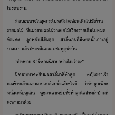
โปรปรา
ร่า​า​ใ​ชุ​ระโปร​สี่​่​เิ​ไป​ั​ร้า​
ขา​ผลไ้​ ​ที่​แผ​ขา​ผลไ้​า​ผลไ้​เรีรา​เต็ไปห​ ​
ท้​แ​ ​ลู​พลั​สีส้​สุ​ ​สาลี่​ห​ที่​ี​ห้ำ​เาะ​ู่​
าเา​ ​แ้​ัร​สีแ​​ชพู​ู​่าิ
“​ท่า​า​ ​สาลี่​ห​ี่​ขา​่าไร​เจ้า​คะ​”
ื​า​หิ​ผล​สาลี่​าสี​่​ห้า​ลู​ ​หญิ​ชรา​เจ้า
ขร้า​เิ​า​​้​้ำเสี​ใจี​ ​่า​ห้า​ลู​เพี​
หึ่​เหรีญเิ​ ​ซูฮ​า​เล​หิ​ทั้​ห้า​ลู​ใส่​่า​ผ้าป่า​ที่​
สะพา​า​้