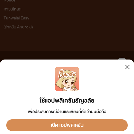
Notice
ดาวน์โหลด
Tunwalai Easy
(สำหรับ Android)
ข้อความที่ท่านได้อ่านจากเว็บไซต์นี้เกิดจากการเขียนโดยสาธารณชนและเผยแพร่โดยอัตโนมัติ ผู้ดูแล
เว็บไซต์แห่งนี้ไม่ได้เห็นด้วยและไม่ขอรับผิดชอบต่อข้อความใดๆ ทั้งสิ้น ดังนั้นผู้อ่านทุกท่านโปรดใช้
วิจารณญาณในการกลั่นกรองด้วยตนเอง และหากท่านพบข้อความใดๆ ที่ขัดต่อกฎหมายและศีลธรรม
กรุณาแจ้งมาที่ tunwalai@ookbee.com เพื่อทีมงานจะได้ดำเนินการในทันที ทั้งนี้ ทางเว็บไซต์ขอสงวน
ลิขสิทธิ์ตามพระราชบัญญัติลิขสิทธิ์ (ฉบับเพิ่มเติม) พ.ศ.2558
ใช้แอปพลิเคชันธัญวลัย
เพื่อประสบการณ์อ่านและเขียนที่ดีกว่าบนมือถือ
เปิดแอปพลิเคชัน