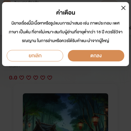
Tunwalai ธัญวลัย
เปิดแอป
เพื่อประสบการณ์ที่ดีกว่าบนมือถือ
คำเตือน
เข้าสู่ระบบ
นิยายเรื่องนี้มีเนื้อหาหรือรูปแบบการนำเสนอ เช่น ภาพประกอบ เพศ
มาใหม่
หน้าแรก
นิยาย
อีบุ๊ก
การ์ตูน
ดรีมแชท
ธัญลิสต์
ภาษา เป็นต้น ที่อาจไม่เหมาะสมกับผู้อ่านที่อายุต่ำกว่า 18 ปี ควรใช้วิจา
รณญาน ในการอ่านหรือควรได้รับคำแนะนำจากผู้ใหญ่
สะใภ้ คนสุดท้อง
ยกเลิก
ตกลง
นักเขียน:
กอ.หวาย นักเขียน
อีโรติก
0.0