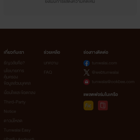
ยังไม่มีการแสดงความคิดเห็น
เกี่ยวกับเรา
ช่วยเหลือ
ช่องทางติดต่อ
ธัญวลัยคือ?
บทความ
tunwalai.com
นโยบายการ
FAQ
@webtunwalai
คุ้มครอง
tunwalai@ookbee.com
ข้อมูลส่วนบุคคล
เงื่อนไขและข้อตกลง
แพลตฟอร์มในเครือ
Third-Party
Notice
ดาวน์โหลด
Tunwalai Easy
(สำหรับ Android)