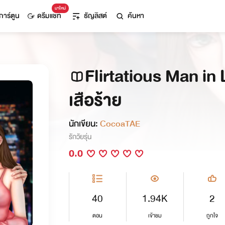
มาใหม่
การ์ตูน
ดรีมแชท
ธัญลิสต์
ค้นหา
Flirtatious Man in 
เสือร้าย
นักเขียน:
CocoaTAE
รักวัยรุ่น
0.0
40
1.94K
2
ตอน
เข้าชม
ถูกใจ