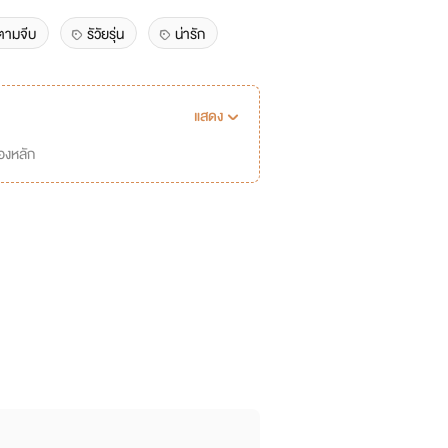
ตามจีบ
รัวัยรุ่น
น่ารัก
แสดง
่องหลัก