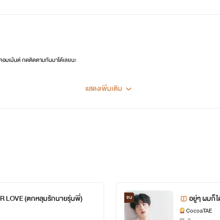
 คอมเม้นต์ กดติดตามกันมาได้เลยนะ
แสดงเพิ่มเติม
 LOVE (ตกหลุมรักนายรุ่นพี่)
อยู่ๆ ผมก็ได
จบ
CocoaTAE