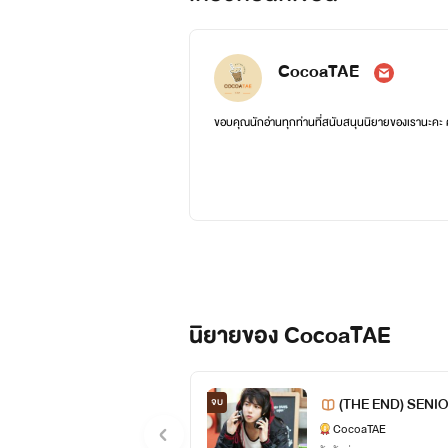
CocoaTAE
ขอบคุณนักอ่านทุกท่านที่สนับสนุนนิยายของเรานะคะ
นิยายของ CocoaTAE
(THE END) SENIOR
จบ
CocoaTAE