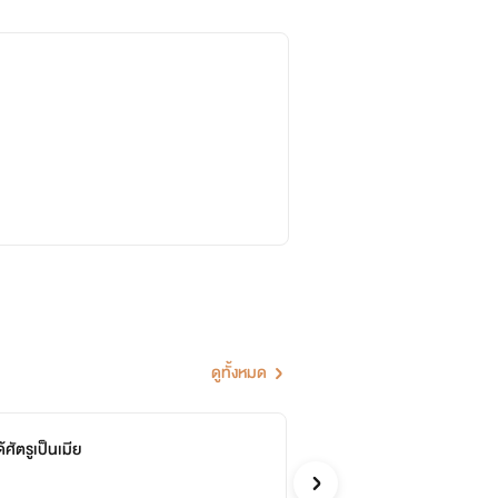
ดูทั้งหมด
้ศัตรูเป็นเมีย
เม
จบ
Coc