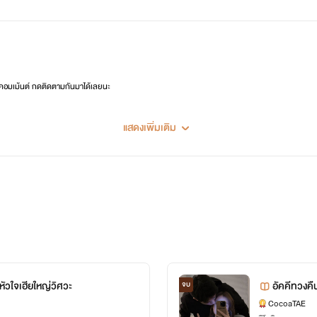
 คอมเม้นต์ กดติดตามกันมาได้เลยนะ
แสดงเพิ่มเติม
อหัวใจเฮียใหญ่วิศวะ
อัคคีทวงคื
จบ
CocoaTAE