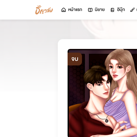
หน้าแรก
นิยาย
อีบุ๊ก
จบ