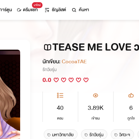
มาใหม่
การ์ตูน
ดรีมแชท
ธัญลิสต์
ค้นหา
TEASE ME LOVE วา
นักเขียน:
CocoaTAE
รักวัยรุ่น
0.0
40
3.89K
6
ตอน
เข้าชม
ถูกใจ
มหาวิทยาลัย
รักวัยรุ่น
วิศวะฯ