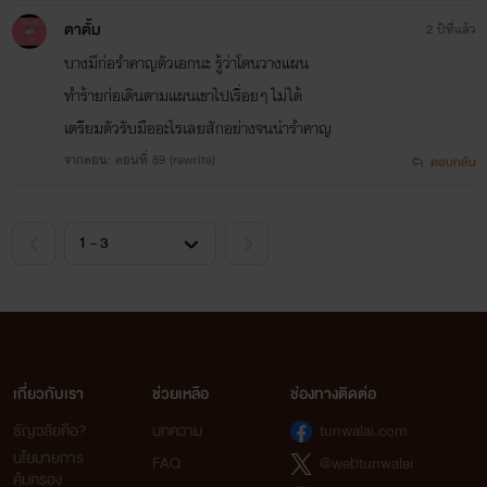
ตาตั้ม
2 ปีที่แล้ว
บางมีก่อรำคาญตัวเอกนะ รู้ว่าโดนวางแผน
ทำร้ายก่อเดินตามแผนเขาไปเรื่อยๆ ไม่ได้
เตรียมตัวรับมืออะไรเลยสักอย่างจนน่ารำคาญ
จากตอน: ตอนที่ 89 (rewrite)
ตอบกลับ
เกี่ยวกับเรา
ช่วยเหลือ
ช่องทางติดต่อ
ธัญวลัยคือ?
บทความ
tunwalai.com
นโยบายการ
FAQ
@webtunwalai
คุ้มครอง