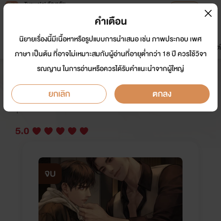
Tunwalai ธัญวลัย
เปิดแอป
เพื่อประสบการณ์ที่ดีกว่าบนมือถือ
คำเตือน
เข้าสู่ระบบ
นิยายเรื่องนี้มีเนื้อหาหรือรูปแบบการนำเสนอ เช่น ภาพประกอบ เพศ
มาใหม่
หน้าแรก
นิยาย
อีบุ๊ก
การ์ตูน
ดรีมแชท
ธัญลิสต์
ภาษา เป็นต้น ที่อาจไม่เหมาะสมกับผู้อ่านที่อายุต่ำกว่า 18 ปี ควรใช้วิจา
รณญาน ในการอ่านหรือควรได้รับคำแนะนำจากผู้ใหญ่
PAYBACK เพย์แบค [นิยายแปล]
ยกเลิก
ตกลง
นักเขียน:
lilacnovel
Y
5.0
จบ