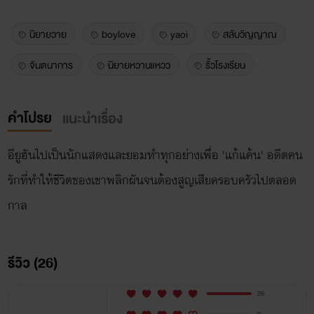
นิยายวาย
boylove
yaoi
สลับวิญญาณ
จินตนาการ
นิยายหวานแหวว
รั้วโรงเรียน
คำโปรย
แนะนำเรื่อง
อียูฮันไปเป็นนักแสดงและยอมทำทุกอย่างเพื่อ 'แก้แค้น' อดีตคน
รักที่ทำให้ชีวิตของเขาพลิกผันจนต้องสูญเสียครอบครัวไปตลอด
กาล
รีวิว (26)
26