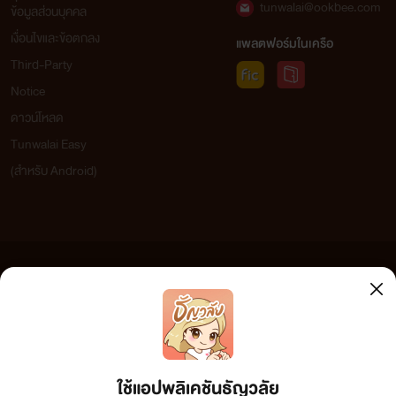
tunwalai@ookbee.com
ข้อมูลส่วนบุคคล
เงื่อนไขและข้อตกลง
แพลตฟอร์มในเครือ
Third-Party
Notice
ดาวน์โหลด
Tunwalai Easy
(สำหรับ Android)
ข้อความที่ท่านได้อ่านจากเว็บไซต์นี้เกิดจากการเขียนโดยสาธารณชนและเผยแพร่โดยอัตโนมัติ ผู้ดูแล
เว็บไซต์แห่งนี้ไม่ได้เห็นด้วยและไม่ขอรับผิดชอบต่อข้อความใดๆ ทั้งสิ้น ดังนั้นผู้อ่านทุกท่านโปรดใช้
วิจารณญาณในการกลั่นกรองด้วยตนเอง และหากท่านพบข้อความใดๆ ที่ขัดต่อกฎหมายและศีลธรรม
กรุณาแจ้งมาที่ tunwalai@ookbee.com เพื่อทีมงานจะได้ดำเนินการในทันที ทั้งนี้ ทางเว็บไซต์ขอสงวน
ลิขสิทธิ์ตามพระราชบัญญัติลิขสิทธิ์ (ฉบับเพิ่มเติม) พ.ศ.2558
ใช้แอปพลิเคชันธัญวลัย