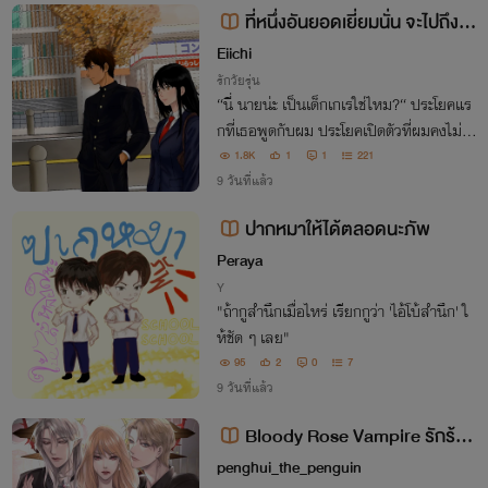
ที่หนึ่งอันยอดเยี่ยมนั่น จะไปถึงมั
นอีกครั้งได้ไหมนะ
Eiichi
รักวัยรุ่น
“นี่ นายน่ะ เป็นเด็กเกเรใช่ไหม?“ ประโยคแร
กที่เธอพูดกับผม ประโยคเปิดตัวที่ผมคงไม่มี
วันลืม...
1.8K
1
1
221
9 วันที่แล้ว
ปากหมาให้ได้ตลอดนะภัพ
Peraya
Y
"ถ้ากูสำนึกเมื่อไหร่ เรียกกูว่า 'ไอ้โบ้สำนึก' ใ
ห้ชัด ๆ เลย"
95
2
0
7
9 วันที่แล้ว
Bloody Rose Vampire รักร้า
ย...เจ้าหญิงเลือดผสม | อ่านฟรี
penghui_the_penguin