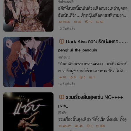
รักโรแมนติก
อดีตที่แปดเปื้อนไปด้วยเลือดของเหล่าบุคคล
อันเป็นที่รัก...เจ้าหญิงเลือดผสมที่หายสาบ
สูญ... ถึงคราวที่ช่อดอกกุหลาบสีเลือดจะต้อ
10.2K
48
10
66
งผลิบาน วงล้อแห่งโชคชะตาก็เริ่มหมุนอีกครั้
12 วันที่แล้ว
ง ปลายทางจะนำพาพวกเขาไปในทิศทางใด
Dark Kiss ความรักน่ะเหรอ...ไร้
สาระ!!
penghui_the_penguin
รักวัยรุ่น
"ฉันเกลียดความหวานแหวว...แต่ที่เกลียดยิ่
งกว่าคือผู้ชายหล่อร้ายแบบหมอนั่น" ไม่คิดเ
ลยว่ามันจะไปสะกิดต่อมอีโก้ของเขาเข้า รู้ตัวอี
70
0
0
1
กทีก็ตกอยู่ในเกมที่มีหัวใจเป็นเดิมพัน ฉันไม่
14 วันที่แล้ว
ได้ท้าทายอำนาจมืดสักหน่อย!!
รวมเรื่องสั้นสุดแซ่บ NC++++
pvrs_
อีโรติก
รวมเรื่องสั้นสุดเสียว ที่ทั้งเผ็ด ทั้งแซ่บ ทั้งดุ
422.2K
45
3
395