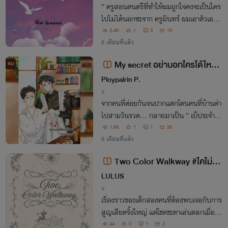
“ ครูสอนดนตรีที่ทำให้ผมถูกใจคงจะเป็นใคร
ไปไม่ได้นอกซะจาก ครูมินทร์ ผมเอาตัวเองเข้
ามาอยู่ในเสียงดนตรีเพื่อจะได้อยู่ใกล้ๆครูมิน
2.4K
1
3
15
ทร์แล้วเรื่องวุ่นๆก็เริ่มขึ้นเพราะรักครั้งนี้ ต้อง
6 เดือนที่แล้ว
ห้าม ”
My secret อย่าบอกใครได้ไหมว่
จบ
ากูเป็นเมด
Ploypairin P.
Y
จากคนที่ต่อยกันจนปากแตกโดนคนที่บ้านด่า
ไปสามวันรวด… กลายมาเป็น “ เบ๊ประจำตัว
” เพราะความลับในชุดเมด ความรักที่เริ่มจาก
1.6K
1
1
26
การแบล็กเมลมันจะไปจบลงที่ไหนกัน?
8 เดือนที่แล้ว
Two Color Walkway #ไคไม่ชอ
บไส้เดือน
LULUS
Y
เรื่องราวของเด็กสองคนที่ต้องพบเจอกับการ
สูญเสียครั้งใหญ่ แต่โชคชะตาเล่นตลกเมื่อใน
ร่างกายของพวกเขามีสายเลือดของสิ่งมีชีวิต
44
0
1
2