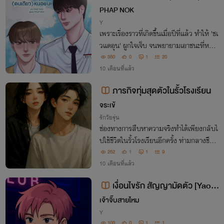
ยนะ
PHAP NOK
Y
เพราะเรื่องราวที่เกิดขึ้นเมื่อปีที่แล้ว ทำให้ 'ชเ
วแดอุน' ผูกใจเจ็บ จนพยายามเอาชนะที่หนึ่ง
ของโรงเรียนอย่าง 'คิมซอนมิน' แต่ไม่ว่าจะพ
350
0
1
20
ยายามเท่าไหร่ดูเหมือนจะแพ้ราบคาบทุกที...
10 เดือนที่แล้ว
ภารกิจทุ่มสุดตัวในรั้วโรงเรียน
จระเข้
รักวัยรุ่น
ช่องทางการสืบหาความจริงทำได้เพียงกลับไ
ปใช้ชีวิตในรั้วโรงเรียนอีกครั้ง ท่ามกลางชีวิต
ประจำวันอันแสนวุ่นวายนั้นมีทั้งบางสิ่งค่อย
252
1
1
9
ๆ เปิดเผยออกมา และมิตรภาพอันแสนอบอุ่
10 เดือนที่แล้ว
นที่ค่อยๆ งอกเงย
เงื่อนไขรัก สัญญามัดตัว [Yaoi]
18+
เจ้าจิ๊บสายไหม
Y
103
0
1
1