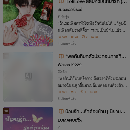
LoliLove สลับหัวใจให้มารัก (มี
จบ
Ebook)
สมองเออร์เรอร์
รักวัยรุ่น
“ถ้าเธอเพิ่มค่าหัวใจเพื่อรักฉันไม่ได้…ก็จูบฉั
นเพื่อกลับร่างสิจี๊ด” “นายเป็นบ้าไปแล้วหรื
อไงแผ่นดิน!”
689
22
0
28
4 เดือนที่แล้ว
"พอกันทีบทตัวประกอบภารกิจขั
จบ
ดขวางความตายในรั้วโรงเรียน"
Wasan19229
อีโรติก
"พอกันทีกับบทจืดจาง ถึงเวลาที่ตัวประกอบ
อย่างฉันจะลุกขึ้นมาเปลี่ยนตอนจบด้วยตัวเอ
ง!"
971
0
1
35
5 เดือนที่แล้ว
ป่วนรัก...รักต้องห้าม [ นิยายสั้น
จบ
] ตอนพิเศษ END
LOMANOI🐬
Y