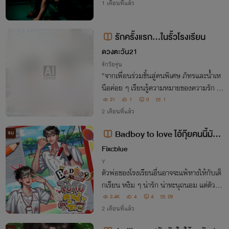
1 เดือนที่แล้ว
รักครั้งแรก...ในรั้วโรงเรียน
ดวงตะวัน21
รักวัยรุ่น
"จากเพื่อนร่วมชั้นสู่คนพิเศษ ภัทรและน้ำเห
นือค่อย ๆ เรียนรู้ความหมายของความรัก ท่
ามกลางรั้วโรงเรียนและช่วงเวลาที่ไม่มีวันหว
21
1
0
1
นกลับ"
2 เดือนที่แล้ว
Badboy to love ไอ้กุ๊ยคนนี้มันรั
จบ
กเธอนะรู้ป้ะ ?
Fixcblue
Y
ตัวพ่อของโรงเรียนอื่นอาจจะแพ้ทางให้กับเด็
กเรียน หงิม ๆ น่ารัก น่าทะนุถนอม แต่ตัวพ่
อของป.ส.ม.ที่ได้ฉายาว่า ‘กุ๊ย’ อย่าง ชิน เห็น
2.4K
4
4
29
ทีจะแพ้ทางให้กับเด็กแสบ ตัวจี๊ด ปากแซ่บนั
2 เดือนที่แล้ว
มเบอร์วันเข้าซะแล้วสิ