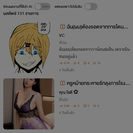
ซ่อนผลงานที่ใช้ปก AI
แสดงเฉพาะโปรโมชัน
ผลลัพธ์
131
รายการ
ฉัน(ผม)ต้องรอดจากการโดนขม
ขื่นในรั้วโรงเรียนให้ได้!
VC
ทั่วไป
ฉัน(ผม)ต้องรอดจากการโดนข่มขืน เพราะฉัน
ชนะอยู่แล้ว
5.7K
8
4
10
4 วันที่แล้ว
ครูหม้ายกระหายรักลุงภารโรง แ
ซ่บสะเด่า
คุณ โรตี ✿
อีโรติก
2.8K
2
0
9
8 วันที่แล้ว