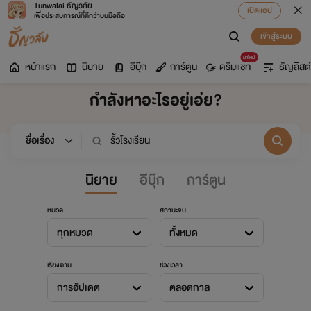
Tunwalai ธัญวลัย
เปิดแอป
เพื่อประสบการณ์ที่ดีกว่าบนมือถือ
เข้าสู่ระบบ
มาใหม่
หน้าแรก
นิยาย
อีบุ๊ก
การ์ตูน
ดรีมแชท
ธัญลิสต์
กำลังหาอะไรอยู่เอ่ย?
นิยาย
อีบุ๊ก
การ์ตูน
หมวด
สถานะจบ
ทุกหมวด
ทั้งหมด
เรียงตาม
ช่วงเวลา
การอัปเดต
ตลอดกาล