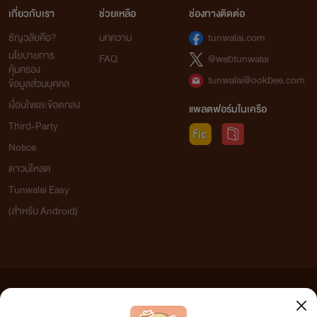
เกี่ยวกับเรา
ช่วยเหลือ
ช่องทางติดต่อ
ธัญวลัยคือ?
บทความ
tunwalai.com
นโยบายการ
FAQ
@webtunwalai
คุ้มครอง
tunwalai@ookbee.com
ข้อมูลส่วนบุคคล
เงื่อนไขและข้อตกลง
แพลตฟอร์มในเครือ
Third-Party
Notice
ดาวน์โหลด
Tunwalai Easy
(สำหรับ Android)
ข้อความที่ท่านได้อ่านจากเว็บไซต์นี้เกิดจากการเขียนโดยสาธารณชนและเผยแพร่โดยอัตโนมัติ ผู้ดูแล
เว็บไซต์แห่งนี้ไม่ได้เห็นด้วยและไม่ขอรับผิดชอบต่อข้อความใดๆ ทั้งสิ้น ดังนั้นผู้อ่านทุกท่านโปรดใช้