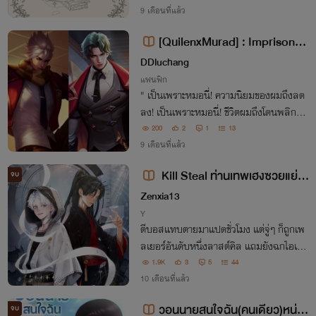
นั้น...
9 เดือนที่แล้ว
[QuilenxMurad]​ : Imprison! #
DDluchang
DDluchang
แฟนฟิก
" เป็นเพราะหมอนี่! ความนิยมของผมถึงลด
ลง! เป็นเพราะหมอนี่! ชีวิตผมถึงโดนพลิกผั
น! และเป็นเพราะหมอนี่​ ที่พักหลังมันทำให้ผ
200
2
1
13
มเอาแต่หมกมุ่นเรื่องของมัน! "
9 เดือนที่แล้ว
Kill Steal ท่านเทพเฮงซวยแย่ง
จบ
บอสผมทำไม
Zenxia13
Y
ตีบอสแทบตายมาแปดชั่วโมง แต่จู่ๆ ก็ถูกเพ
ลเยอร์อันดับหนึ่งลาสต์คิล แถมยังฉกไอเท
มไปต่อหน้าต่อตา ท่านทงท่านเทพบ้าบออะไ
1.9K
3
5
44
ร นี่มันคนเฮงซวยชัดๆ!
10 เดือนที่แล้ว
วอนนายสนใจฉัน(คนเดียว)หน่อ
จบ