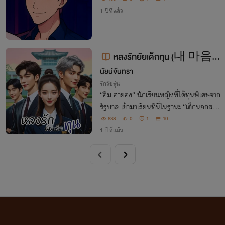
1 ปีที่แล้ว
หลงรักยัยเด็กทุน (내 마음
นัยน์จันทรา
은 장학생 그녀에게)
รักวัยรุ่น
“อิม ฮายอง” นักเรียนหญิงที่ได้ทุนพิเศษจาก
รัฐบาล เข้ามาเรียนที่นี่ในฐานะ “เด็กนอกสาย
ตา” เพราะฐานะไม่เข้ากับโรงเรียนระดับนี้ แต่
638
0
1
10
ทำไมถึงเป็นที่สนใจของหนุ่มๆ กลุ่ม ACE ห
1 ปีที่แล้ว
นุ่มท็อปของโรงเรียน ? "