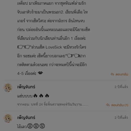
เจค็อป มาเฟียภาคแยก จากชุดทัณฑ์ล่ามรัก
จับเอาตัวร้ายมาเป็นพระเอก2. เขียนพี่เสือ ไท
เกอร์ จากเซ็ตวิศวะ ต่อจากมังกร อันไหนจบ
ก่อน ปล่อยอันนั้นแหละเนอะและจะมีนิยายเซ็ต
ที่เขียนร่วมกับนักเขียนท่านอื่นอีก 1 เรื่องค่ะ
👉👉ส่วนเซ็ต LoveSick จะมีทวงรักใคร
อีก รอชมค่ะ เซ็ตนี้ยาวบอกเลย👈👈ฝาก
กดติดตามด้วยนะคะ กว่าจะหมดปีนี้น่าจะมีอีก
4-5 เรื่องค่ะ 💋
ตอบกลับ
เพ็ญจันทร์
2 ปีที่แล้ว
แซ่บบบบ🔥🔥🔥
จากตอน: บทที่ 24 รื้อฟื้นความทรงจำในวันวาน...
ตอบกลับ (1)
🔞🔥🔥🔥
เพ็ญจันทร์
2 ปีที่แล้ว
ไอ้เลว😡😡😡