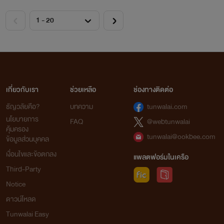
เกี่ยวกับเรา
ช่วยเหลือ
ช่องทางติดต่อ
ธัญวลัยคือ?
บทความ
tunwalai.com
นโยบายการ
FAQ
@webtunwalai
คุ้มครอง
tunwalai@ookbee.com
ข้อมูลส่วนบุคคล
เงื่อนไขและข้อตกลง
แพลตฟอร์มในเครือ
Third-Party
Notice
ดาวน์โหลด
Tunwalai Easy