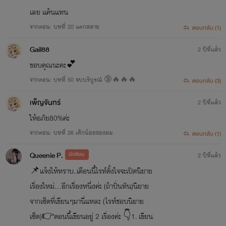
เลย แค้นแทน
จากตอน: บทที่ 20 แตกสลาย
ตอบกลับ (1)
Gail88
2 ปีที่แล้ว
ขอบคุณนะคะ💕
จากตอน: บทที่ 50 จบบริบูรณ์ 🔞🔥🔥🔥
ตอบกลับ (3)
เพ็ญจันทร์
2 ปีที่แล้ว
ให้อภัย80%ค่ะ
จากตอน: บทที่ 26 เด็กน้อยของผม
ตอบกลับ (1)
Queenie P.
นักเขียน
2 ปีที่แล้ว
📌แจ้งให้ทราบ..เดือนนี้ไรท์ตั้งใจจะเปิดนิยาย
เรื่องใหม่...อีกเรื่องหนึ่งค่ะ (ถ้าปั่นทัน)นิยาย
จากเซ็ตที่เขียนๆมานี่แหละ (ไรท์ชอบนิยาย
เซ็ต)👉ตอนนี้เขียนอยู่ 2 เรื่องค่ะ 👇1. เขียน