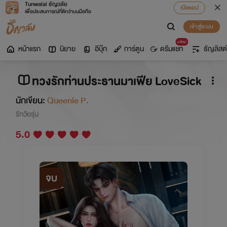
Tunwalai ธัญวลัย
เปิดแอป
เพื่อประสบการณ์ที่ดีกว่าบนมือถือ
เข้าสู่ระบบ
มาใหม่
หน้าแรก
นิยาย
อีบุ๊ก
การ์ตูน
ดรีมแชท
ธัญลิสต์
ทวงรักท่านประธานมาเฟีย LoveSick
นักเขียน:
Queenie P.
รักวัยรุ่น
5.0
จบ