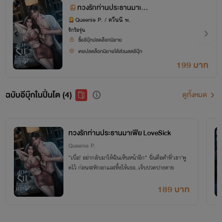
ทวงรักท่านประธานมาเฟี
ย LoveSick
Queenie P. / ควีนนี พ.
รักวัยรุ่น
ซื้ออีบุ๊กปลดล็อกนิยาย
เคยปลดล็อกนิยายได้ส่วนลดอีบุ๊ก
199 บาท
ฉบับอีบุ๊กในปิ่นโต (4)
ดูทั้งหมด
ทวงรักท่านประธานมาเฟีย LoveSick
Queenie P.
“เบื่อ! อย่ากลับมาให้ฉันเห็นหน้าอีก” นั่นคือคำที่‘เขา’พู
ดไว้ ก่อนจะหักอกและทิ้งให้เธอ..เจ็บปวดปางตาย
189 บาท