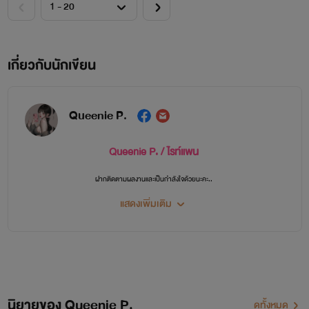
เกี่ยวกับนักเขียน
Queenie P.
Queenie P. / ไรท์แพน
ฝากติดตามผลงานและเป็นกำลังใจด้วยนะคะ..
แสดงเพิ่มเติม
ไรท์ถนัดเขียน นิยายชายหญิง โรมานซ์ 18+ มีฟิน มีคลั่งรัก
จริง ๆ ถนัดดราม่ามากค่ะ แต่พักหลัง ๆ ไปเขียนโรมานซ์สียมากกว่า
ติดตามอัพเดทผลงาน TikTok
นิยายของ Queenie P.
ดูทั้งหมด