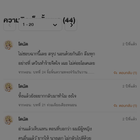
ความคิดเห็นทั้งหมด (
44
)
โดนัด
2 ปีที่แล้ว
ไม่ชอบฉากนี้เลย สรุป นอนด้วยกันอีก ลืมทุก
อย่างที่ เควินทำร้ายจิตใจ เฉย ไม่ค่อยโอเคเลย
จากตอน: บทที่ 24 รื้อฟื้นความทรงจำในวันวาน...
ตอบกลับ (1)
🔞🔥🔥🔥
โดนัด
2 ปีที่แล้ว
ทิ้งแล้วยังอยากกลับมาทำไม งงใจ
จากตอน: บทที่ 21 ร่วมเรียงเคียงหมอน
ตอบกลับ (1)
โดนัด
2 ปีที่แล้ว
อ่านแล้วเจ็บแทน ตอนที่บอกว่า ผมมีผู้หญิง
คนอื่นแล้ว ิยากให้ นางเอก ไม่กลับไปดีด้วย