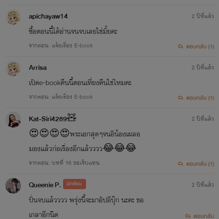
apichayaw14
2 ปีที่แล้ว
ซื้อตอนนี้ได้อ่านจนจบเลยใช่มั้ยคะ
จากตอน: แจ้งเรื่อง E-book
ตอบกลับ (1)
Arrisa
2 ปีที่แล้ว
เปิดe-bookคืนนี้ตอนเที่ยงคืนใช่ไหมคะ
จากตอน: แจ้งเรื่อง E-book
ตอบกลับ (1)
Kat-Siri4289🧸
2 ปีที่แล้ว
😍😍😍😍พระเอกสุดๆจนอิน้องเผลอ
มองแล้วก่อเรื่องอีกแล้วววว😂😂😂
จากตอน: บทที่ 16 ขอเจ็บแทน
ตอบกลับ (1)
Queenie P.
นักเขียน
2 ปีที่แล้ว
ปั่นจบแล้วววว พรุ่งนี้จะมาอัปอีบุ๊ก นะคะ ขอ
เกลาอีกนิด
ตอบกลับ