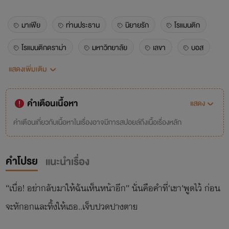
มาเฟีย
ท่านประธาน
นิยายรัก
โรแมนติก
โรแมนติกดราม่า
มหาวิทยาลัย
เลขา
บอส
แสดงเพิ่มเติม
18+
nc
erotic
อีโรติก
โคแก่
แฟนเก่า
รักเก่า
เด็กเลี้ยง
ดราม่า
คำเตือนเนื้อหา
แสดง
20+
คลั่งรัก
ทวงรัก
lovesick
คำเตือนเกี่ยวกับเนื้อหาในเรื่องอาจมีการสปอยล์ถึงเนื้อเรื่องหลัก
รักวัยรุ่น
รักแรก
เมียเด็ก
กินเด็ก
คำโปรย
แนะนำเรื่อง
เด็กเสี่ย
หื่น
“เบื่อ! อย่ากลับมาให้ฉันเห็นหน้าอีก” นั่นคือคำที่‘เขา’พูดไว้ ก่อน
จะหักอกและทิ้งให้เธอ..เจ็บปวดปางตาย