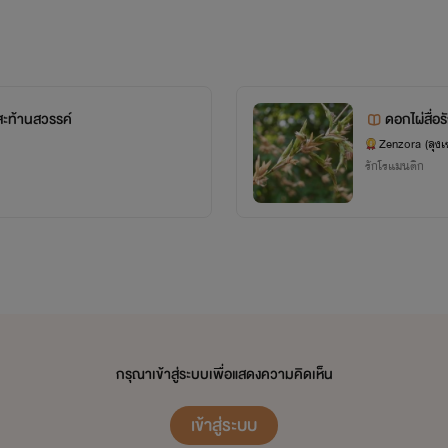
2.The Carftail University:มหาวิทยาลัยคาร์ฟเทล
ดรอป กำหนดเขียนไม่แน่นอน
ะท้านสวรรค์
ดอกไผ่สื่อร
Zenzora (ลุงเ
รักโรแมนติก
3 นิยายชุด Project Love Music Story ตอนดอกไผ่สื่อรัก
ดรอปครับ ยังไม่มีกำหนดมาเขียนต่อ
4. นิยายชุด Color The Series
กรุณาเข้าสู่ระบบเพื่อแสดงความคิดเห็น
กำลังอยู่ระหว่างการเขียนครับ
เข้าสู่ระบบ