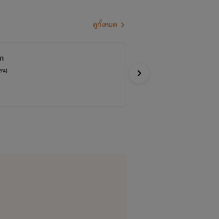
ดูทั้งหมด
ัก
Th
[S
ซน)
Zenz
แฟนตาซ