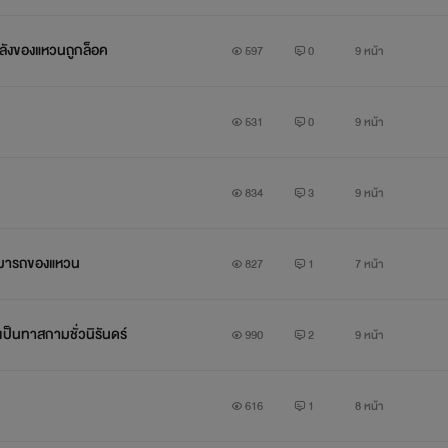
ะพลังของแหวนถูกล็อค
597
0
9 หน้า
531
0
9 หน้า
834
3
9 หน้า
สามารถของแหวน
827
1
7 หน้า
กเป็นทาสกามชั่วนิรันดร์
990
2
9 หน้า
616
1
8 หน้า