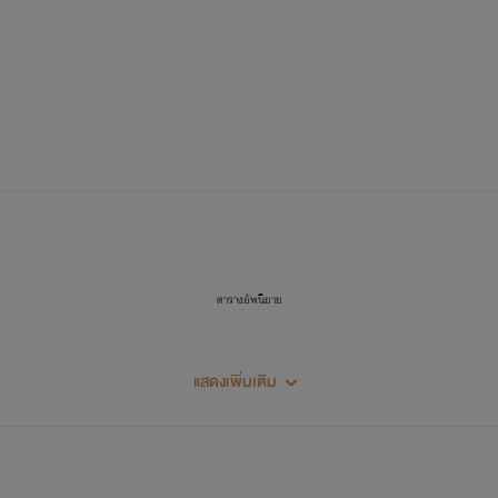
ตารางอัพนิยาย
แสดงเพิ่มเติม
1. The New World:ชีวิตใหม่ในต่างโลก
ดรอป กำหนดเขียนไม่แน่นอน