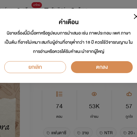
มาใหม่
การ์ตูน
ดรีมแชท
ธัญลิสต์
ค้นหา
คำเตือน
นิยายเรื่องนี้มีเนื้อหาหรือรูปแบบการนำเสนอ เช่น ภาพประกอบ เพศ ภาษา
ล่าสมบัติกาม [BL]
เป็นต้น ที่อาจไม่เหมาะสมกับผู้อ่านที่อายุต่ำกว่า 18 ปี ควรใช้วิจารณญาน ใน
การอ่านหรือควรได้รับคำแนะนำจากผู้ใหญ่
นักเขียน:
Zenzora (ลุงเซน)
ยกเลิก
ตกลง
Y
5.0
74
53K
57
ตอน
เข้าชม
ถูกใจ
แฟนตาซี
วาย
NTR
20+