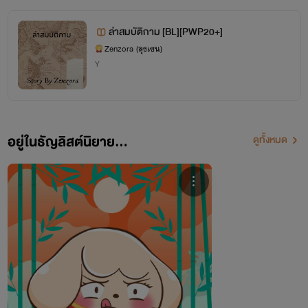
ดรอป กำหนดเขียนไม่แน่นอน
ล่าสมบัติกาม [BL][PWP20+]
Zenzora (ลุงเซน)
Y
3 นิยายชุด Project Love Music Story ตอนดอกไผ่สื่อรัก
ดรอปครับ ยังไม่มีกำหนดมาเขียนต่อ
อยู่ในธัญลิสต์นิยาย...
ดูทั้งหมด
4. นิยายชุด Color The Series
กำลังอยู่ระหว่างการเขียนครับ