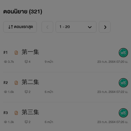
ตอนนิยาย (
321
)
อะแฮ่ม สวัสดีครับคุณผู้อ่านทุกท่าน หลาย ๆ คนเคยอ่าน
ตอนแรกสุด
เรื่องนี้ที่ FIC แล้วผมจะเริ่มทะยอยลงที่เว็บนี้เรื่อย ๆ นะครับ
เหมือนเดินอ่านฟรีแน่นอน แต่หลังจากลงถึงตอนล่าสุดแล้วจะ
#1
第一集
เริ่มติดเหรียญนะครับ เหมือนกับระบบอ่านล่วงหน้าอยากอ่าน
3.7k
4
9 หน้า
23 ก.ค. 2564 07:20 น.
ก่อนก็เสียเงินส่วนถ้าไม่อยากเสียก็รอปลดกุญแจเอานะครับ
#2
第二集
1.6k
2
6 หน้า
23 ก.ค. 2564 07:22 น.
คำเตือน!
#3
第三集
1.3k
2
6 หน้า
23 ก.ค. 2564 07:26 น.