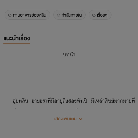
ท่านอาจารย์ฮุ่ยหลิน
กำลังภายใน
เรื่อยๆ
แนะนำเรื่อง
บทนำ
ฮุ่ยหลิน ชายชราที่มีอายุถึงสองพันปี มีเหล่าศิษย์มากมายที่
เขาพร่ำสอน ศิษย์แต่ละคนต่างเป็นตำนานแห่งโลก ไม่ว่า
แสดงเพิ่มเติม
จักรพรรดิฟ้าฉินเทียน ที่ถูกซื้อมาจากร้านค้าทาส มหามังกรเพลิ
งอวี่หลิน ผู้ครองเผ่าพันธุ์มังกรอันทรงพลัง ก็ถูกช่วยไว้จากการจม