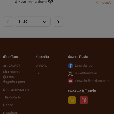
สู้ๆนะคะ..จะรอไรท์นะคะ 😸
ตอบกลับ
เกี่ยวกับเรา
ช่วยเหลือ
ช่องทางติดต่อ
ธัญวลัยคือ?
บทความ
tunwalai.com
นโยบายการ
FAQ
@webtunwalai
คุ้มครอง
tunwalai@ookbee.com
ข้อมูลส่วนบุคคล
เงื่อนไขและข้อตกลง
แพลตฟอร์มในเครือ
Third-Party
Notice
ดาวน์โหลด