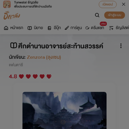
Tunwalai ธัญวลัย
เปิดแอป
เพื่อประสบการณ์ที่ดีกว่าบนมือถือ
เข้าสู่ระบบ
มาใหม่
หน้าแรก
นิยาย
อีบุ๊ก
การ์ตูน
ดรีมแชท
ธัญลิสต์
ศึกตำนานอาจารย์สะท้านสวรรค์
นักเขียน:
Zenzora (ลุงเซน)
แฟนตาซี
4.8