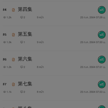
เรื่องนี้ยังไม่มีนางเอก ไม่วายแต่สามารถชิปได้ ตัวเอกเก่ง
#4
第四集
ตั้งแต่เริ่มหากไม่ใช่แนวโปรดระวัง นิยายเรื่องนี้ได้รับแรงบันดาล
1.2k
2
9 หน้า
23 ก.ค. 2564 07:28 น.
ใจมาจาดนิยายแปลหลาย ๆ เรื่องอาจจะดูเหมือนบ้างในบางช่วง
ต้องขออภัยครับ แนะนำได้ด้วยภาษาที่สุภาพ หากไม่ถูกจริตโปรด
#5
第五集
กดออกไปเงียบ ๆ ไม่ต้องป่าวประกาศทำลายความมั่นใจของผู้
1.3k
1
9 หน้า
23 ก.ค. 2564 07:30 น.
เขียนครับ
#6
第六集
1.2k
2
8 หน้า
23 ก.ค. 2564 07:31 น.
#7
第七集
1.1k
2
8 หน้า
23 ก.ค. 2564 07:33 น.