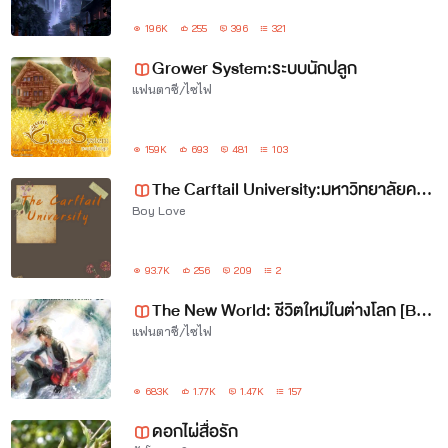
196K
255
396
321
Grower System:ระบบนักปลูก
แฟนตาซี/ไซไฟ
159K
693
481
103
The Carftail University:มหาวิทยาลัยคาร์ฟเทล [Yaoi]
Boy Love
93.7K
256
209
2
The New World: ชีวิตใหม่ในต่างโลก [BL/YAOI] 18+ [SEASON II]
แฟนตาซี/ไซไฟ
683K
1.77K
1.47K
157
ดอกไผ่สื่อรัก