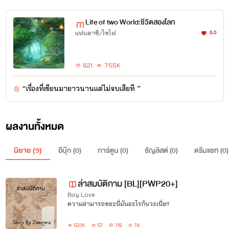
Life of two World:ชีวิตสองโลก
5.0
3 นิยายชุด Project Love Music Story ตอนดอกไผ่สื่อรัก
แฟนตาซี/ไซไฟ
ดรอปครับ ยังไม่มีกำหนดมาเขียนต่อ
621
755K
“เรื่องที่เขียนมายาวนานแต่ไม่จบเสียที ”
4. นิยายชุด Color The Series
กำลังอยู่ระหว่างการเขียนครับ
ผลงานทั้งหมด
นิยาย (
9
)
อีบุ๊ก (
0
)
การ์ตูน (
0
)
ธัญลิสต์ (
0
)
ดรีมแชท (
0
)
ล่าสมบัติกาม [BL][PWP20+]
Boy Love
ความสามารถขยะนี่มันอะไรกันวะเนี่ย!!
53.1K
57
119
74