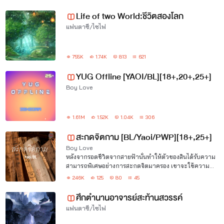
Life of two World:ชีวิตสองโลก
แฟนตาซี/ไซไฟ
755K
1.74K
813
621
YUG Offline [YAOI/BL][18+,20+,25+]
Boy Love
1.61M
1.52K
1.04K
306
สะกดจิตกาม [BL/Yaoi/PWP][18+,25+]
Boy Love
หลังจากรอดชีวิตจากสายฟ้านั่นทำให้ตัวของสินได้รับความ
สามารถพิเศษอย่างการสะกดจิตมาครอง เขาจะใช้ความ
สามารถในทิศทางใดกันนะ
246K
125
80
45
ศึกตำนานอาจารย์สะท้านสวรรค์
แฟนตาซี/ไซไฟ