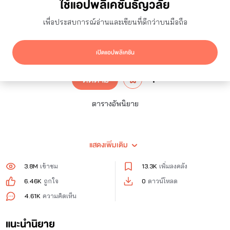
ใช้แอปพลิเคชันธัญวลัย
Zenzora (ลุงเซน)
เพื่อประสบการณ์อ่านและเขียนที่ดีกว่าบนมือถือ
797
ผู้ติดตาม
2
กำลังติดตาม
เปิดแอปพลิเคชัน
ติดตาม
ตารางอัพนิยาย
แสดงเพิ่มเติม
1. The New World:ชีวิตใหม่ในต่างโลก
ดรอป กำหนดเขียนไม่แน่นอน
3.8M
เข้าชม
13.3K
เพิ่มลงคลัง
6.46K
ถูกใจ
0
ดาวน์โหลด
4.61K
ความคิดเห็น
2.The Carftail University:มหาวิทยาลัยคาร์ฟเทล
แนะนำนิยาย
ดรอป กำหนดเขียนไม่แน่นอน