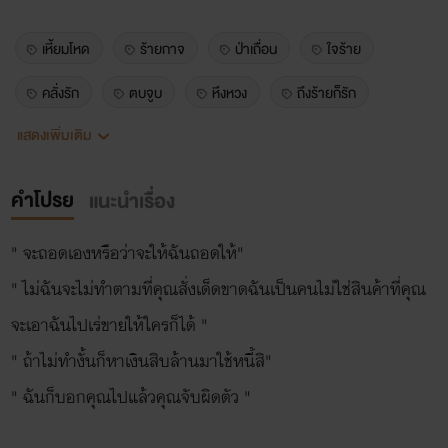
เหี้ยมโหด
ร้ายกาจ
ป่าเถื่อน
ใจร้าย
คลั่งรัก
ตบจูบ
หึงหวง
ถึงร้ายก็รัก
แสดงเพิ่มเติม
เดนนิส
นาริน
romunnee7777
อันอัน
nc25+
sm25+
อีโรติก
ดราม่า
คำโปรย
แนะนำเรื่อง
รักโรแมนติก
" จะถอดเองหรือว่าจะให้ฉันถอดให้"
" ไม่ฉันจะไม่ทำตามที่คุณสั่งเด็ดขาดฉันเป็นคนไม่ใช่สินค้าที่คุณ
จะเอาฉันไปเร่ขายให้ใครก็ได้ "
" ถ้าไม่ทำงั้นก็หาเงินสิบล้านมาใช้หนี้สิ"
" ฉันก็บอกคุณไปแล้วคุณจับผิดตัว "