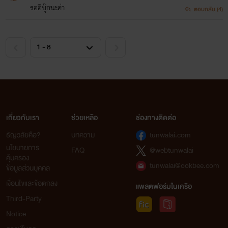
รออีบุ๊กนะค่า
ตอบกลับ (4)
เกี่ยวกับเรา
ช่วยเหลือ
ช่องทางติดต่อ
ธัญวลัยคือ?
บทความ
tunwalai.com
นโยบายการ
FAQ
@webtunwalai
คุ้มครอง
tunwalai@ookbee.com
ข้อมูลส่วนบุคคล
เงื่อนไขและข้อตกลง
แพลตฟอร์มในเครือ
Third-Party
Notice