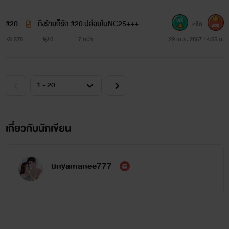
#20
ถึงร้ายก็รัก #20 ปล่อยในNC25+++
หรือ
400
378
0
7 หน้า
29 เม.ย. 2567 14:55 น.
เกี่ยวกับนักเขียน
unyamanee777