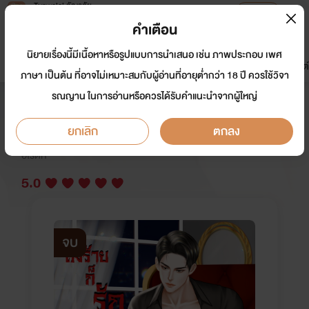
Tunwalai ธัญวลัย
เปิดแอป
เพื่อประสบการณ์ที่ดีกว่าบนมือถือ
คำเตือน
เข้าสู่ระบบ
นิยายเรื่องนี้มีเนื้อหาหรือรูปแบบการนำเสนอ เช่น ภาพประกอบ เพศ
มาใหม่
หน้าแรก
นิยาย
อีบุ๊ก
การ์ตูน
ดรีมแชท
ธัญลิสต์
ภาษา เป็นต้น ที่อาจไม่เหมาะสมกับผู้อ่านที่อายุต่ำกว่า 18 ปี ควรใช้วิจา
รณญาน ในการอ่านหรือควรได้รับคำแนะนำจากผู้ใหญ่
ถึงร้ายก็รัก ( SM25+)
ยกเลิก
ตกลง
นักเขียน:
unyamanee777
อีโรติก
5.0
จบ