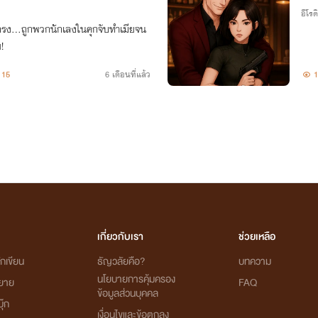
อีโรต
กรง...ถูกพวกนักเลงในคุกจับทำเมียจน
!
15
6 เดือนที่แล้ว
1
เกี่ยวกับเรา
ช่วยเหลือ
กเขียน
ธัญวลัยคือ?
บทความ
นโยบายการคุ้มครอง
ิยาย
FAQ
ข้อมูลส่วนบุคคล
ุ๊ก
เงื่อนไขและข้อตกลง