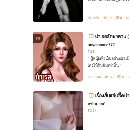
3.0K
10
0
บำเรอรักซาตาน (
จบ
unyamanee777
อีโรติก
" ผู้หญิงหิวเงินอย่างเธอเ
ใคร่ให้กับฉันเท่านั้น "
13.6K
50
8
เรื่องสั้นแซ่บซี๊
คาโมมายล์.
อีโรติก