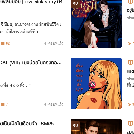
เพลย์บอย | love sick story 04
จบ
อยู่
อีโรต
 จีเนียส] คนบางคนผ่านเข้ามาในชีวิต เ
่าอย่ารักใครจนเสียสติอีก
62
4 เดือนที่แล้ว
L (VIII) แมวน้อยในกรงทองข
ล SM25+++
+)
แมง
อีโรต
xทั้ง H e e ทั้ง...”
พื้น
7
6 เดือนที่แล้ว
9
ยเป็นเมียในเรือนจำ | SM25+
จบ
sBl