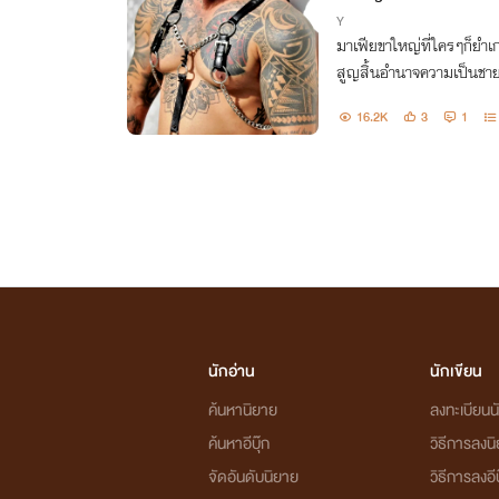
Y
มาเฟียขาใหญ่ที่ใครๆก็ยำเ
สูญสิ้นอำนาจความเป็นชาย
16.2K
3
1
นักอ่าน
นักเขียน
ค้นหานิยาย
ลงทะเบียนนั
ค้นหาอีบุ๊ก
วิธีการลงน
จัดอันดับนิยาย
วิธีการลงอีบ