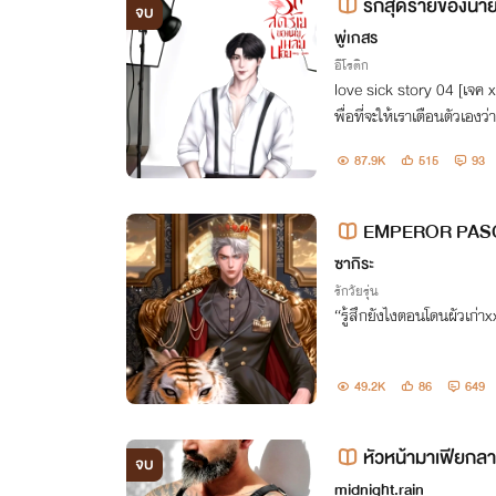
รักสุดร้ายของนาย
จบ
พู่เกสร
อีโรติก
love sick story 04 [เจค x
พื่อที่จะให้เราเตือนตัวเองว
87.9K
515
93
EMPEROR PASCA
องจักรพรรดิปาสคา
ซากิระ
รักวัยรุ่น
“รู้สึกยังไงตอนโดนผัวเก่าxx
49.2K
86
649
หัวหน้ามาเฟียกลา
จบ
midnight.rain