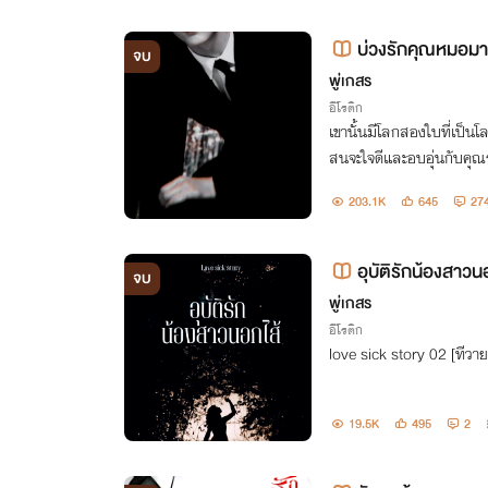
บ่วงรักคุณหมอมาเ
จบ
พู่เกสร
อีโรติก
เขานั้นมีโลกสองใบที่เป็น
สนจะใจดีและอบอุ่นกับคุณร
อดเย็นเป็นที่สุด ส่วนเธอจาก
203.1K
645
27
อุบัติรักน้องสาวน
จบ
พู่เกสร
อีโรติก
love sick story 02 [ทีวาย 
19.5K
495
2