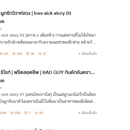
ผูกรักวิวาห์ลวง | love sick story 03
กสร
ิก
 sick story 03 [สกาย x เพียงฟ้า] การแต่งงานที่ไม่ได้เกิดมา
ความรักมักจะต้องแลกมากับความเฉยชาของอีกฝ่าย คล้ายกับเ
ระดานหกไม่เคยรักกันแต่ก็ไม่ยอมลุกออกไปให้เกมมันจบเสีย
61.2K
583
96
57
4 เดือนที่แล้ว
รีไรท์ | ฟรีตลอดชีพ | BAD GUY กับดักอันตรายน
าเฟีย | love sick story 01
กสร
ิก
 sick story 01 [แทนไทxธารใส] เป็นแค่ลูกแกะไม่จำเป็นต้อง
่ามันถูกจับมาทำไมเพราะมันมีไว้เพื่อมาเป็นอาหารของสิงโตเท่านั้
0.8K
620
7
93
4 เดือนที่แล้ว