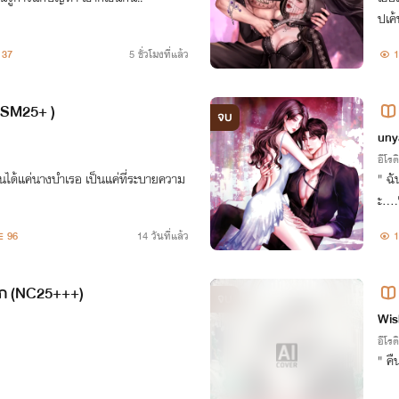
ปเค้
37
5 ชั่วโมงที่แล้ว
1
 SM25+ )
จบ
uny
อีโรต
ป็นได้แค่นางบำเรอ เป็นแค่ที่ระบายความ
" ฉั
ะ....
96
14 วันที่แล้ว
1
ดปาก (NC25+++)
จบ
Wis
อีโรต
" คื