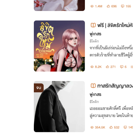
1.4M
696
155
ฟรี | ลิขิตรักใหม่
ว)
พู่เกสร
อีโรติก
จากที่เป็นผีเร่ร่อนไม่ถึงห
ตกรตัวร้ายที่ทำลายชีวิตผู้
8.2K
271
6
ทาสรักสัญญาลว
จบ
พู่เกสร
อีโรติก
เธอยอมขายศักดิ์ศรี เพื่
สู่ความสุขสบาย โดยในท้าย
ย์เสพสุขกับเรือนร่างอย่าง
354.5K
532
14
ปรียบชนชั้นที่ต่ำกว่า