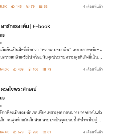
5.5K
145
79
63
4 เดือนที่แล้ว
เงารักแรงแค้น | E-book
กสร
ิก
ก้แค้นเป็นสิ่งที่เรียกว่า “หวานอมขมกลืน” เพราะอาจจะต้องแ
ับความเกลียดชังไปพร้อมกับจุดประกายความสุขที่เกิดขึ้นในภา
งแต่ทว่าสิ่งนั้นมันกลับชักนำทำให้เขาลืมเลือนความเป็นมนุษ
54.0K
489
106
73
4 เดือนที่แล้ว
ปอย่างสมบูรณ์แบบ
ดวงใจพระลักษณ์
กสร
ิก
เลือกที่จะเมินเฉยต่อเธอเพียงเพราะจุดบาดหมางบางอย่างในช่ว
เด็ก จนสุดท้ายมันก็กลับกลายมาเป็นจุดบอบช้ำที่นำพาไปสู่คว
มขื่นทั้งทางสภาพร่างกายและจิตใจกันทั้งสองฝ่าย
64.4K
579
230
81
4 เดือนที่แล้ว