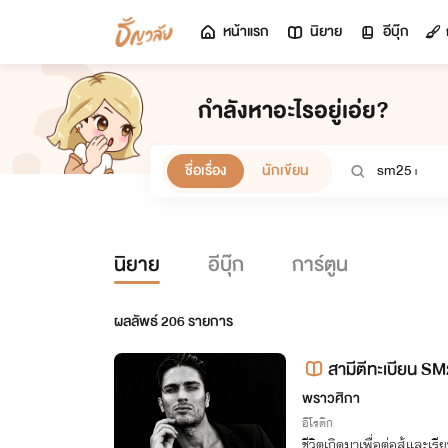
หน้าแรก
นิยาย
อีบุ๊ก
กำลังหาอะไรอยู่เอ่ย?
ชื่อเรื่อง
นักเขียน
นิยาย
อีบุ๊ก
การ์ตูน
ผลลัพธ์
206
รายการ
สามีตีทะเบียน S
พราวศิกา
อีโรติก
ชีวิตเกิดมาเพื่อต่อสู้และเรี