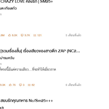
CRAZY LOVE คลั่งรัก | SM25+
ในตะเกียงแก้ว
ิก
7.8M
8.0K
9.7K
121
5 เดือนที่แล้ว
[รวมเรื่องสั้น] เรื่องเสียวของสาวตึก ZAP (NC25
เม่ารมควัน
ิก
ที่ตรงนี้มีแค่ความเสียว...ที่จะทำให้เยี่ยวราด
9.3K
76
3
82
6 เดือนที่แล้ว
สยบรักคุณทหาร Nc/Sm25+++
ack