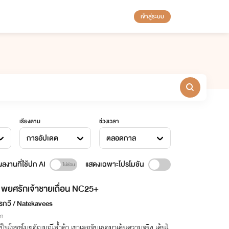
เข้าสู่ระบบ
เรียงตาม
ช่วงเวลา
การอัปเดต
ตลอดกาล
ลงานที่ใช้ปก AI
แสดงเฉพาะโปรโมชัน
พยศรักเจ้าชายเถื่อน NC25+
รกวี / Natekavees
ิก
ป็นโจรขโมยอัญมณีล้ำค้า เขาเลยจับเธอมาเค้นความจริง เค้นไ