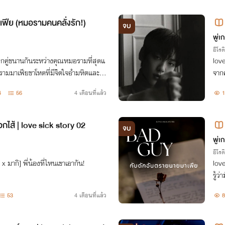
ฟีย (หมอรามคนคลั่งรัก!)
จบ
พู่เ
อีโรต
โลกคู่ขนานกันระหว่างคุณหมอรามที่สุดแ
love
ามมาเฟียขาโหดที่มีจิตใจอำมหิตและเลื
จาก
ที่เป็นผู้ล่าก็จะกลายเป็นผู้ถูกล่า
กมก
4
56
4 เดือนที่แล้ว
1
ที
อกไส้ | love sick story 02
จบ
ายม
พู่เ
อีโรต
x มากิ] พี่น้องที่ไหนเขาเอากัน!
love
รู้ว
น
53
4 เดือนที่แล้ว
8