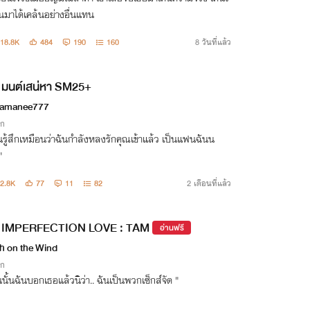
นมาได้เคล้นอย่างอื่นแทน
18.8K
484
190
160
8 วันที่แล้ว
มนต์เสน่หา SM25+
amanee777
ิก
นรู้สึกเหมือนว่าฉันกำลังหลงรักคุณเข้าแล้ว เป็นแฟนฉันน
"
2.8K
77
11
82
2 เดือนที่แล้ว
IMPERFECTION LOVE : TAM
อ่านฟรี
h on the Wind
ิก
นนั้นฉันบอกเธอแล้วนิว่า.. ฉันเป็นพวกเซ็กส์จัด "