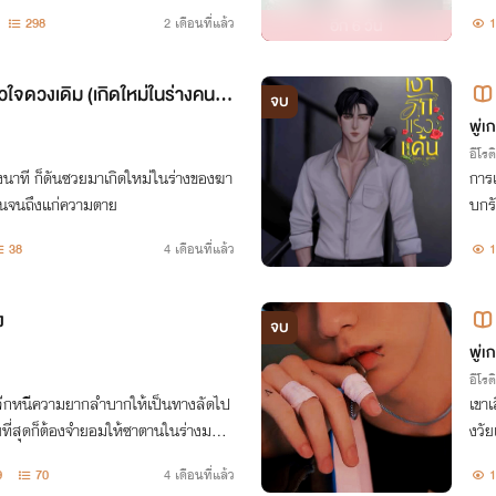
298
2 เดือนที่แล้ว
อีก
6 วัน
1
หัวใจดวงเดิม (เกิดใหม่ในร่างคนเล
จบ
พู่เ
อีโรต
นึ่งนาที ก็ดันซวยมาเกิดใหม่ในร่างของฆา
การแ
อื่นจนถึงแก่ความตาย
บกร
ยหลั
38
4 เดือนที่แล้ว
1
ย์ไ
ง
จบ
พู่เ
อีโรต
อหลีกหนีความยากลำบากให้เป็นทางลัดไป
เขา
ที่สุดก็ต้องจำยอมให้ซาตานในร่างมนุษ
งวัย
ที่ควรจะเป็นไปตามข้อตกลงที่เอารัดเอาเ
ามข
9
70
4 เดือนที่แล้ว
1