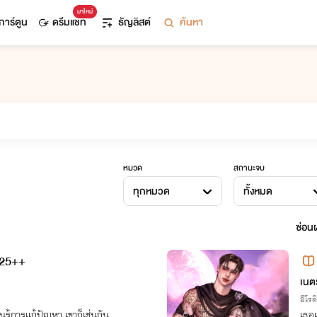
มาใหม่
การ์ตูน
ดรีมแชท
ธัญลิสต์
ค้นหา
หมวด
สถานะจบ
ทุกหมวด
ทั้งหมด
ซ่อนผ
M25++
เนต
อีโรต
ยนรู้การแก้ปัญหา เขาก็เช่นกัน..
เธอเ