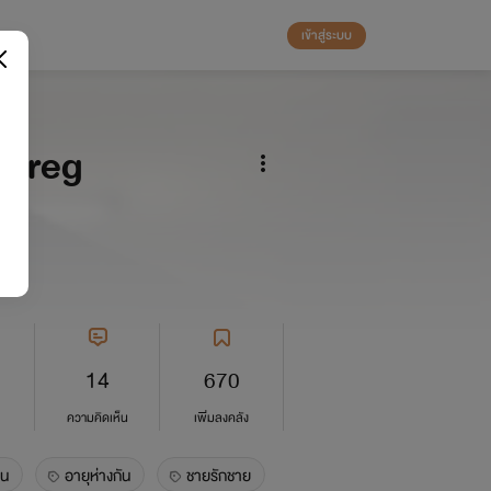
เข้าสู่ระบบ
 mpreg
14
670
ความคิดเห็น
เพิ่มลงคลัง
าน
อายุห่างกัน
ชายรักชาย