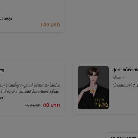
ลดอีบุ๊ก
149 บาท
reg
สุดท้ายก็พ่ายร
พริ้มเภา
บครัวโดยที่คุณหนูสามต้องรับภาระครั้งยิ่งให
"เรื่องของเราพี่จะเ
าเจ้าบ่าวคือ เฮียเซนต์ไอ้มาเฟียหน้าดุที่เชิด
ยละ"
80 บาท
159 บาท