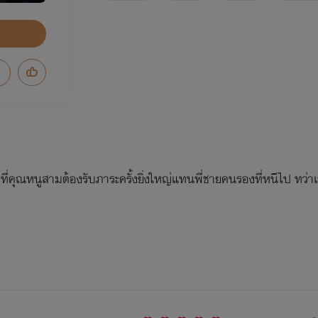
่คุณหนูสามต้องรับภาระครั้งยิ่งใหญ่แทนพี่ชายคนรองที่หนีไป ทว่าเจ้า