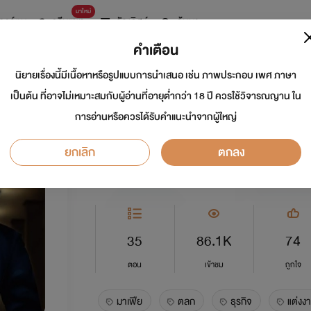
มาใหม่
การ์ตูน
ดรีมแชท
ธัญลิสต์
ค้นหา
คำเตือน
นิยายเรื่องนี้มีเนื้อหาหรือรูปแบบการนำเสนอ เช่น ภาพประกอบ เพศ ภาษา
เฮียเซนต์ไม่ได้ร้าย
เป็นต้น ที่อาจไม่เหมาะสมกับผู้อ่านที่อายุต่ำกว่า 18 ปี ควรใช้วิจารณญาน ใน
การอ่านหรือควรได้รับคำแนะนำจากผู้ใหญ่
นักเขียน:
Frog / พริ้มเภา
ยกเลิก
ตกลง
Y
5.0
35
86.1K
74
ตอน
เข้าชม
ถูกใจ
มาเฟีย
ตลก
ธุรกิจ
แต่งง