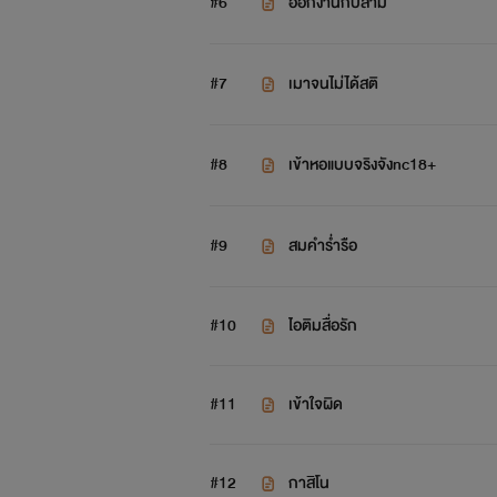
#6
ออกงานกับสามี
#7
เมาจนไม่ได้สติ
#8
เข้าหอแบบจริงจังnc18+
#9
สมคำร่ำรือ
#10
ไอติมสื่อรัก
#11
เข้าใจผิด
#12
กาสิโน