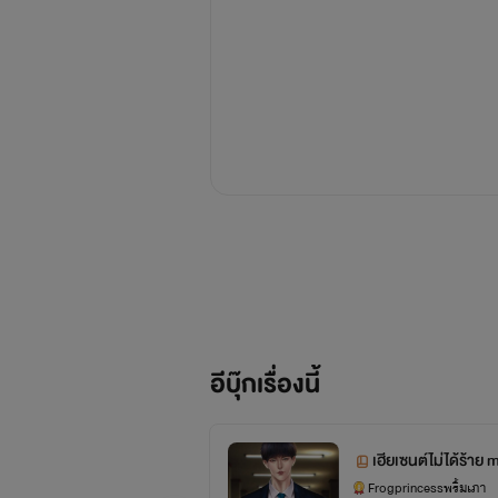
อีบุ๊กเรื่องนี้
เฮียเซนต์ไม่ได้ร้าย 
Frogprincessพริ้มเภา