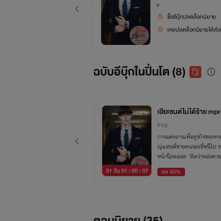
Y
ซื้ออีบุ๊กปลดล็อกนิยาย
เคยปลดล็อกนิยายได้ส่วน
ฉบับอีบุ๊กในปิ่นโต (8)
เอียเซนต์ไม่ได้ร้าย mp
frog
การแต่งงานเพื่อธุรกิจของครอ
ญ่แทนพี่ชายคนรองที่หนีไป ทว่
หน้านิ่งตลอด "คิดว่าหล่อตา
31 วัน 01 : 00 : 06
ลด 50%
ตอนนิยาย (
35
)