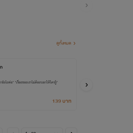
ดูทั้งหมด
ัก
ไม่ต้
พริ้มเภ
อายังไงต่อ" "เรื่องของเราไม่ต้องบอกให้ใครรู้"
เธอถูกส่
กูนั้นด
139 บาท