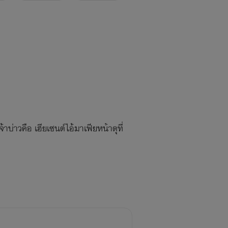
บ่าวคือ เฮียเซนต์ไอ้มาเฟียหน้าดุที่