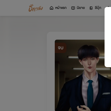
หน้าแรก
นิยาย
อีบุ๊ก
จบ