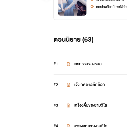
เคยปลดล็อกนิยายได้ส่วน
ตอนนิยาย (
63
)
#1
เวรกรรมของหมอ
#2
แจ้งเกิดดาวติ๊กต๊อก
#3
เครื่องดื่มของงามวิไล
#4
มารผจญของงามวิไล