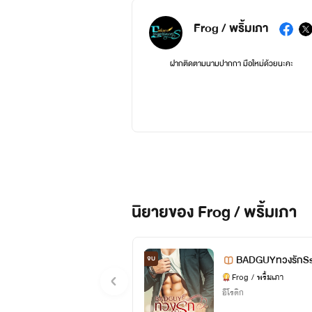
Frog / พริ้มเภา
ฝากติดตามนามปากกา มือใหม่ด้วยนะคะ
นิยายของ Frog / พริ้มเภา
BADGUYทวงรักS
จบ
Frog / พริ้มเภา
อีโรติก