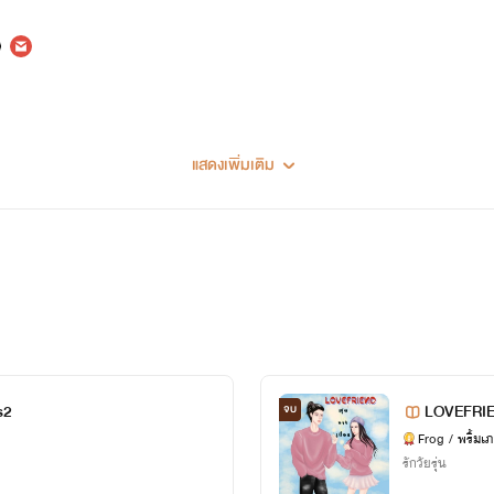
แสดงเพิ่มเติม
s2
LOVEFRIE
จบ
Frog / พริ้มเ
รักวัยรุ่น