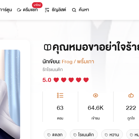
มาใหม่
การ์ตูน
ดรีมแชท
ธัญลิสต์
ค้นหา
คุณหมอขาอย่าใจร้า
นักเขียน:
Frog / พริ้มเภา
รักโรแมนติก
5.0
63
64.6K
222
ตอน
เข้าชม
ถูกใจ
#ตลก
โรแมนติก
หวาน
ห