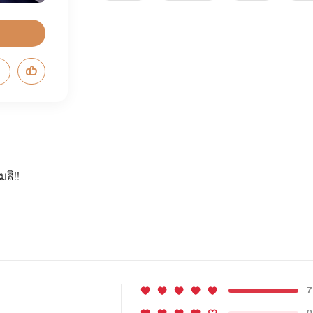
มสิ!!
7
0