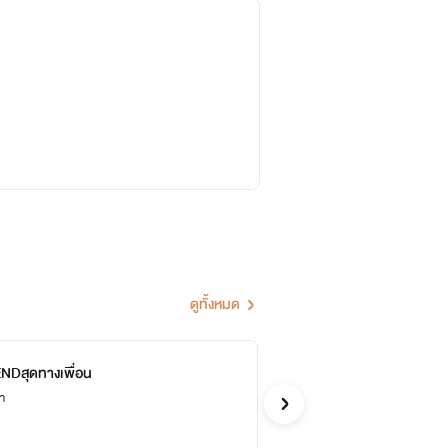
ดูทั้งหมด
NDสุดทางเพื่อน
ร้
จบ
ภา
Frog
รักโรแ