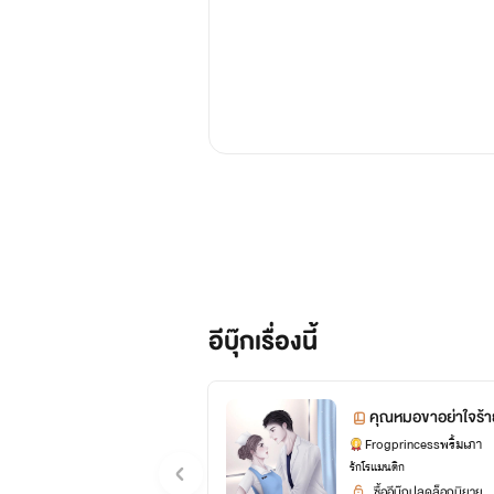
อีบุ๊กเรื่องนี้
คุณหมอขาอย่าใจร้า
Frogprincessพริ้มเภา
รักโรแมนติก
ซื้ออีบุ๊กปลดล็อกนิยาย