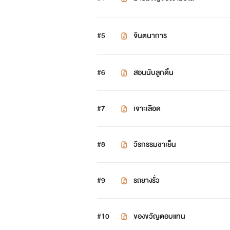
#5
จินตนาการ
#6
สอนนับลูกดิ้น
#7
เจาะเลือด
#8
วีรกรรมชาเย็น
#9
รถยางรั่ว
#10
ของขวัญตอบแทน