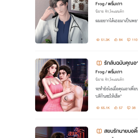
Frog / พริ้มเภา
นิยาย รัก,โรแมนติก
ผมอยากได้เธอมาเป็นพยาบ
51.3K
84
110
รักลับฉบับคุณอ
Frog / พริ้มเภา
นิยาย รัก,โรแมนติก
จะทำยังไงเมื่อคุณอาเพื่
บตีก้นซะให้เข็ด"
65.1K
57
38
สยบรักนายบอดี้