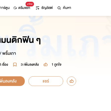
มาใหม่
การ์ตูน
ดรีมแชท
ธัญลิสต์
ค้นหา
แมนติกฟิน ๆ
/ พริ้มเภา
4 เรื่อง
3
เพิ่มลงคลัง
1
ถูกใจ
เพิ่มลงคลัง
แชร์