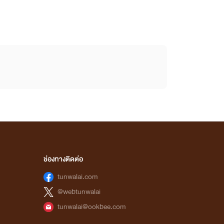
ช่องทางติดต่อ
tunwalai.com
@webtunwalai
tunwalai@ookbee.com