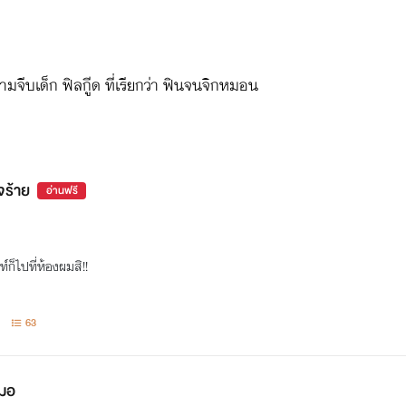
มจีบเด็ก ฟิลกูีด ที่เรียกว่า ฟินจนจิกหมอน
จร้าย
อ่านฟรี
ท์ก็ไปที่ห้องผมสิ!!
63
หมอ