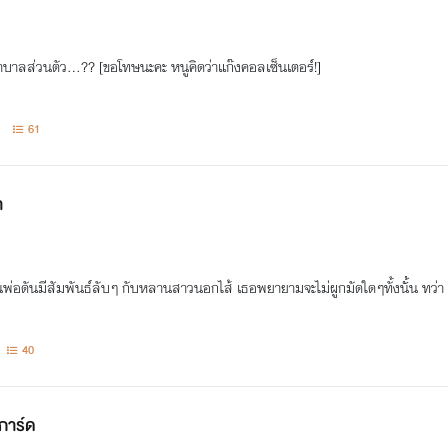
าลส่วนตัว...?? [ขอโทษนะคะ หนูคิดว่าแก๊งคอลเซ็นเตอร์!]
61
า
อนพ่อดันมีสัมพันธ์ลับๆ กับหลานสาวนอกไส้ เธอพยายามจะไม่ผูกมัดใดๆทั้งนั้น ทว่า ห
40
การ์ด