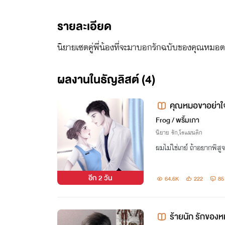
รายละเอียด
นิยายเซตคู่พี่น้องที่จะมาบอกรักฉบับของคุณหมอตา
ผลงานในธัญลิสต์ (4)
คุณหมอขาอย่าใ
Frog / พริ้มเภา
นิยาย รัก,โรแมนติก
ผมไม่ใช่เกย์ ถ้าอยากพิสูจ
อีก
2 วัน
64.6K
222
85
ร้ายนัก รักของ