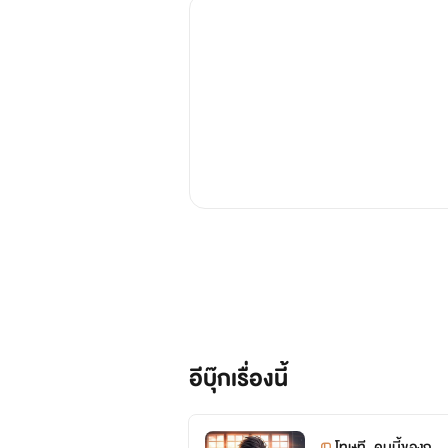
อีบุ๊กเรื่องนี้
โทษที..คนนี้ของกู