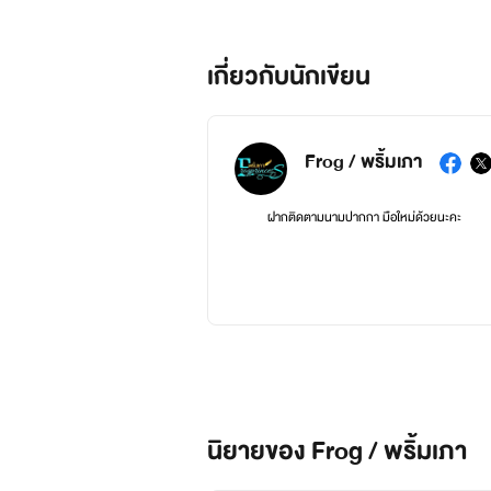
เกี่ยวกับนักเขียน
Frog / พริ้มเภา
ฝากติดตามนามปากกา มือใหม่ด้วยนะคะ
นิยายของ Frog / พริ้มเภา