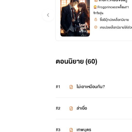
Frogprincessพริ้มเภา
รักวัยรุ่น
ซื้ออีบุ๊กปลดล็อกนิยาย
เคยปลดล็อกนิยายได้ส่วน
ตอนนิยาย (
60
)
#1
ไม่เอาเหมือนกัน?
#2
ล่าเยื่อ
#3
เทพบุตร