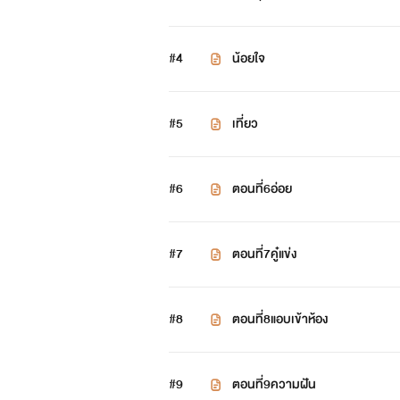
#4
น้อยใจ
#5
เที่ยว
#6
ตอนที่6อ่อย
#7
ตอนที่7คู๋แข่ง
#8
ตอนที่8แอบเข้าห้อง
#9
ตอนที่9ความฝัน