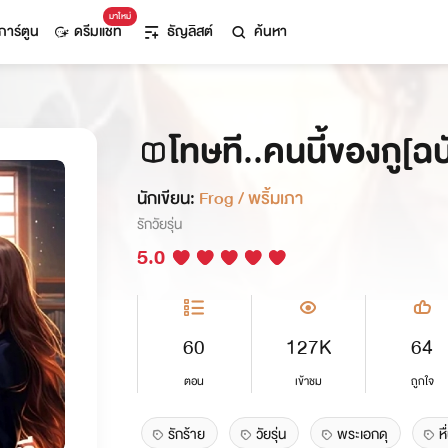
มาใหม่
การ์ตูน
ดรีมแชท
ธัญลิสต์
ค้นหา
โทษที..คนนี้ของกู[ฉบ
นักเขียน:
Frog / พริ้มเภา
รักวัยรุ่น
5.0
60
127K
64
ตอน
เข้าชม
ถูกใจ
รักร้าย
วัยรุ่น
พระเอกดุ
หื