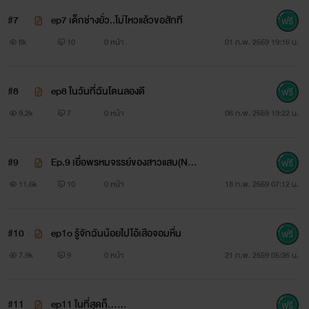
----------------------------------
#7
ep7 เด็กช่างยั่ว..ไม่ไหวแล้วขอสักที
รีดเดอร์ๆๆๆแนะนำเรื่องใหม่ของไรท์
8k
10
0 หน้า
01 ก.พ. 2559 19:16 น.
มี2เรื่องนะคะแนวแฟนตาซีเหมือนเดิมจร้าลองเข้าไปอ่านนะ
#8
ep8 ในวันที่ฉันโดนลองดี
จ๊ะ
9.2k
7
0 หน้า
06 ก.พ. 2559 19:22 น.
1.Alien&Human
#9
Ep.9 เยื่อพรหมจรรย์ของสาวแสบ(NC6
2.หัวใจให้เธอ แม่สาวNaga
0%)
11.6k
10
0 หน้า
18 ก.พ. 2559 07:12 น.
คอมเม้นท์กันได้เต็มที่นะคะ สองเรื่องนี้..เพราะดูรีดเดอร์อ่าน
เบาบางมาก..เพื่อจะได้ปรับปรุงนะจ๊ะ
#10
ep1o รู้จักฉันน้อยไปไอ้เสือจอมหื่น
7.9k
9
0 หน้า
21 ก.พ. 2559 05:36 น.
...................................
รีดเดอร์ที่น่ารักของไรท์..มาถึงตอนจบของนิยายเรื่องแรกล่ะ
#11
ep11 ในที่สุดก็......