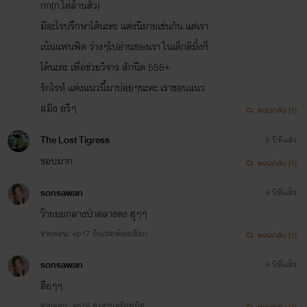
กก(ก.ได่ล้านตัว)
มีอะไรปรึกษาได้นะคะ แต่งนิยายเช่นกัน แต่เรา
เน้นแฟนฟืต ว่างๆไปอ่านชองเรา ในเด็กดีมั้งก็
ได้นะคะ เพื่อช่วยวิจาร สักนิด 555+
รักไรท์ แต่งแนวนี้มาบ่อยๆนะคะ เราชอบแนว
สมิง อริๆ
ตอบกลับ (1)
The Lost Tigress
9 ปีที่แล้ว
ชอบมาก
ตอบกลับ (1)
sonsawan
9 ปีที่แล้ว
ว๊ายยยกลางป่าดลางดง ฮุๆๆ
จากตอน: ep17 ถึงเวลาต้องเลือก
ตอบกลับ (1)
sonsawan
9 ปีที่แล้ว
ฮื่อๆๆ
จากตอน: ep16 อวสานสมิงทมิฬ
ตอบกลับ (1)