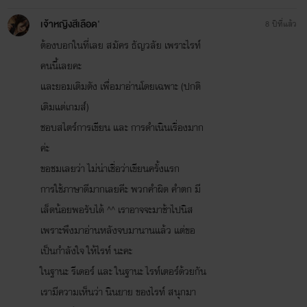
เจ้าหญิงสีเลือด'
8 ปีที่แล้ว
ต้องบอกในที่เลย สมัคร ธัญวลัย เพราะไรท์
คนนี้เลยคะ
และยอมเติมตัง เพื่อมาอ่านโดยเฉพาะ (ปกติ
เติมแต่เกมส์)
ชอบสไตร์การเขียน และ การดำเนินเรื่องมาก
ค่ะ
ขอชมเลยว่า ไม่น่าเชื่อว่าเขียนครั้งแรก
การใช้ภาษาดีมากเลยคีะ พวกคำผิด คำตก มี
เล็ดน้อยพอรับได้ ^^ เราอาจจะมาช้าไปนิส
เพราะพึงมาอ่านหลังจบมานานแล้ว แต่ขอ
เป็นกำลังใจ ให้ไรท์ นะคะ
ในฐานะ รีเดอร์ และ ในฐานะ ไรท์เตอร์ด้วยกัน
เรามีความเห็นว่า นินยาย ของไรท์ สนุกมา