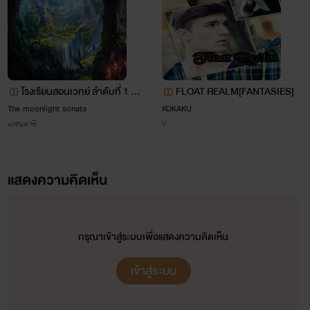
คิดอีกทีก็ต้องสอนและให้เขาอ่านเมื่อ
ถึงวัยที่สมควรเช่นอายุ
มากกว่า18ปี..วุฒิภาวะในการตัดสิน
ใจที่เข้าใจโลกแห่งความจริงและ
โรงเรียนสอนเวทย์ ลำดับที่ 1 ควี
FLOAT REALM[FANTASIES]
โลกแห่งจินตนาการได้..)และหวัง
นแมรี่
The moonlight sonata
KOKAKU
แฟนตาซี
Y
เป็นอย่างยิ่งว่านิยายของไรท์จะพอ
ทำให้ท่านผู้อ่านมีความสุขสนุกไป
แสดงความคิดเห็น
ด้วยกันนะคะ
กรุณาเข้าสู่ระบบเพื่อแสดงความคิดเห็น
เข้าสู่ระบบ