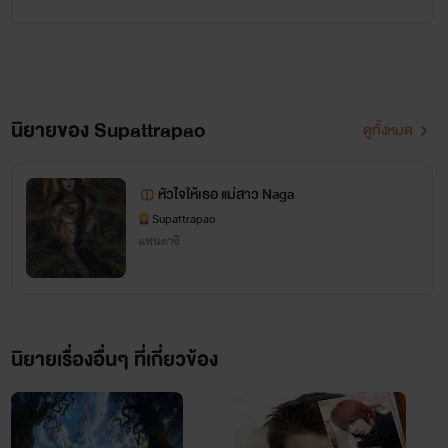
เวลาว่างชอบอ่านนิยาย..ความฝัน
อยากมีนิยายเป็นของตัวเอง..และใน
ที่สุดก็ทำความฝันสำเร็จ...อย่างที่ทุก
นิยายของ Supattrapao
ดูทั้งหมด
ท่านได้อ่านผ่านตาไปบ้างแล้วนะ
คะ..ตื่นเต้นกับการอ่านคอมเม้นท์จา
หัวใจให้เธอ แม่สาว Naga
Supattrapao
กรีดเดอร์..แต่จะเป็นพวกจิตอ่อนชอบ
แฟนตาซี
อ่านคอมเม้นท์แบบน่ารักๆวิจารณ์
ด้านบวก555
มีสามีที่ดีมีลูกสาวและลูกชายที่น่า
นิยายเรื่องอื่นๆ ที่เกี่ยวข้อง
รัก(เวลาเขียนฉากอีโรติกทีไรก็นึกว่า
ถ้าลูกๆเราอ่านจะดีมั้ยน้า555..แต่มา