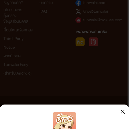
ธัญวลัยคือ?
บทความ
tunwalai.com
นโยบายการ
FAQ
@webtunwalai
คุ้มครอง
tunwalai@ookbee.com
ข้อมูลส่วนบุคคล
เงื่อนไขและข้อตกลง
แพลตฟอร์มในเครือ
Third-Party
Notice
ดาวน์โหลด
Tunwalai Easy
(สำหรับ Android)
ข้อความที่ท่านได้อ่านจากเว็บไซต์นี้เกิดจากการเขียนโดยสาธารณชนและเผยแพร่โดยอัตโนมัติ ผู้ดูแล
เว็บไซต์แห่งนี้ไม่ได้เห็นด้วยและไม่ขอรับผิดชอบต่อข้อความใดๆ ทั้งสิ้น ดังนั้นผู้อ่านทุกท่านโปรดใช้
วิจารณญาณในการกลั่นกรองด้วยตนเอง และหากท่านพบข้อความใดๆ ที่ขัดต่อกฎหมายและศีลธรรม
กรุณาแจ้งมาที่ tunwalai@ookbee.com เพื่อทีมงานจะได้ดำเนินการในทันที ทั้งนี้ ทางเว็บไซต์ขอสงวน