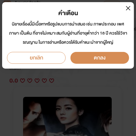
Tunwalai ธัญวลัย
เปิดแอป
เพื่อประสบการณ์ที่ดีกว่าบนมือถือ
คำเตือน
เข้าสู่ระบบ
นิยายเรื่องนี้มีเนื้อหาหรือรูปแบบการนำเสนอ เช่น ภาพประกอบ เพศ
มาใหม่
หน้าแรก
นิยาย
อีบุ๊ก
การ์ตูน
ดรีมแชท
ธัญลิสต์
ภาษา เป็นต้น ที่อาจไม่เหมาะสมกับผู้อ่านที่อายุต่ำกว่า 18 ปี ควรใช้วิจา
รณญาน ในการอ่านหรือควรได้รับคำแนะนำจากผู้ใหญ่
Monster's Heart
ยกเลิก
ตกลง
นักเขียน:
Supattrapao
อีโรติก
0.0