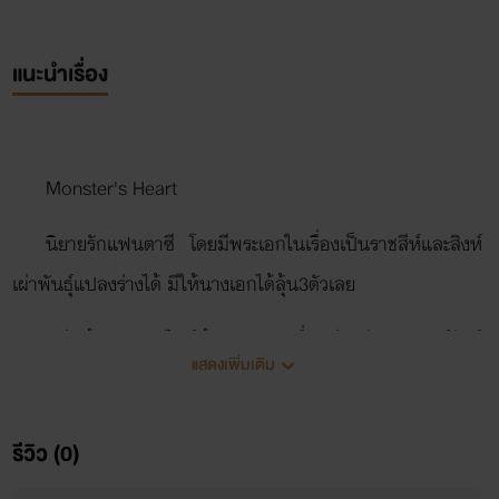
แนะนำเรื่อง
Monster's Heart
นิยายรักแฟนตาซี โดยมีพระเอกในเรื่องเป็นราชสีห์และสิงห์
เผ่าพันธุ์แปลงร่างได้ มีให้นางเอกได้ลุ้น3ตัวเลย
หล่อเข้ม แบบสไตส์เจ้าชายแขก ชื่อหล่อๆว่า "กฤษณ์จักร์
แสดงเพิ่มเติม
สิงห์"
หล่อสวย แบบสไตส์ยุโรปหน้าหวาน ชื่อเท่ๆว่า "อัศดินทร์"
รีวิว (0)
หล่อน่ารัก แบบสไตส์เจ้าชายแขกผสมเอเชียตาหวาน ชื่อน่า