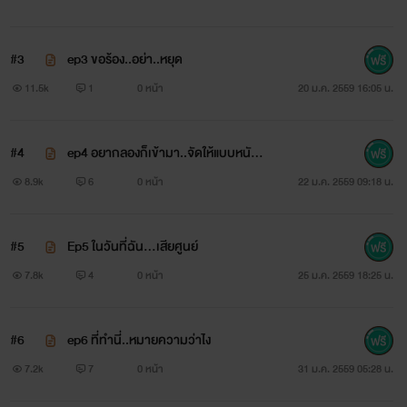
ถ้ารีดเดอร์คนไหนจะคอมเมนต์ขอทางบวกนะจ๊ะมันเป็น
กำลังใจในการเขียนจริงๆพูดเลยเวลาได้อ่านคอมเนมต์น่ารักๆ
#3
ep3 ขอร้อง..อย่า..หยุด
แล้วอยากพุ่งตัวมาเขียนต่อมากๆสังเกตว่าจะตอบทุกคนที่คอม
11.5k
1
0 หน้า
20 ม.ค. 2559 16:05 น.
เมนต์แต่ถ้าอยากแสดงความคิดเห็นในทางไม่ชอบ หรือ ขัดแย้ง
ได้จร้าขอแบบอ่านแล้วโอเค อย่ารุนแรงมากนักนะคะ คือ
#4
ep4 อยากลองก็เข้ามา..จัดให้แบบหนัก
ไรท์(ชอบใช้คำนี้มากฝันมานานล่ะ)ตัวจริงๆเป็นคนบอบบาง ตัว
ๆ
8.9k
6
0 หน้า
22 ม.ค. 2559 09:18 น.
เล็กๆ อ่อนแอ อ่อนโยน ไม่ค่อยชอบโต้ตอบ555 ไม่ใช่ๆ จริงๆ
เป็นพวกดิบๆจร้าถ้าไม่ชอบก็จะไม่สุภาพ ซึ่งไม่ควรเลยขอ
#5
Ep5 ในวันที่ฉัน...เสียศูนย์
อนุญาตไว้ก่อนนะคะ นิยายเรื่องนี้บอกตามตรงไม่มีพลอตเรื่อง
7.8k
4
0 หน้า
25 ม.ค. 2559 18:25 น.
นึกได้ก็เขียนไปเรื่อยๆแต่วางว่าจะจบอย่างไงไว้แล้วนะคะ ขอบคุณ
ที่ติดตามอ่านนะคะ
#6
ep6 ที่ทำนี่..หมายความว่าไง
7.2k
7
0 หน้า
31 ม.ค. 2559 05:28 น.
--------------------------------------------------------