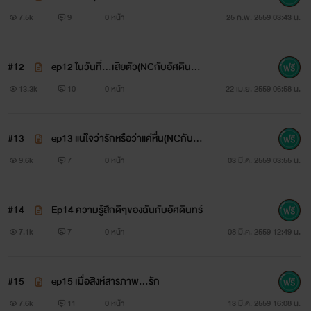
นะคะตอนที่46จบจร้า โฮ๊ะๆๆ..ในที่สุดก็จบแล้วนะคะกับระยะ
7.5k
9
0 หน้า
25 ก.พ. 2559 03:43 น.
เวลา1ปี..ฝันเป็นจริงแล้ว...และมีเรื่องใหม่ออกมาอีก2เรื่องนะคะ
อย่าลืมติดตามนะคะ...รักรีดเดอร์ทุกท่านคะ...ขอบคุณทุก
#12
ep12 ในวันที่...เสียตัว(NCกับอัศดินทร
คอมเมนท์และทุกท่านที่ซื้อเหรียญมาสนับสนุนไรท์นะคะ..ไรท์
์)
13.3k
10
0 หน้า
22 เม.ย. 2559 06:58 น.
สัญญาว่าจะสานฝันกับงานเขียนต่อไปเรื่อยๆคะ
#13
ep13 แน่ใจว่ารักหรือว่าแค่หื่น(NCกับอั
************************************************************
ศดินทร์)
9.6k
7
0 หน้า
03 มี.ค. 2559 03:55 น.
ปลื้มใจจังเลยเข้ามาเช็คดูว่าเดือนนี้มีคนเข้ามาอ่านเรื่องนี้กี่
คน ซึ่งทุกเดือนจะมีผู้เข้ามาชม1-2พันคน^-^ไรท์ดีใจมากๆเลย
#14
Ep14 ความรู้สึกดีๆของฉันกับอัศดินทร์
7.1k
7
0 หน้า
08 มี.ค. 2559 12:49 น.
*********************************************************
เร็วนี้ ไรท์จะอัพตอนพิเศษนะจ๊ะ..รีดเดอร์รอติดตามนะ
#15
ep15 เมื่อสิงห์สารภาพ...รัก
จ๊ะ..เน้นคู่วรจักษ์กับน้ำนะจ๊ะ ^-^
7.6k
11
0 หน้า
13 มี.ค. 2559 16:08 น.