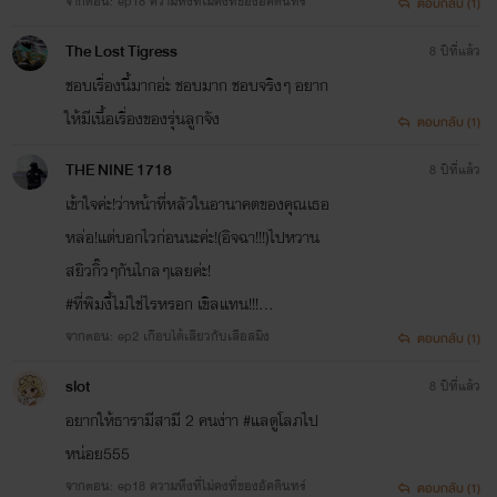
จากตอน: ep18 ความหึงที่ไม่คงที่ของอัศดินทร์
ตอบกลับ (1)
The Lost Tigress
8 ปีที่แล้ว
ชอบเรื่องนี้มากอ่ะ ชอบมาก ชอบจริงๆ อยาก
ให้มีเนื้อเรื่องของรุ่นลูกจัง
ตอบกลับ (1)
THE NINE 1718
8 ปีที่แล้ว
เข้าใจค่ะ!ว่าหน้าที่หลัวในอานาคตของคุณเธอ
หล่อ!แต่บอกไวก่อนนะค่ะ!(อิจฉา!!!)ไปหวาน
สยิวกิ๊วๆกันไกลๆเลยค่ะ!
#ที่พิมงี้ไม่ใช่ไรหรอก เขิลแทน!!!...
จากตอน: ep2 เกือบได้เสียวกับเสือสมิง
ตอบกลับ (1)
slot
8 ปีที่แล้ว
อยากให้ธารามีสามี 2 คนง่าา #แลดูโลภไป
หน่อย555
จากตอน: ep18 ความหึงที่ไม่คงที่ของอัศดินทร์
ตอบกลับ (1)