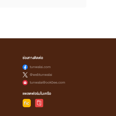
ช่องทางติดต่อ
tunwalai.com
@webtunwalai
tunwalai@ookbee.com
แพลตฟอร์มในเครือ