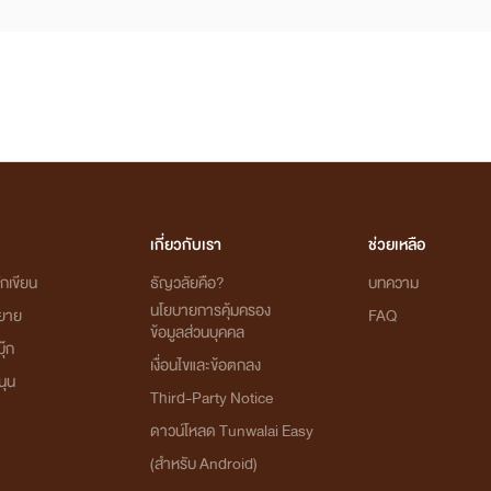
เกี่ยวกับเรา
ช่วยเหลือ
กเขียน
ธัญวลัยคือ?
บทความ
นโยบายการคุ้มครอง
ิยาย
FAQ
ข้อมูลส่วนบุคคล
ุ๊ก
เงื่อนไขและข้อตกลง
นุน
Third-Party Notice
ดาวน์โหลด Tunwalai Easy
(สำหรับ Android)