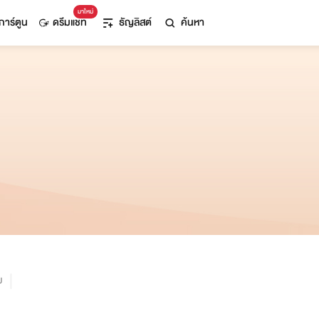
มาใหม่
การ์ตูน
ดรีมแชท
ธัญลิสต์
ค้นหา
ม