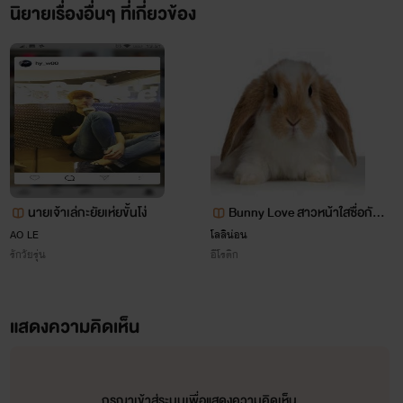
นิยายเรื่องอื่นๆ ที่เกี่ยวข้อง
----------------------------------------------
นายเจ้าเล่กะยัยเห่ยขั้นโง่
Bunny Love สาวหน้าใสซื่อกับน
You can’t escape because It’s the road you chose.
ายหน้านิ่ง [rate 18+]
AO LE
โลลิน่อน
รักวัยรุ่น
อีโรติก
แสดงความคิดเห็น
กรุณาเข้าสู่ระบบเพื่อแสดงความคิดเห็น