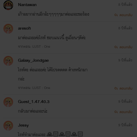
.
Nantawan
8 ปีที่แล้ว
เก๊าอยากอ่านอีกอ้ะๆๆๆๆๆมาต่อเถอะขอร้อง
.
ตอบกลับ
aresoh
8 ปีที่แล้ว
.
มาต่อเถอะค่ะไรท์ ชอบแนวนี้ ดูเถื่อนๆดีค่ะ
.
จากตอน: LUST : One
ตอบกลับ
Galaxy_Jondgae
9 ปีที่แล้ว
ไรท์คะ ต่อเถอะค่ะ ได้โปรดดดด ค้างหนักมา
กอ่ะ
จากตอน: LUST : One
ตอบกลับ
Guest_1.47.40.3
9 ปีที่แล้ว
กลับมาต่อเถอะน่ะ
ตอบกลับ
Jessy
9 ปีที่แล้ว
ไรท์จ๋ามาต่อเถอะ 🙏🏻🙏🏻🙏🏻