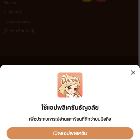
Notice
ดาวน์โหลด
Tunwalai Easy
(สำหรับ Android)
ข้อความที่ท่านได้อ่านจากเว็บไซต์นี้เกิดจากการเขียนโดยสาธารณชนและเผยแพร่โดยอัตโนมัติ ผู้ดูแล
เว็บไซต์แห่งนี้ไม่ได้เห็นด้วยและไม่ขอรับผิดชอบต่อข้อความใดๆ ทั้งสิ้น ดังนั้นผู้อ่านทุกท่านโปรดใช้
วิจารณญาณในการกลั่นกรองด้วยตนเอง และหากท่านพบข้อความใดๆ ที่ขัดต่อกฎหมายและศีลธรรม
กรุณาแจ้งมาที่ tunwalai@ookbee.com เพื่อทีมงานจะได้ดำเนินการในทันที ทั้งนี้ ทางเว็บไซต์ขอสงวน
ลิขสิทธิ์ตามพระราชบัญญัติลิขสิทธิ์ (ฉบับเพิ่มเติม) พ.ศ.2558
ใช้แอปพลิเคชันธัญวลัย
เพื่อประสบการณ์อ่านและเขียนที่ดีกว่าบนมือถือ
เปิดแอปพลิเคชัน