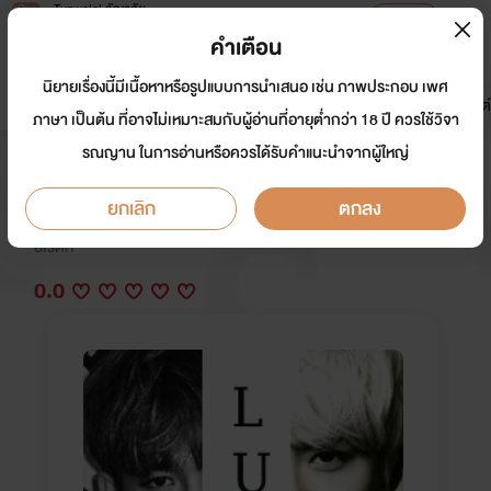
Tunwalai ธัญวลัย
เปิดแอป
เพื่อประสบการณ์ที่ดีกว่าบนมือถือ
คำเตือน
เข้าสู่ระบบ
นิยายเรื่องนี้มีเนื้อหาหรือรูปแบบการนำเสนอ เช่น ภาพประกอบ เพศ
มาใหม่
หน้าแรก
นิยาย
อีบุ๊ก
การ์ตูน
ดรีมแชท
ธัญลิสต์
ภาษา เป็นต้น ที่อาจไม่เหมาะสมกับผู้อ่านที่อายุต่ำกว่า 18 ปี ควรใช้วิจา
รณญาน ในการอ่านหรือควรได้รับคำแนะนำจากผู้ใหญ่
- la concupiscence . (hunchen)
ยกเลิก
ตกลง
นักเขียน:
limitedbyann
อีโรติก
0.0