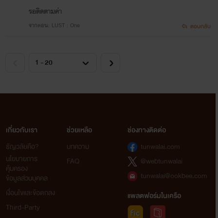
รอติดตามค่า
จากตอน: LUST : One
ตอบกลับ
I can’t even look at you
lllllllllllllllllllllllllllllllllllllllllllllllllllllllllllllllllllllllllllllllllllllllllllllllllllllllllllll
เกี่ยวกับเรา
ช่วยเหลือ
ช่องทางติดต่อ
ธัญวลัยคือ?
บทความ
tunwalai.com
นโยบายการ
FAQ
@webtunwalai
คุ้มครอง
tunwalai@ookbee.com
ข้อมูลส่วนบุคคล
เงื่อนไขและข้อตกลง
แพลตฟอร์มในเครือ
Third-Party