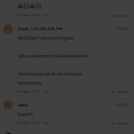
🙏🏻🙏🏻
จากตอน: LUST : One
ตอบกลับ
Guest_110.169.139.144
9 ปีที่แล้ว
พี่ฮุนใช่ไหม!!! รอปรากฎตัวอยู่นะคะ
กลับมาเถอะค่ะะะะะะะะะ พลีสสสสสสสสสส
เรื่องแซ่บแถมฮุนเฉินอีก อย่าไปไหนเลย
ยยยยยยยยยย
จากตอน: LUST : One
ตอบกลับ
Jessy
9 ปีที่แล้ว
ใครค่ะ!!!!!!
จากตอน: LUST : One
ตอบกลับ