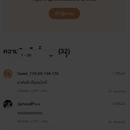
เข้าสู่ระบบ
ความคิดเห็นทั้งหมด (
32
)
Guest_172.69.134.176
7 ปีที่แล้ว
มาต่อสักทีเถอะไรท์
จากตอน: LUST : One
ตอบกลับ
:)นกบนฟ้า><
8 ปีที่แล้ว
รออออออออออ
.
จากตอน: LUST : One
ตอบกลับ