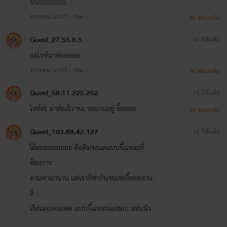
555555555
จากตอน: LUST : One
ตอบกลับ
Guest_27.55.8.5
10 ปีที่แล้ว
รอไรท์มาต่อออออ
จากตอน: LUST : One
ตอบกลับ
Guest_58.11.225.252
10 ปีที่แล้ว
All I need is one kiss, get a taste of your bliss
ไรท์ค่ะ มาต่อเร็วๆนะ รออ่านอยู่ งื้ออออ
ตอบกลับ
Guest_183.88.42.127
10 ปีที่แล้ว
โอ้ยยยยยยยยย คือคิมจงแดแบบนี้แหละที่
Stir up the magic when you and I mix
ต้องการ
ตามหามานาน แต่เราก็หากันจนเจองื้ออองาน
ดี
เริศเลอเพอเฟค แบบนี้แหละแม่ชอบ แซ่บนัว
From the bed to the floor, hotter than before