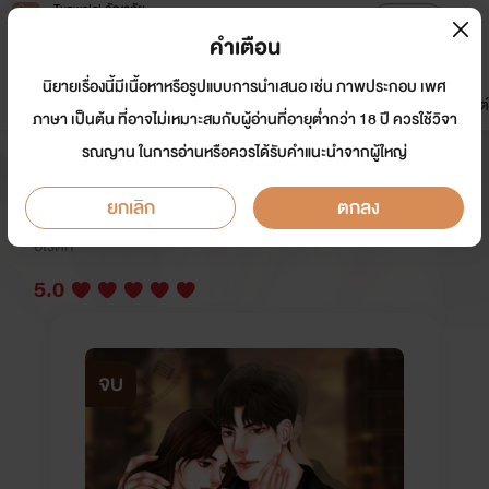
Tunwalai ธัญวลัย
เปิดแอป
เพื่อประสบการณ์ที่ดีกว่าบนมือถือ
คำเตือน
เข้าสู่ระบบ
นิยายเรื่องนี้มีเนื้อหาหรือรูปแบบการนำเสนอ เช่น ภาพประกอบ เพศ
มาใหม่
หน้าแรก
นิยาย
อีบุ๊ก
การ์ตูน
ดรีมแชท
ธัญลิสต์
ภาษา เป็นต้น ที่อาจไม่เหมาะสมกับผู้อ่านที่อายุต่ำกว่า 18 ปี ควรใช้วิจา
รณญาน ในการอ่านหรือควรได้รับคำแนะนำจากผู้ใหญ่
COME ON BABY เด็กดีในกำมือ
ยกเลิก
ตกลง
นักเขียน:
CocoaTAE
อีโรติก
5.0
จบ