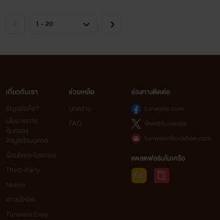
เกี่ยวกับเรา
ช่วยเหลือ
ช่องทางติดต่อ
ธัญวลัยคือ?
บทความ
tunwalai.com
นโยบายการ
FAQ
@webtunwalai
คุ้มครอง
tunwalai@ookbee.com
ข้อมูลส่วนบุคคล
เงื่อนไขและข้อตกลง
แพลตฟอร์มในเครือ
Third-Party
Notice
ดาวน์โหลด
Tunwalai Easy