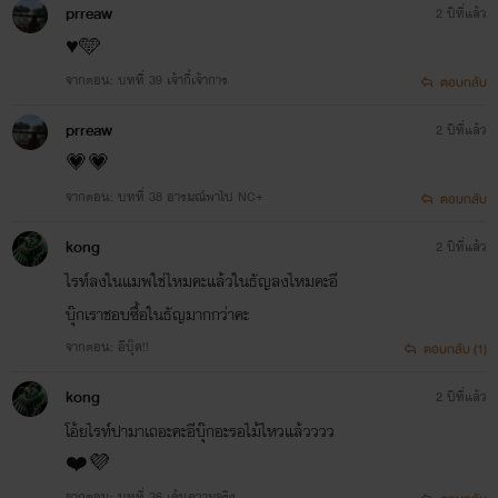
prreaw
2 ปีที่แล้ว
♥️🩵
จากตอน: บทที่ 39 เจ้ากี้เจ้าการ
ตอบกลับ
prreaw
2 ปีที่แล้ว
💗💗
จากตอน: บทที่ 38 อารมณ์พาไป NC+
ตอบกลับ
kong
2 ปีที่แล้ว
ไรท์ลงในแมพใช่ไหมคะแล้วในธัญลงไหมคะอี
บุ๊กเราชอบซื้อในธัญมากกว่าคะ
จากตอน: อีบุ๊ค!!
ตอบกลับ (1)
kong
2 ปีที่แล้ว
โอ้ยไรท์ปามาเถอะคะอีบุ๊กอะรอไม้ไหวแล้วววว
❤️💜
จากตอน: บทที่ 36 เค้นความจริง