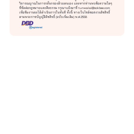
วิจารณญาณในการกลั่นกรองด้วยตนเอง และหากท่านพบข้อความใดๆ
ที่ขัดต่อกฎหมายและศีลธรรม กรุณาแจ้งมาที่
tunwalai@ookbee.com
เพื่อทีมงานจะได้ดำเนินการในทันที ทั้งนี้ ทางเว็บไซต์ขอสงวนลิขสิทธิ์
ตามพระราชบัญญัติลิขสิทธิ์ (ฉบับเพิ่มเติม) พ.ศ.2558