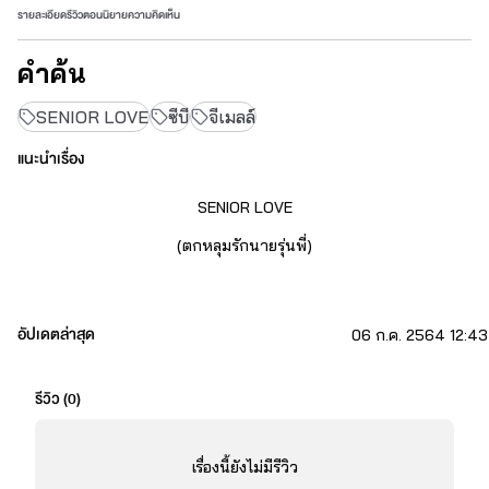
รายละเอียด
รีวิว
ตอนนิยาย
ความคิดเห็น
คำค้น
SENIOR LOVE
ซีบี
จีเมลล์
แนะนำเรื่อง
SENIOR LOVE
(ตกหลุมรักนายรุ่นพี่)
อัปเดตล่าสุด
06 ก.ค. 2564 12:43
รีวิว (
0
)
"รุ่นพี่ค่ะ คบกับหนูนะ"
เรื่องนี้ยังไม่มีรีวิว
"อย่ามายุ่งกับฉัน ออกไปให้พ้น"