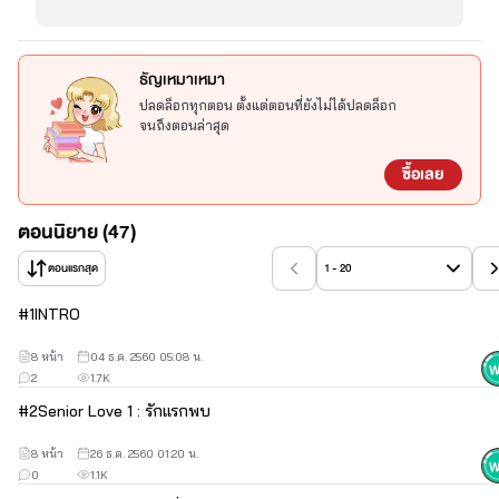
ธัญเหมาเหมา
ปลดล็อกทุกตอน ตั้งแต่ตอนที่ยังไม่ได้ปลดล็อก
จนถึงตอนล่าสุด
ซื้อเลย
"ซีบี"
ตอนนิยาย (47)
ตอนแรกสุด
1 - 20
#
1
INTRO
อายุ 21 เดือนคณะบริหารธุรกิจ
8 หน้า
04 ธ.ค. 2560 05:08 น.
2
1.7K
#
2
Senior Love 1 : รักแรกพบ
"หล่อ รวย เฟอร์เฟค และเย็นชา ทุกคนต่างพูดคำนี้เมื่อนึกถึงตัวผม ก็ใช่ซิ
ครับผมมันชอบอยู่คนเดียว ไม่ชอบสุงสิงกับใคร มีเพื่อนสนิทอยู่แค่สองคน 
8 หน้า
26 ธ.ค. 2560 01:20 น.
คือ ไอ้วิน และไอ้นัท แต่อยู่มาวันหนึ่ง ก็มีเรื่องที่ทำให้ผมปวดหัว เพราะ
0
1.1K
อะไรเหรอครับ หึ มียัยเด็กบ้าที่ใหนไม่รู้มาตาตื้อผมแถมยังบอกอีกนะ