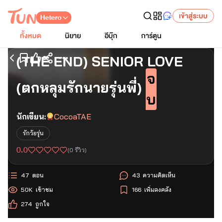
เข้าสู่ระบบ
Hetero
ทั้งหมด
นิยาย
อีบุ๊ก
การ์ตูน
(THE END) SENIOR LOVE
เริ่มอ่านตอนแรก
จ
(ตกหลุมรักนายรุ่นพี่)
บ
นักเขียน:
CocoaTAE
รักวัยรุ่น
0.0
(
0
รีวิว)
47
ตอน
43
ความคิดเห็น
50K
เข้าชม
166
เพิ่มลงคลัง
274
ถูกใจ