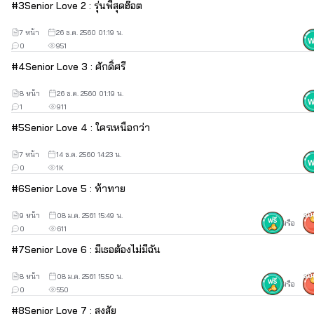
ครับ ว่าจะเอาผมเป็นแฟนให้ได้ เหอะ น่ารำคาญชะมัด"
#
3
Senior Love 2 : รุ่นพี่สุดฮ๊อต
7 หน้า
26 ธ.ค. 2560 01:19 น.
0
951
#
4
Senior Love 3 : ศักดิ์ศรี
8 หน้า
26 ธ.ค. 2560 01:19 น.
1
911
#
5
Senior Love 4 : ใครเหนือกว่า
"จีเมลล์"
7 หน้า
14 ธ.ค. 2560 14:23 น.
0
1K
#
6
Senior Love 5 : ท้าทาย
อายุ 18 ปี สาวน้อยน่ารัก
9 หน้า
08 ม.ค. 2561 15:49 น.
30
หรือ
0
611
#
7
Senior Love 6 : มีเธอต้องไม่มีฉัน
"น่ารัก น่ากอด ยิ้มเก่ง "
นี่คือคำที่ทุกคนชอบพูดกับหนูแต่กับผู้ชายที่หนูตกหลุมรักตั้งแต่แรกพบ
8 หน้า
08 ม.ค. 2561 15:50 น.
30
หรือ
อย่างรุ่นพี่เขากลับเย็นชาใส่ฉัน แถมยังไล่ฉันให้ไปไกลๆแต่มีเหรอที่คน
0
550
อย่างจีเมลล์จะยอม ตื้อเท่านั้นแหละที่จะครองโลก คริๆ"
#
8
Senior Love 7 : สงสัย