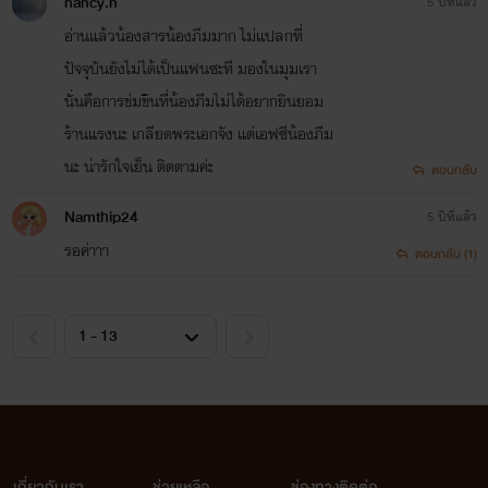
nancy.n
5 ปีที่แล้ว
อ่านแล้วน้องสารน้องภีมมาก ไม่แปลกที่
ปัจจุบันยังไม่ได้เป็นแฟนซะที มองในมุมเรา
นั่นคือการข่มขืนที่น้องภีมไม่ได้อยากยินยอม
ร้านแรงนะ เกลียดพระเอกจัง แต่เอฟซีน้องภีม
นะ น่ารักใจเย็น ติดตามค่ะ
ตอบกลับ
Namthip24
5 ปีที่แล้ว
รอค่าาา
ตอบกลับ (1)
เกี่ยวกับเรา
ช่วยเหลือ
ช่องทางติดต่อ