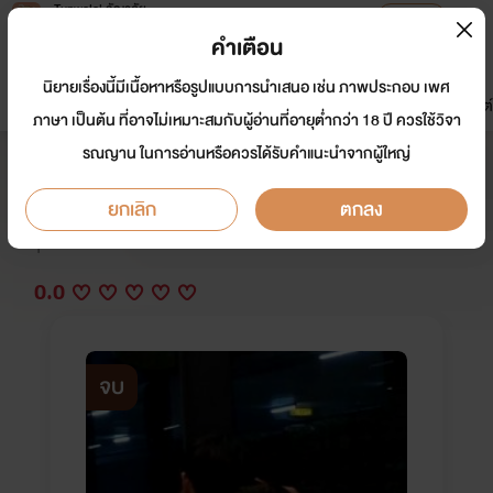
Tunwalai ธัญวลัย
เปิดแอป
เพื่อประสบการณ์ที่ดีกว่าบนมือถือ
คำเตือน
เข้าสู่ระบบ
นิยายเรื่องนี้มีเนื้อหาหรือรูปแบบการนำเสนอ เช่น ภาพประกอบ เพศ
มาใหม่
หน้าแรก
นิยาย
อีบุ๊ก
การ์ตูน
ดรีมแชท
ธัญลิสต์
ภาษา เป็นต้น ที่อาจไม่เหมาะสมกับผู้อ่านที่อายุต่ำกว่า 18 ปี ควรใช้วิจา
รณญาน ในการอ่านหรือควรได้รับคำแนะนำจากผู้ใหญ่
พี่แทนของนู๋ภีม (เสือคลั่งรัก)
ยกเลิก
ตกลง
นักเขียน:
CocoaTAE
Y
0.0
จบ