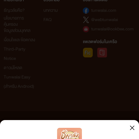
ธัญวลัยคือ?
บทความ
tunwalai.com
นโยบายการ
FAQ
@webtunwalai
คุ้มครอง
tunwalai@ookbee.com
ข้อมูลส่วนบุคคล
เงื่อนไขและข้อตกลง
แพลตฟอร์มในเครือ
Third-Party
Notice
ดาวน์โหลด
Tunwalai Easy
(สำหรับ Android)
ข้อความที่ท่านได้อ่านจากเว็บไซต์นี้เกิดจากการเขียนโดยสาธารณชนและเผยแพร่โดยอัตโนมัติ ผู้ดูแล
เว็บไซต์แห่งนี้ไม่ได้เห็นด้วยและไม่ขอรับผิดชอบต่อข้อความใดๆ ทั้งสิ้น ดังนั้นผู้อ่านทุกท่านโปรดใช้
วิจารณญาณในการกลั่นกรองด้วยตนเอง และหากท่านพบข้อความใดๆ ที่ขัดต่อกฎหมายและศีลธรรม