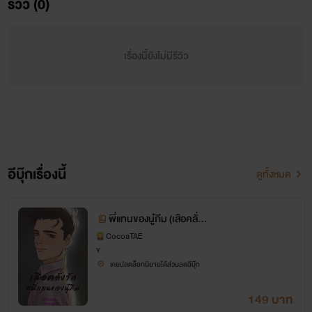
รีวิว (0)
เรื่องนี้ยังไม่มีรีวิว
อีบุ๊กเรื่องนี้
ดูทั้งหมด
พี่แทนของนู๋ภีม (เสือคลั่งรั
ก)
CocoaTAE
Y
เคยปลดล็อกนิยายได้ส่วนลดอีบุ๊ก
149 บาท