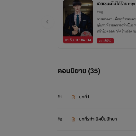
เอียเซนต์ไม่ได้ร้าย mp
frog
การแต่งงานเพื่อธุรกิจของครอ
ญ่แทนพี่ชายคนรองที่หนีไป ทว่
หน้านิ่งตลอด "คิดว่าหล่อตา
31 วัน 01 : 04 : 13
ลด 50%
ตอนนิยาย (
35
)
#1
บทที่1
#2
บทที่2กำเนิดปิ่นปักษา