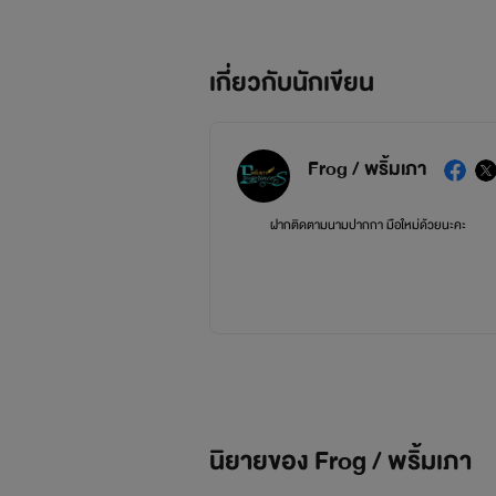
เกี่ยวกับนักเขียน
Frog / พริ้มเภา
ฝากติดตามนามปากกา มือใหม่ด้วยนะคะ
นิยายของ Frog / พริ้มเภา