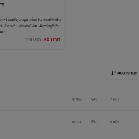
reg
บครัวโดยที่คุณหนูสามต้องรับภาระครั้งยิ่งให
าเจ้าบ่าวคือ เฮียเซนต์ไอ้มาเฟียหน้าดุที่เชิด
ยละ"
80 บาท
159 บาท
ตอนแรกสุด
355
0
7 หน้า
174
0
8 หน้า