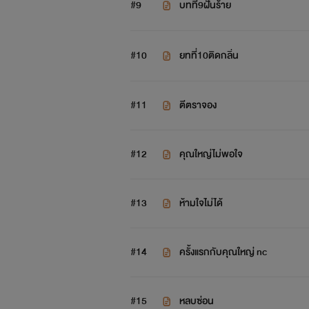
#9
บทที่9ฝันร้าย
#10
ยทที่10ติดกลิ่น
#11
ตีตราจอง
#12
คุณใหญ่ไม่พอใจ
#13
ห้ามใจไม่ได้
#14
ครั้งแรกกับคุณใหญ่ nc
#15
หลบซ่อน