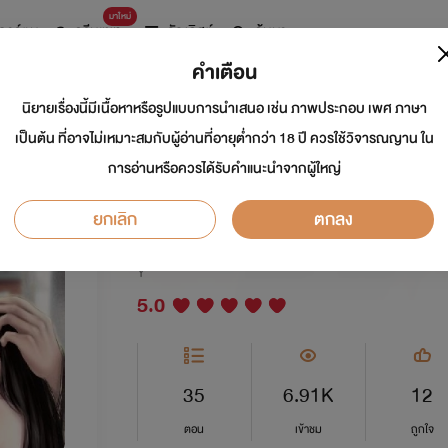
มาใหม่
การ์ตูน
ดรีมแชท
ธัญลิสต์
ค้นหา
คำเตือน
นิยายเรื่องนี้มีเนื้อหาหรือรูปแบบการนำเสนอ เช่น ภาพประกอบ เพศ ภาษา
ปิ่นปักษา[Omegerv
เป็นต้น ที่อาจไม่เหมาะสมกับผู้อ่านที่อายุต่ำกว่า 18 ปี ควรใช้วิจารณญาน ใน
การอ่านหรือควรได้รับคำแนะนำจากผู้ใหญ่
,mpreg]อ่านฟรีทยอย
ยกเลิก
ตกลง
นักเขียน:
Frog / พริ้มเภา
Y
5.0
35
6.91K
12
ตอน
เข้าชม
ถูกใจ