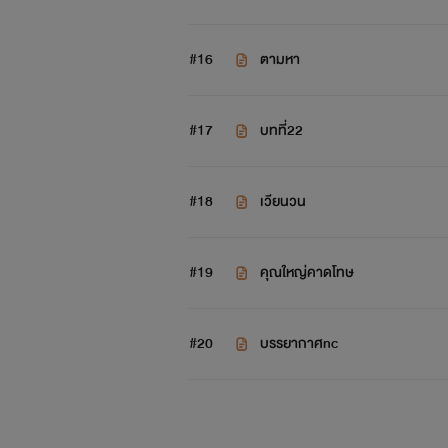
#16
ตามหา
#17
บทที่22
#18
เวียนวน
#19
คุณใหญ่คาดโทษ
#20
บรรยากาศnc