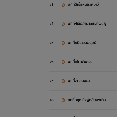
#3
บทที่3เริ่มต้นชีวิตใหม่
#4
บทที่4เชื้อสายและเผ่าพันธุ์
#5
บทที่5มีเลือดมนุษย์
#6
บทที่6โตแล้วสวย
#7
บทที่7กลิ่นมะลิ
#8
ยทที่8คุณใหญ่กลับมาแล้ว