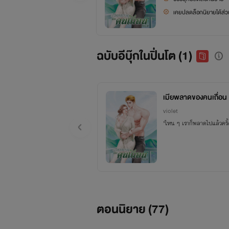
เคยปลดล็อกนิยายได้ส่วน
ฉบับอีบุ๊กในปิ่นโต (1)
เมียพลาดของคนเถื่อน
violet
"ไหน ๆ เราก็พลาดไปแล้วครั้ง
ตอนนิยาย (
77
)