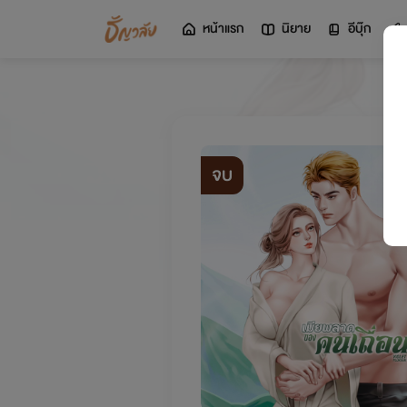
หน้าแรก
นิยาย
อีบุ๊ก
จบ