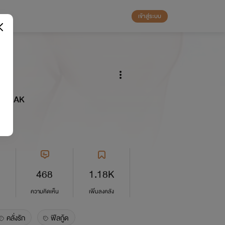
เข้าสู่ระบบ
อน
LUKHAK
468
1.18K
ความคิดเห็น
เพิ่มลงคลัง
คลั่งรัก
ฟีลกู้ด