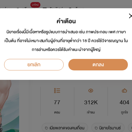
มาใหม่
การ์ตูน
ดรีมแชท
ธัญลิสต์
ค้นหา
คำเตือน
นิยายเรื่องนี้มีเนื้อหาหรือรูปแบบการนำเสนอ เช่น ภาพประกอบ เพศ ภาษา
เมียพลาดของคนเถื่
เป็นต้น ที่อาจไม่เหมาะสมกับผู้อ่านที่อายุต่ำกว่า 18 ปี ควรใช้วิจารณญาน ใน
การอ่านหรือควรได้รับคำแนะนำจากผู้ใหญ่
นักเขียน:
violet / กระดาษม่วง
นักวาด: P
ยกเลิก
ตกลง
อีโรติก
5.0
77
312K
404
ตอน
เข้าชม
ถูกใจ
เมียพลาดของคนเถื่อน
นิยายโรมานซ์