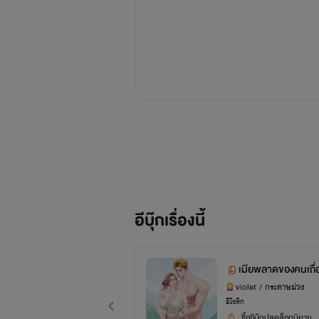
อีบุ๊กเรื่องนี้
เมียพลาดของคนเถื่
violet / กระดาษม่วง
อีโรติก
ซื้ออีบุ๊กปลดล็อกนิยาย