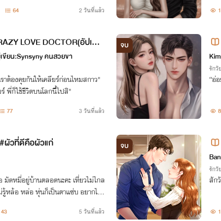
64
2 วันที่แล้ว
ิ CRAZY LOVE DOCTOR(อัปเดต
จบ
ู้เขียน:Synsyny คนสวยขา
Kim
รักวัย
ราต้องคุยกันให้เคลียร์ก่อนไหมสกาว"
์ พี่ก็ใช้ชีวิตบนโลกนีี้ไปสิ"
77
3 วันที่แล้ว
8
ผัวที่ดีคือผัวแก่
จบ
Ban
รักวัย
ร้อ มัดหมี่อยู่บ้านตลอดนะคะ เที่ยวไม่ไกล
สักว
รู้หล้อ หล่อ หุ่นก็เป็นตาแซ่บ อยากได้
43
5 วันที่แล้ว
1