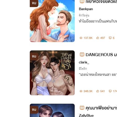
เขย่าหัวใจยัยตัวแ
จบ
Bankpan
รักวัยรุ่น
ทำไมถึงอยากเป็นแฟนกับหนูท
137.8K
497
6
DANGEROUS มาเ
จบ
claris_
อีโรติก
“เธอน่าหลงใหลจนเขา อ
348.3K
541
17
คุณมาเฟียอย่ามา
จบ
ZallyBlue