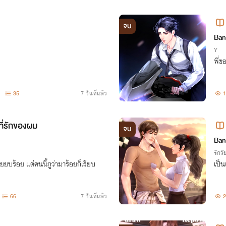
จบ
Ban
Y
พี่ข
35
7 วันที่แล้ว
1
ที่รักของผม
จบ
Ban
รักวัย
ียยบร้อย แต่คนนี้กูว่ามาร้อยก็เรียบ
เป็น
66
7 วันที่แล้ว
2