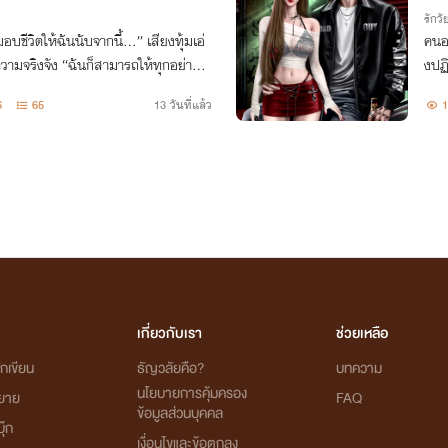
รักวัย
บชีวิตให้ฉันนับจากนี้…” เสียงทุ้มเอ่
คนอย
ความจริงจัง “ฉันก็สามารถให้ทุกอย่างกั
งปฏิ
่ะ”
รพอ
6
65
13 วันที่แล้ว
เกี่ยวกับเรา
ช่วยเหลือ
กเขียน
ธัญวลัยคือ?
บทความ
นโยบายการคุ้มครอง
ิยาย
FAQ
ข้อมูลส่วนบุคคล
ุ๊ก
เงื่อนไขและข้อตกลง