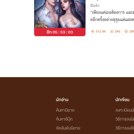
อีโรติก
“เพียงแค่เธอต้องการ และมอ
ยอีกครั้งอย่างสุขุมแต่แฝง
บเธอได้” “ฉันจะไปกับคุณค
อีก
05 : 53 : 02
312.4K
245
29
นักอ่าน
นักเขียน
ค้นหานิยาย
ลงทะเบียนนั
ค้นหาอีบุ๊ก
วิธีการลงน
จัดอันดับนิยาย
วิธีการลงอีบ