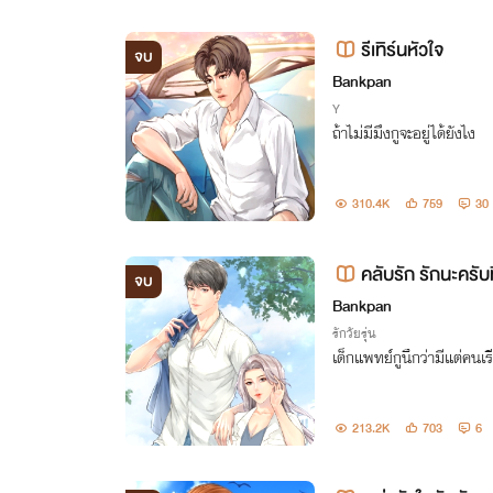
รีเทิร์นหัวใจ
จบ
Bankpan
Y
ถ้าไม่มีมึงกูจะอยู่ได้ยังไง
310.4K
759
30
คลับรัก รักนะครับ
จบ
Bankpan
รักวัยรุ่น
เด็กแพทย์กูนึกว่ามีแต่คนเร
213.2K
703
6