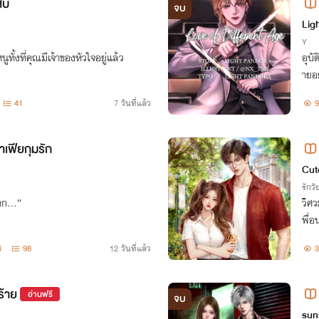
สบ
จบ
Lig
Y
ั้งที่คุณมีเจ้าของหัวใจอยู่แล้ว
อุบั
ายอย
ที่พ
41
7 วันที่แล้ว
9
ฟียกุมรัก
Cut
รักวัย
ยาก…”
วิศว
พื่อ
4
98
12 วันที่แล้ว
3
ร้าย
อ่านฟรี
จบ
sun