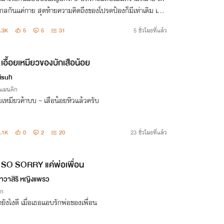
กลกันแค่กาย สุดท้ายความคิดถึงของโปรดป้องก็มีเท่าเดิม เพิ่ม
คือแพ้เสียงในหัวซ้ำๆ เวลาอยู่กับนวินดา “ให้พี่พูดตรงๆ จากใจ
.3K
5
5
31
5 ชั่วโมงที่แล้ว
่า พี่คิดถึง”
เอื้อยเหมียวของบักเสือน้อย
isuh
รแมนติก
อยเหมียวค้าบบ ~ เสือน้อยหิวแล้วครับ
.1K
0
2
20
23 ชั่วโมงที่แล้ว
SO SORRY แค่พ่อเพื่อน
าวาสิริ หญิงแพรว
ิก
ยังไงดี เมื่อเธอแอบรักพ่อของเพื่อน