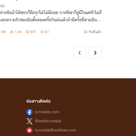
รุ่น
่างฉันถ้าได้ชอบก็คือรุกใส่ไม่มีถอย บางทีเขาก็ดูมีใจแต่ทำไมถึ
เสธความรักของฉันตั้งสองครั้งกันล่ะแล้วถ้ามีครั้งที่สามฉันคว
รึยัง #หลงใหลไซซี
1.1M
1.7K
877
61
23 วันที่แล้ว
ช่องทางติดต่อ
tunwalai.com
@webtunwalai
tunwalai@ookbee.com