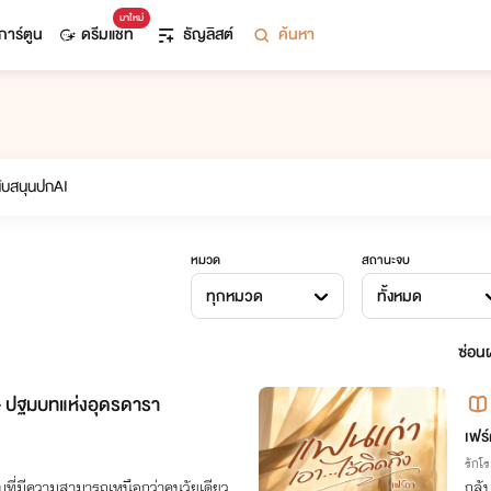
มาใหม่
การ์ตูน
ดรีมแชท
ธัญลิสต์
ค้นหา
หมวด
สถานะจบ
ทุกหมวด
ทั้งหมด
ซ่อนผ
e ปฐมบทแห่งอุดรดารา
เฟร
รักโ
บที่มีความสามารถเหนือกว่าคนวัยเดียว
กลั