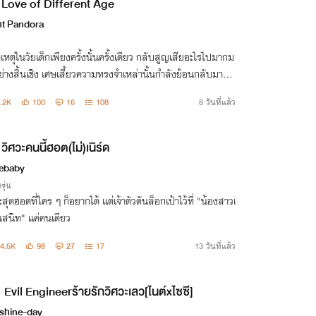
Love of Different Age
ht Pandora
ติเหตุในวัยเด็กเพียงครั้งนั้นครั้งเดียว กลับสูญเสียอะไรไปมากม
่างสิ้นเชิง เศษเสี้ยวความทรงจำเหล่านั้นกำลังย้อนกลับมาวัน
วกเขานั้นเติบโตขึ้น เพื่อปกป้องตนเองจากภยันอันตรายทั้งปวง
.2K
100
16
108
8 วันที่แล้ว
วิศวะคนนี้ฮอต(ไม่)เนิร์ด
ebaby
รุ่น
ะสุดฮอตที่ใคร ๆ ก็อยากได้ แต่เจ้าตัวดันล็อกเป้าไว้ที่ "น้องสาวเ
นสนิท" แค่คนเดียว
4.5K
98
27
17
13 วันที่แล้ว
Evil Engineerร้ายรักวิศวะเลว[ไนต์xไซซี]
shine-day