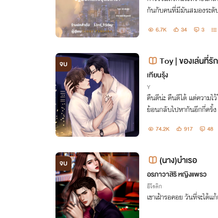
กันกับคนที่มีมันสมองระดับ
เฉพาะกิจของทั้งคู่โดยมีชี
6.7K
34
3
Toy | ของเล่นที่รัก
จบ
เทียนรุ้ง
Y
คืนดีน่ะ คืนดีได้ แต่ความไ
ย้อนกลับไปหากันอีกกี่ครั้ง
74.2K
917
48
(นาง)บำเรอ
จบ
อรภาวาสิริ หญิงแพรว
อีโรติก
เขาเฝ้ารอคอย วันที่จะได้แก