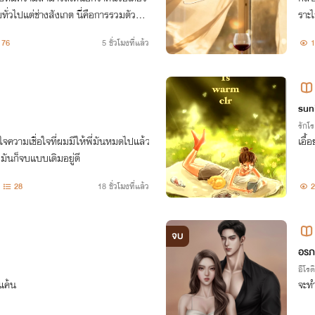
ทั่วไปแต่ช่างสังเกต นี่คือการรวมตัวกัน
ราะไ
วิตของผู้คนจำนวนมากเป็นเดิมพัน
เติม
76
5 ชั่วโมงที่แล้ว
1
ไหมน
sun
รักโ
ว้ใจความเชื่อใจที่ผมมีให้พี่มันหมดไปแล้ว
เอื้
 มันก็จบแบบเดิมอยู่ดี
28
18 ชั่วโมงที่แล้ว
2
จบ
อรภ
อีโรต
้แค้น
จะทำ