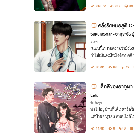
316.7K
367
89
คลั่งรักหมอสูต
ทุกวัน)
SakuraShan~ซากุระซัง/ผ
อีโรติก
"แบบนี้หมายความว่ายังไงเ
"ก็ไม่เห็นจะมีอะไรต้องเคลียร
80.0K
63
13
เด็กดีของอาภูผา #
Lali.
รักวัยรุ่น
พ่อไม่อยู่บ้านก็ได้เวลาอ้อ
แค่บ้านอาภูเอง คนอะไรก็ไม่
อยากได้!! #ผัวที่ดีคือผัวแก่
14.8K
8
8