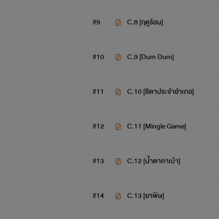
#9
C.8 [ฤดูร้อน]
#10
C.9 [Dum Dum]
#11
C.10 [ธิดาประจำอำเภอ]
#12
C.11 [Mingle Game]
#13
C.12 [น้ำตาคาเบ้า]
#14
C.13 [ยาพิษ]