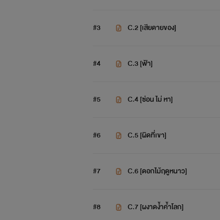
#3
C.2 [เสียดายของ]
#4
C.3 [ฟ้า]
#5
C.4 [ซ่อน ไม่ หา]
#6
C.5 [ผิดที่เขา]
#7
C.6 [ดอกไม้ฤดูหนาว]
#8
C.7 [ผงาดง้ำค้ำโลก]