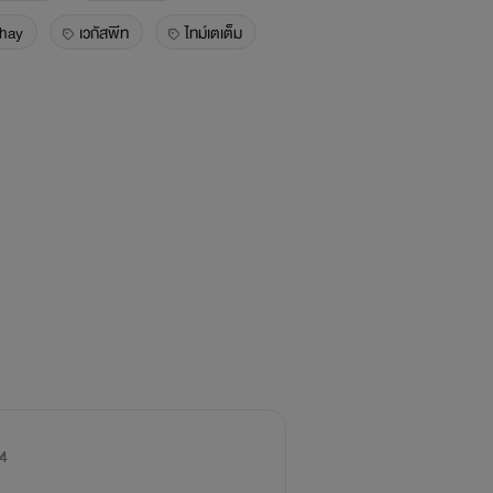
hay
เวกัสพีท
ไทม์เตเต็ม
4