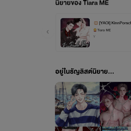
นิยายของ Tiara ME
[YAOI] KinnPorsch
รรัก
Tiara ME
Y
อยู่ในธัญลิสต์นิยาย...