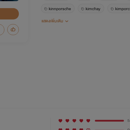
kinnporsche
kimchay
kimporc
แสดงเพิ่มเติม
vegaspete
timetaytem
5
0