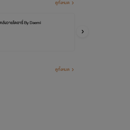
ดูทั้งหมด
คลังวายไดอารี่ By Daemi
[Y
เมื
Tiar
Y
ดูทั้งหมด