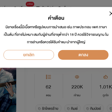
มาใหม่
การ์ตูน
ดรีมแชท
ธัญลิสต์
ค้นหา
คำเตือน
นิยายเรื่องนี้มีเนื้อหาหรือรูปแบบการนำเสนอ เช่น ภาพประกอบ เพศ ภาษา
KimChay : รักโคตรร
เป็นต้น ที่อาจไม่เหมาะสมกับผู้อ่านที่อายุต่ำกว่า 18 ปี ควรใช้วิจารณญาน ใน
การอ่านหรือควรได้รับคำแนะนำจากผู้ใหญ่
นักเขียน:
Tiara ME
ยกเลิก
ตกลง
Y
5.0
62
220K
1.01K
ตอน
เข้าชม
ถูกใจ
รักโคตรร้าย
คิมเช่
คิมปอเช่