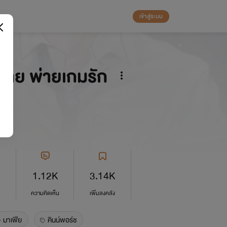
เข้าสู่ระบบ
้าย พ่ายเกมรัก
1.12K
3.14K
ความคิดเห็น
เพิ่มลงคลัง
มาเฟีย
คินน์พอร์ช