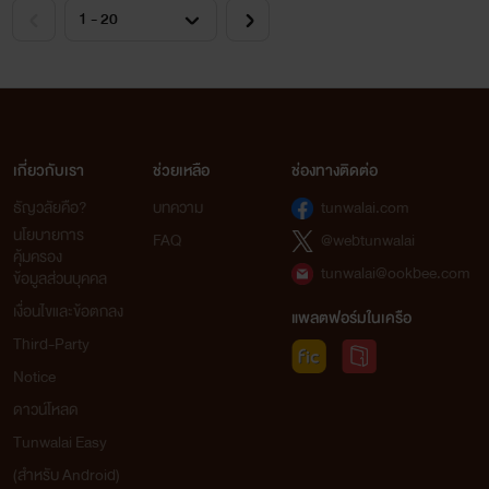
เกี่ยวกับเรา
ช่วยเหลือ
ช่องทางติดต่อ
ธัญวลัยคือ?
บทความ
tunwalai.com
นโยบายการ
FAQ
@webtunwalai
คุ้มครอง
tunwalai@ookbee.com
ข้อมูลส่วนบุคคล
เงื่อนไขและข้อตกลง
แพลตฟอร์มในเครือ
Third-Party
Notice
ดาวน์โหลด
Tunwalai Easy
(สำหรับ Android)