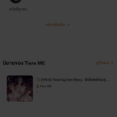
สวัสดีทุกคน
แสดงเพิ่มเติม
นิยายของ Tiara ME
ดูทั้งหมด
[YAOI] TimeTayTem Story : รักโคตรร้าย สุดท้
ายไม่รัก
Tiara ME
Y