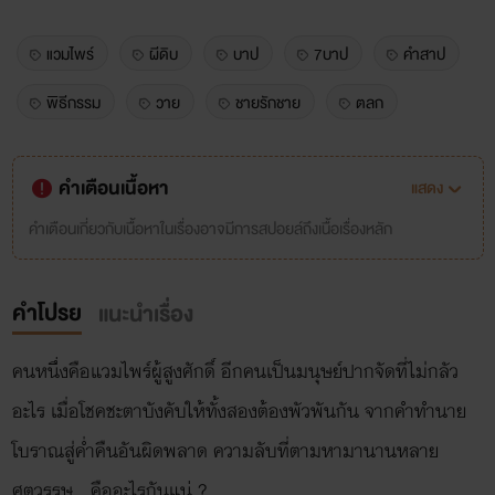
แวมไพร์
ผีดิบ
บาป
7บาป
คำสาป
พิธีกรรม
วาย
ชายรักชาย
ตลก
คำเตือนเนื้อหา
แสดง
คำเตือนเกี่ยวกับเนื้อหาในเรื่องอาจมีการสปอยล์ถึงเนื้อเรื่องหลัก
คำโปรย
แนะนำเรื่อง
คนหนึ่งคือแวมไพร์ผู้สูงศักดิ์ อีกคนเป็นมนุษย์ปากจัดที่ไม่กลัว
อะไร เมื่อโชคชะตาบังคับให้ทั้งสองต้องพัวพันกัน จากคำทำนาย
โบราณสู่ค่ำคืนอันผิดพลาด ความลับที่ตามหามานานหลาย