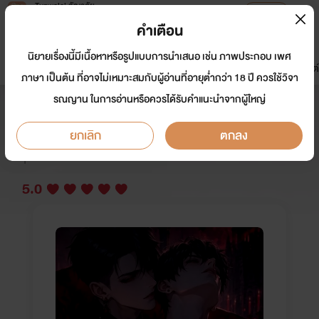
Tunwalai ธัญวลัย
เปิดแอป
เพื่อประสบการณ์ที่ดีกว่าบนมือถือ
คำเตือน
เข้าสู่ระบบ
นิยายเรื่องนี้มีเนื้อหาหรือรูปแบบการนำเสนอ เช่น ภาพประกอบ เพศ
มาใหม่
หน้าแรก
นิยาย
อีบุ๊ก
การ์ตูน
ดรีมแชท
ธัญลิสต์
ภาษา เป็นต้น ที่อาจไม่เหมาะสมกับผู้อ่านที่อายุต่ำกว่า 18 ปี ควรใช้วิจา
รณญาน ในการอ่านหรือควรได้รับคำแนะนำจากผู้ใหญ่
Vamps : 7 ตราบาป คำสาปแวมไพร์
ยกเลิก
ตกลง
นักเขียน:
Tiara ME
Y
5.0