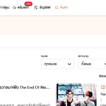
มาใหม่
การ์ตูน
ดรีมแชท
ธัญลิสต์
ค้นหา
หมวด
สถานะจบ
ทุกหมวด
ทั้งหมด
ซ่อนผ
รวาลมาเฟีย The End Of Mafi
Tia
Y
ึงปลายทาง...ทุกความสัมพันธ์ที่เคยเร่า
บทด