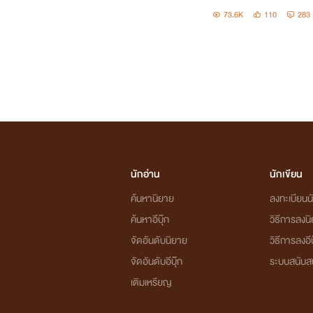
73.6K
110
283
นักอ่าน
นักเขียน
ค้นหานิยาย
ลงทะเบียนนั
ค้นหาอีบุ๊ก
วิธีการลงน
จัดอันดับนิยาย
วิธีการลงอีบ
จัดอันดับอีบุ๊ก
ระบบสนับส
เติมเหรียญ