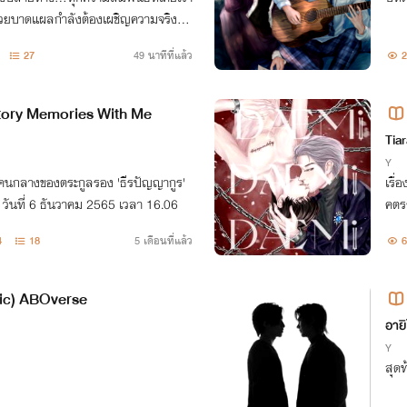
วยบาดแผลกำลังต้องเผชิญความจริงที่ว่
้องกันและอำนาจไม่ใช่คำตอบสุดท้าย
27
49 นาทีที่แล้ว
2
tory Memories With Me
Tia
Y
ายคนกลางของตระกูลรอง 'ธีรปัญญากูร'
เรื่
ด้ วันที่ 6 ธันวาคม 2565 เวลา 16.06
คตรร
เป็น
4
18
5 เดือนที่แล้ว
6
ic) ABOverse
อายิ
Y
สุดท