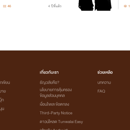
46
4 ปีที่แล้ว
1
เกี่ยวกับเรา
ช่วยเหลือ
กเขียน
ธัญวลัยคือ?
บทความ
นโยบายการคุ้มครอง
ิยาย
FAQ
ข้อมูลส่วนบุคคล
ุ๊ก
เงื่อนไขและข้อตกลง
นุน
Third-Party Notice
ดาวน์โหลด Tunwalai Easy