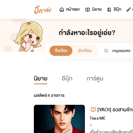
หน้าแรก
นิยาย
อีบุ๊ก
กำลังหาอะไรอยู่เอ่ย?
ชื่อเรื่อง
นักเขียน
นิยาย
อีบุ๊ก
การ์ตูน
ผลลัพธ์
6
รายการ
[YAOI] อวสานจัก
a
Tiara ME
Y
เมื่ออำนาจมาเฟียเดินทางถ