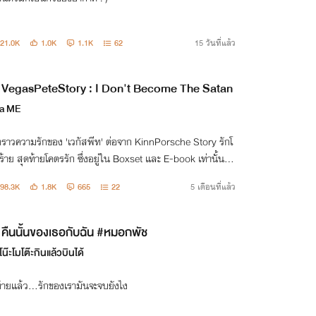
21.0K
1.0K
1.1K
62
15 วันที่แล้ว
VegasPeteStory : I Don't Become The Satan
ra ME
องราวความรักของ 'เวกัสพีท' ต่อจาก KinnPorsche Story รักโ
้าย สุดท้ายโคตรรัก ซึ่งอยู่ใน Boxset และ E-book เท่านั้น จะ
ยังไง มาลุ้นกัน...
98.3K
1.8K
665
22
5 เดือนที่แล้ว
คืนนั้นของเธอกับฉัน #หมอกพัช
โน๊ะโมโต๊ะกินแล้วบินได้
้ายแล้ว...รักของเรามันจะจบยังไง