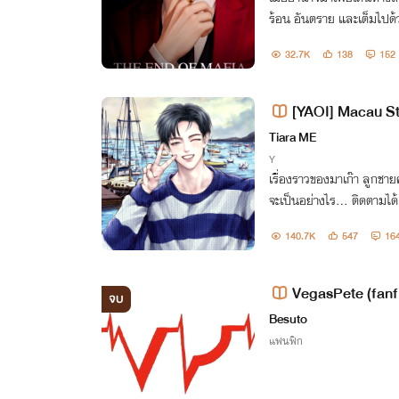
ร้อน อันตราย และเต็มไปด้
า... ความรักไม่ใช่เกราะป
32.7K
138
152
[YAOI] Macau S
Tiara ME
Y
เรื่องราวของมาเก๊า ลูกช
จะเป็นอย่างไร... ติดตามไ
140.7K
547
16
VegasPete (fanf
จบ
Besuto
แฟนฟิก