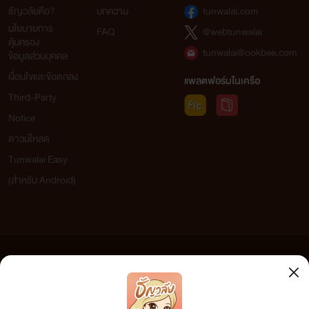
ธัญวลัยคือ?
บทความ
tunwalai.com
นโยบายการ
FAQ
@webtunwalai
คุ้มครอง
tunwalai@ookbee.com
ข้อมูลส่วนบุคคล
เงื่อนไขและข้อตกลง
แพลตฟอร์มในเครือ
Third-Party
Notice
ดาวน์โหลด
Tunwalai Easy
(สำหรับ Android)
ข้อความที่ท่านได้อ่านจากเว็บไซต์นี้เกิดจากการเขียนโดยสาธารณชนและเผยแพร่โดยอัตโนมัติ ผู้ดูแล
เว็บไซต์แห่งนี้ไม่ได้เห็นด้วยและไม่ขอรับผิดชอบต่อข้อความใดๆ ทั้งสิ้น ดังนั้นผู้อ่านทุกท่านโปรดใช้
วิจารณญาณในการกลั่นกรองด้วยตนเอง และหากท่านพบข้อความใดๆ ที่ขัดต่อกฎหมายและศีลธรรม
กรุณาแจ้งมาที่ tunwalai@ookbee.com เพื่อทีมงานจะได้ดำเนินการในทันที ทั้งนี้ ทางเว็บไซต์ขอสงวน