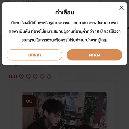
Tunwalai ธัญวลัย
เปิดแอป
เพื่อประสบการณ์ที่ดีกว่าบนมือถือ
คำเตือน
เข้าสู่ระบบ
นิยายเรื่องนี้มีเนื้อหาหรือรูปแบบการนำเสนอ เช่น ภาพประกอบ เพศ
มาใหม่
หน้าแรก
นิยาย
อีบุ๊ก
การ์ตูน
ดรีมแชท
ธัญลิสต์
ภาษา เป็นต้น ที่อาจไม่เหมาะสมกับผู้อ่านที่อายุต่ำกว่า 18 ปี ควรใช้วิจา
รณญาน ในการอ่านหรือควรได้รับคำแนะนำจากผู้ใหญ่
คนเถื่อน Nc20+ [ ปริ๊นxพายอาร์ ]
ยกเลิก
ตกลง
นักเขียน:
ผลส้มริมทาง
อีโรติก
0.0
จบ