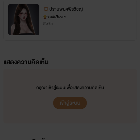
ปราบพยศพีรวิชญ์
ผลส้มริมทาง
อีโรติก
ขอบคุณที่ติดตามผลงานของเรานะงับ นิยายทุกเรื่องสร้างขึ้นมาจากจินตนาการและความมโน
ของไรท์และเอาเรื่องจริงบางส่วนมาเขียนด้วยนะงับ
คำเตือน!!!
แสดงความคิดเห็น
ไม่อนุญาตให้คัดลอกหรือดัดแปลงเนื้อหาผลงานไปเป็นของตนเอง หากพบเห็นจะดำเนินคดีทันที!!!
#นักเขียนมือใหม่
กรุณาเข้าสู่ระบบเพื่อแสดงความคิดเห็น
* โปรดใช้วิจารณญาณในการอ่าน
* งดดราม่าด้วยนะงับ
เข้าสู่ระบบ
* หากผิดพลาดตรงไหนก็ขออภัยมา ณ ที่นี้ด้วยงับ
*อยากแนะนำสามารถแฟนบอร์ดมาได้นะงับน้อมรับทุกความคิดเห็นอาจจะไม่ถูกใจใครหรืออิง
หลักการที่ผิด สามารถแจ้งได้งับ ไรท์จะนำมาปรับปรุงตัวเองและสร้างนิยายให้มีคุณภาพมากขึ้น
👉กดไลค์เป็นกำลังใจให้ไรท์ด้วยนะงับ 👈🤟