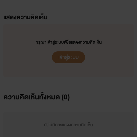
คำเตือน!!!
แสดงความคิดเห็น
ไม่อนุญาตให้คัดลอกหรือดัดแปลงเนื้อหาผลงานไปเป็นของตนเอง หากพบเห็นจะดำเนินคดีทันที!!!
#นักเขียนมือใหม่
กรุณาเข้าสู่ระบบเพื่อแสดงความคิดเห็น
* โปรดใช้วิจารณญาณในการอ่าน
* งดดราม่าด้วยนะงับ
เข้าสู่ระบบ
* หากผิดพลาดตรงไหนก็ขออภัยมา ณ ที่นี้ด้วยงับ
*อยากแนะนำสามารถแฟนบอร์ดมาได้นะงับน้อมรับทุกความคิดเห็นอาจจะไม่ถูกใจใครหรืออิง
หลักการที่ผิด สามารถแจ้งได้งับ ไรท์จะนำมาปรับปรุงตัวเองและสร้างนิยายให้มีคุณภาพมากขึ้น
👉กดไลค์เป็นกำลังใจให้ไรท์ด้วยนะงับ 👈🤟
ความคิดเห็นทั้งหมด (
0
)
ยังไม่มีการแสดงความคิดเห็น