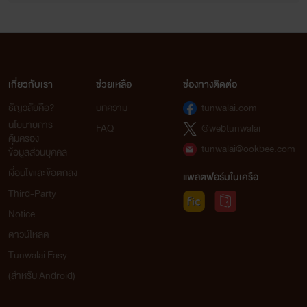
เกี่ยวกับเรา
ช่วยเหลือ
ช่องทางติดต่อ
ธัญวลัยคือ?
บทความ
tunwalai.com
นโยบายการ
FAQ
@webtunwalai
คุ้มครอง
tunwalai@ookbee.com
ข้อมูลส่วนบุคคล
เงื่อนไขและข้อตกลง
แพลตฟอร์มในเครือ
Third-Party
Notice
ดาวน์โหลด
Tunwalai Easy
(สำหรับ Android)