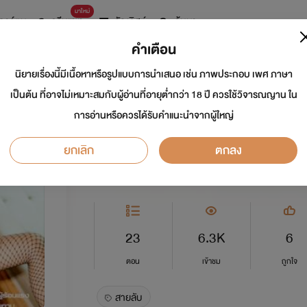
มาใหม่
การ์ตูน
ดรีมแชท
ธัญลิสต์
ค้นหา
คำเตือน
นิยายเรื่องนี้มีเนื้อหาหรือรูปแบบการนำเสนอ เช่น ภาพประกอบ เพศ ภาษา
จิ้งจอกสาวล่าทรชน
เป็นต้น ที่อาจไม่เหมาะสมกับผู้อ่านที่อายุต่ำกว่า 18 ปี ควรใช้วิจารณญาน ใน
การอ่านหรือควรได้รับคำแนะนำจากผู้ใหญ่
นักเขียน:
ชะนีไทย
ยกเลิก
ตกลง
อีโรติก
0.0
23
6.3K
6
ตอน
เข้าชม
ถูกใจ
สายลับ