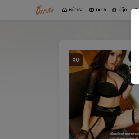
หน้าแรก
นิยาย
อีบุ๊ก
จบ