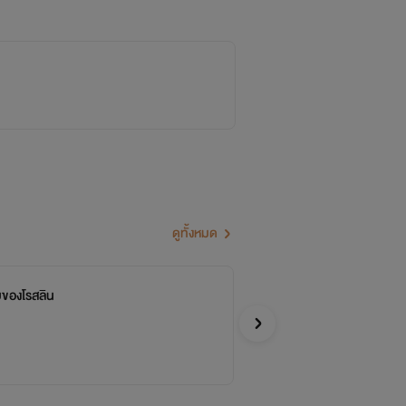
ดูทั้งหมด
ของโรสลิน
รส
จบ
ชะนี
อีโรติก