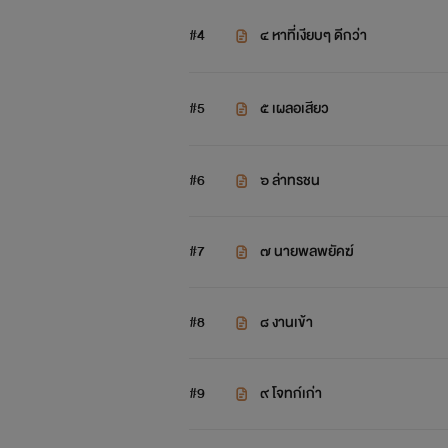
#4
๔ หาที่เงียบๆ ดีกว่า
#5
๕ เผลอเสียว
#6
๖ ล่าทรชน
#7
๗ นายพลพยัคฆ์
#8
๘ งานเข้า
#9
๙ โจทก์เก่า