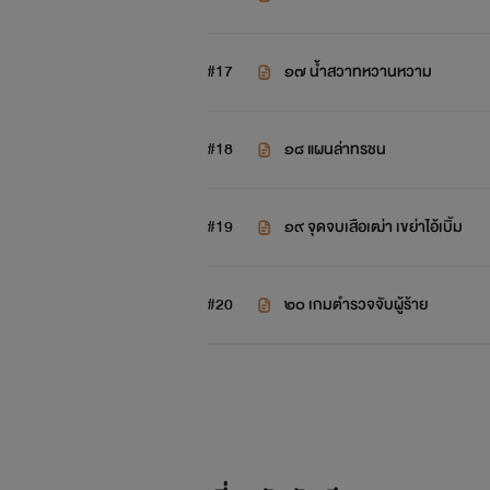
#17
๑๗ น้ำสวาทหวานหวาม
#18
๑๘ แผนล่าทรชน
#19
๑๙ จุดจบเสือเฒ่า เขย่าไอ้เบิ้ม
#20
๒๐ เกมตำรวจจับผู้ร้าย