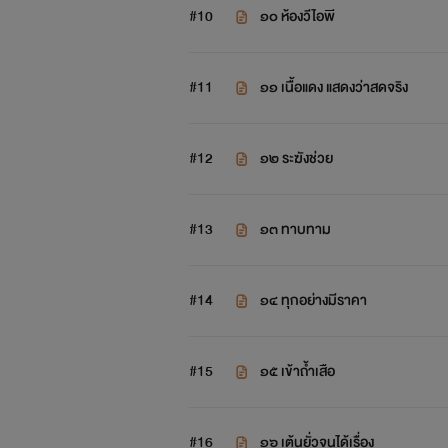
#10
๑๐ ห้องวีไอพี
#11
๑๑ เนื้อแดง แสดงว่าสดจริง
#12
๑๒ ระฆังช่วย
#13
๑๓ ทาบทาม
#14
๑๔ ทุกอย่างมีราคา
#15
๑๕ เข้าถ้ำเสือ
#16
๑๖ เต้นยั่วจนได้เรื่อง