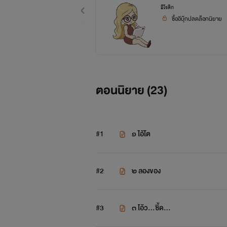
อีโรติก
ซื้ออีบุ๊กปลดล็อกนิยาย
ตอนนิยาย (
23
)
#1
๑ ไอ้โต
#2
๒ ลองของ
#3
๓ โอ้ว...ซี้ด...