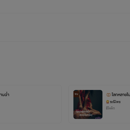
านฉ่ำ
โลกหลายใบ
จบ
ชะนีไทย
อีโรติก