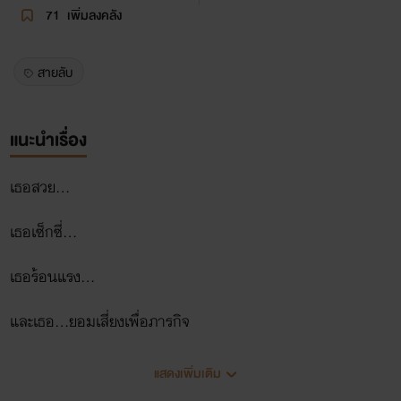
71
เพิ่มลงคลัง
สายลับ
แนะนำเรื่อง
เธอสวย...
เธอเซ็กซี่...
เธอร้อนแรง...
และเธอ...ยอมเสี่ยงเพื่อภารกิจ
สายลับสาวอย่างอลิตาจึงยอมบุกขึ้นเกาะฉลาม เพื่อหาหลักฐาน
แสดงเพิ่มเติม
มามัดตัวพัศดีจอมเจ้าเล่ห์ให้อยู่หมัด โดยหารู้ไม่ว่า เธอกำลังเล่น