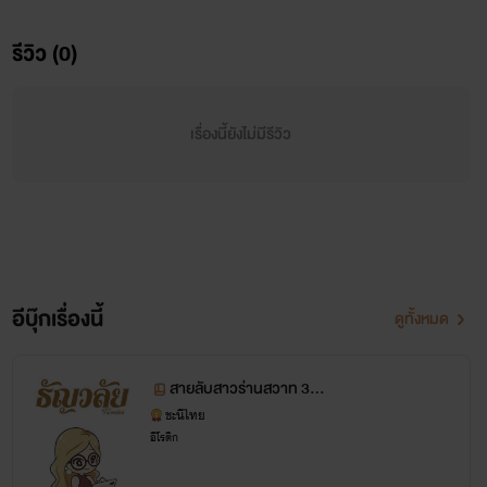
กับไฟ เพราะศัตรูเก่าของทีมกำลังคอยให้เธอมาติดบ่วงสวาทของ
รีวิว (0)
เขาอยู่
เรื่องนี้ยังไม่มีรีวิว
อีบุ๊กเรื่องนี้
ดูทั้งหมด
สายลับสาวร่านสวาท 3 เก
าะสวาทหาดนรก
ชะนีไทย
อีโรติก