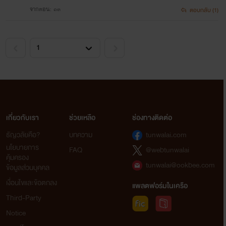
จากตอน: ๑๓
ตอบกลับ (1)
เกี่ยวกับเรา
ช่วยเหลือ
ช่องทางติดต่อ
ธัญวลัยคือ?
บทความ
tunwalai.com
นโยบายการ
FAQ
@webtunwalai
คุ้มครอง
tunwalai@ookbee.com
ข้อมูลส่วนบุคคล
เงื่อนไขและข้อตกลง
แพลตฟอร์มในเครือ
Third-Party
Notice