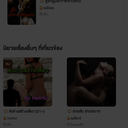
ชู้รักผู้ประกาศข่าวสาว
จบ
ชะนีไทย
อีโรติก
นิยายเรื่องอื่นๆ ที่เกี่ยวข้อง
จบ
สิงร่างสร้างเสียว (21+)
สายลับ สายสวาท
HatHU
มะลิลาร์
อีโรติก
รักโรแมนติก