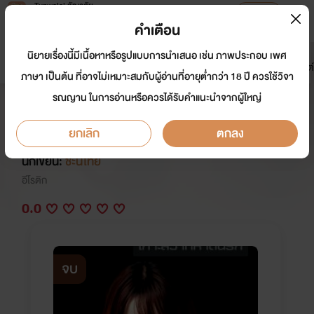
Tunwalai ธัญวลัย
เปิดแอป
เพื่อประสบการณ์ที่ดีกว่าบนมือถือ
คำเตือน
เข้าสู่ระบบ
นิยายเรื่องนี้มีเนื้อหาหรือรูปแบบการนำเสนอ เช่น ภาพประกอบ เพศ
มาใหม่
หน้าแรก
นิยาย
อีบุ๊ก
การ์ตูน
ดรีมแชท
ธัญลิสต์
ภาษา เป็นต้น ที่อาจไม่เหมาะสมกับผู้อ่านที่อายุต่ำกว่า 18 ปี ควรใช้วิจา
รณญาน ในการอ่านหรือควรได้รับคำแนะนำจากผู้ใหญ่
สายลับสาวร่านสวาท 3 เกาะสวาท
หาดนรก
ยกเลิก
ตกลง
นักเขียน:
ชะนีไทย
อีโรติก
0.0
จบ