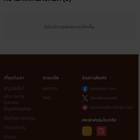
ยังไม่มีการแสดงความคิดเห็น
เกี่ยวกับเรา
ช่วยเหลือ
ช่องทางติดต่อ
ธัญวลัยคือ?
บทความ
tunwalai.com
นโยบายการ
FAQ
@webtunwalai
คุ้มครอง
tunwalai@ookbee.com
ข้อมูลส่วนบุคคล
เงื่อนไขและข้อตกลง
แพลตฟอร์มในเครือ
Third-Party
Notice