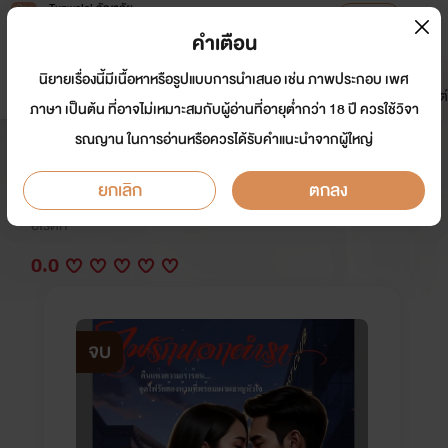
Tunwalai ธัญวลัย
เปิดแอป
เพื่อประสบการณ์ที่ดีกว่าบนมือถือ
คำเตือน
เข้าสู่ระบบ
นิยายเรื่องนี้มีเนื้อหาหรือรูปแบบการนำเสนอ เช่น ภาพประกอบ เพศ
มาใหม่
หน้าแรก
นิยาย
อีบุ๊ก
การ์ตูน
ดรีมแชท
ธัญลิสต์
ภาษา เป็นต้น ที่อาจไม่เหมาะสมกับผู้อ่านที่อายุต่ำกว่า 18 ปี ควรใช้วิจา
รณญาน ในการอ่านหรือควรได้รับคำแนะนำจากผู้ใหญ่
ไฟรักนอกตำรา
ยกเลิก
ตกลง
นักเขียน:
ชะนีไทย
อีโรติก
0.0
จบ