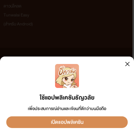
ดาวน์โหลด
Tunwalai Easy
(สำหรับ Android)
ข้อความที่ท่านได้อ่านจากเว็บไซต์นี้เกิดจากการเขียนโดยสาธารณชนและเผยแพร่โดยอัตโนมัติ ผู้ดูแล
เว็บไซต์แห่งนี้ไม่ได้เห็นด้วยและไม่ขอรับผิดชอบต่อข้อความใดๆ ทั้งสิ้น ดังนั้นผู้อ่านทุกท่านโปรดใช้
วิจารณญาณในการกลั่นกรองด้วยตนเอง และหากท่านพบข้อความใดๆ ที่ขัดต่อกฎหมายและศีลธรรม
กรุณาแจ้งมาที่ tunwalai@ookbee.com เพื่อทีมงานจะได้ดำเนินการในทันที ทั้งนี้ ทางเว็บไซต์ขอสงวน
ลิขสิทธิ์ตามพระราชบัญญัติลิขสิทธิ์ (ฉบับเพิ่มเติม) พ.ศ.2558
ใช้แอปพลิเคชันธัญวลัย
เพื่อประสบการณ์อ่านและเขียนที่ดีกว่าบนมือถือ
เปิดแอปพลิเคชัน