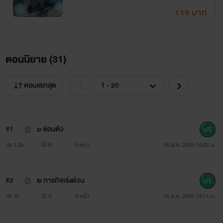
ยังส่งต่อให้นายพลพลกฤต ที่เบื้องหน้าเป็นคนดี แต่เบื้องหลังคือ
119 บาท
พ่อค้ามนุษย์และยาเสพติด
เหล่าสายลับกลุ่มกุหลาบขาวจึงต้องหาทางช่วยพลอยนภัสร์กลับ
ตอนนิยาย (
31
)
มาให้ได้
ตอนแรกสุด
นิยายเรื่องนี้เป็นเพียงจินตนาการของผู้แต่ง
#1
๑ ซ่อนตัว
ตัวละคร สถานที่ ที่ปรากฏเป็นเพียงการสมมติ
1.2k
0
5 หน้า
15 ส.ค. 2563 14:02 น.
ไม่ได้มีอยู่จริง
#2
๒ ภารกิจเร่งด่วน
บางช่วงบางตอนอาจมีคำไม่สุภาพ
1k
0
6 หน้า
15 ส.ค. 2563 14:11 น.
และตัวละครอาจมีความร้อนแรงมาก