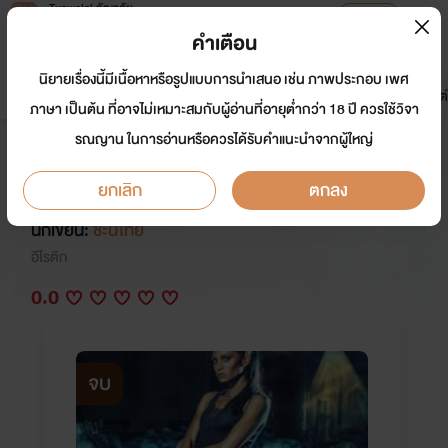
Tunwalai ธัญวลัย
เปิดแอป
เพื่อประสบการณ์ที่ดีกว่าบนมือถือ
คำเตือน
เข้าสู่ระบบ
นิยายเรื่องนี้มีเนื้อหาหรือรูปแบบการนำเสนอ เช่น ภาพประกอบ เพศ
มาใหม่
หน้าแรก
นิยาย
อีบุ๊ก
การ์ตูน
ดรีมแชท
ธัญลิสต์
ภาษา เป็นต้น ที่อาจไม่เหมาะสมกับผู้อ่านที่อายุต่ำกว่า 18 ปี ควรใช้วิจา
รณญาน ในการอ่านหรือควรได้รับคำแนะนำจากผู้ใหญ่
สายลับสาวร่านสวาท 4 หักเหลี่ยม
เฒ่าหื่นกาม
ยกเลิก
ตกลง
นักเขียน:
ชะนีไทย
อีโรติก
0.0
จบ