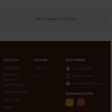
ยังไม่มีการแสดงความคิดเห็น
เกี่ยวกับเรา
ช่วยเหลือ
ช่องทางติดต่อ
ธัญวลัยคือ?
บทความ
tunwalai.com
นโยบายการ
FAQ
@webtunwalai
คุ้มครอง
tunwalai@ookbee.com
ข้อมูลส่วนบุคคล
เงื่อนไขและข้อตกลง
แพลตฟอร์มในเครือ
Third-Party
Notice