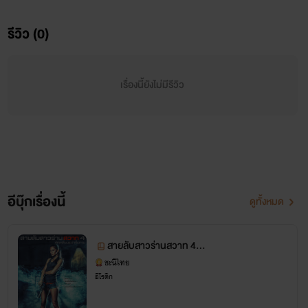
รีวิว (0)
เรื่องนี้ยังไม่มีรีวิว
เธอสวย...
เธอเซ็กซี่...
อีบุ๊กเรื่องนี้
ดูทั้งหมด
เธอร้อนแรง...
สายลับสาวร่านสวาท 4 หั
และเธอ...ยอมเสี่ยงเพื่อภารกิจ
กเหลี่ยมเฒ่าหื่นกาม
ชะนีไทย
อีโรติก
เมื่อสายลับสาวอย่างพลอยนภัสร์ถูกเส็งจับตัวไปบำเรอกาม แถม