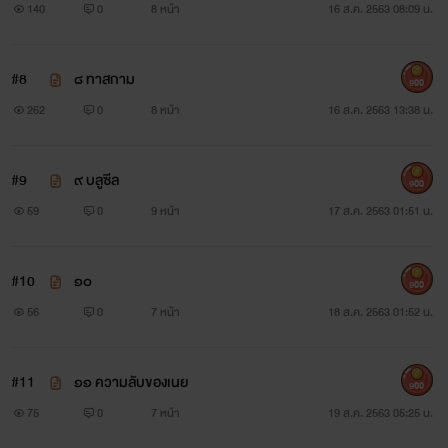
140
0
8 หน้า
16 ส.ค. 2563 08:09 น.
การทำความชั่วนั้น ก็ย่อมต้องมีอาวุธสำคัญคอยช่วยเหลือด้วยอีก
แรง ซึ่งอาวุธที่ว่านี้รู้จักกันทั่วไปในนามของ...กฎหมาย
#8
๘ ทาสกาม
900
262
0
8 หน้า
16 ส.ค. 2563 13:38 น.
แต่บางครั้ง กฎหมาย ที่ถูกสร้างขึ้นมาจากน้ำมือของคนดี ก็ไม่
อาจทำอะไรคนเลวได้เสมอไป
#9
๙ บลูซีล
900
ฉะนั้นขบวนการหนามยอกเอาหนามบ่งจึงเกิดขึ้น และหนามที่ดู
59
0
9 หน้า
17 ส.ค. 2563 01:51 น.
จะอันตรายที่สุดก็คงไม่พ้น หนามของเหล่า... ‘กุหลาบขาว’
#10
๑๐
900
องค์กรลับที่ถูกจัดตั้งขึ้นสำหรับทำงานผิดกฎหมายให้กับรัฐบาล
56
0
7 หน้า
18 ส.ค. 2563 01:52 น.
เพื่อขจัดคนพาลที่กฎหมายยังเอื้อมมือไปไม่ถึง
#11
๑๑ ความลับของเนย
900
75
0
7 หน้า
19 ส.ค. 2563 05:25 น.