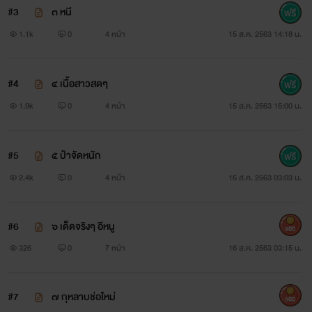
#3
๓ หนี
โดยเฉพาะนางเอกของเรื่อง
1.1k
0
4 หน้า
15 ส.ค. 2563 14:18 น.
จึงเป็นนิยายรักที่เหมาะสำหรับผู้ใหญ่เท่านั้น
#4
๔ เนื้อสาวสดๆ
1.9k
0
4 หน้า
15 ส.ค. 2563 15:00 น.
#5
๕ ป๋าจัดหนัก
เปิดแฟ้มคดีลับ
2.4k
0
4 หน้า
16 ส.ค. 2563 03:03 น.
บนโลกซึ่งเต็มไปด้วยมนุษย์ถึงเจ็ดพันห้าร้อยล้านคนใบนี้ ย่อมมี
ทั้งที่เป็นคนดีและคนเลวปะปนกันไป เพราะฉะนั้นจึงต้องมีหน่วย
#6
๖ เด็ดจริงๆ อีหนู
900
งานสำหรับควบคุมและปราบปรามคนเลวไม่ให้สามารถสร้าง
326
0
7 หน้า
16 ส.ค. 2563 03:15 น.
ความเดือดร้อนให้กับคนดีได้
#7
๗ กุหลาบช่อใหม่
900
การจะควบคุมและปราบปรามคนเลวที่สามารถใช้ทุกวิถีทางใน