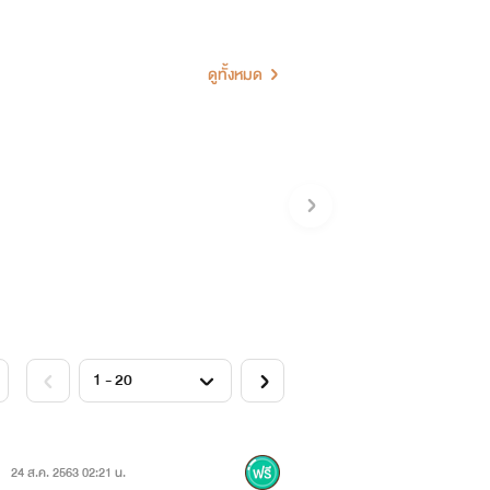
ลงไปแบบนี้
ดูทั้งหมด
ารมาสยบแทบเท้าของเธอให้ได้
งสาวให้ได้"
ุฎราชกุมารคนนี้ให้ได้ที่ทำให้น้อง
24 ส.ค. 2563 02:21 น.