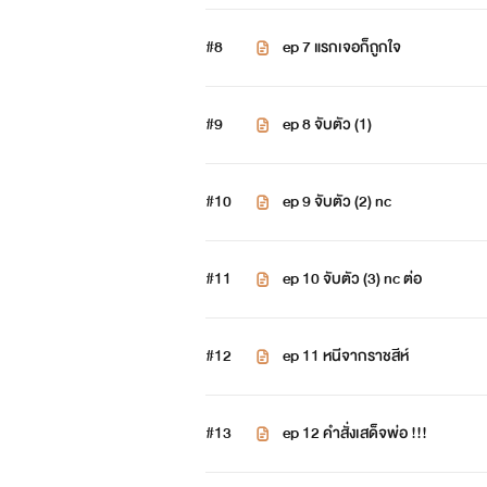
#8
ep 7 แรกเจอก็ถูกใจ
เจ้าชายสเตฟาน
เป็นเจ้าชายที่แบดบอยที่สุดเกิด
#9
ep 8 จับตัว (1)
ใช้ชีวิตสุขสบายไปวันวันอยากได้ผู้
#10
ep 9 จับตัว (2) nc
ด้วยความเป็นเจ้าชายที่สำมะเลเทเ
ในทุกเรื่อง
#11
ep 10 จับตัว (3) nc ต่อ
"ผมไม่แต่งนะครับท่านพ่อ ผมอยาก
#12
ep 11 หนีจากราชสีห์
ตอนนี้เจ้าชายสเตฟานกำลังประท้วง
แต่กลับมีตัวแทนซึ่งเป็นพี่สาวขอ
#13
ep 12 คำสั่งเสด็จพ่อ !!!