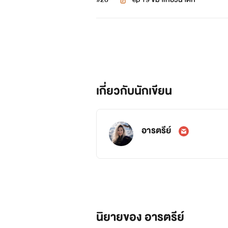
ชี้แจงนะคะ
เกี่ยวกับนักเขียน
ประเทศวายเอ็นคือประเทศที่สมมุติข
เจ้าชายและมกุฎราชกุมารในเรื่องคื
อารตรีย์
หากใช้คำราชาศัพท์ผิดอย่าว่ากันนะ
📌📌📌📌📌📌📌📌📌
**นิยายเรื่องนี้แต่งขึ้นจากจินตนาก
นิยายของ อารตรีย์
**ภาพทุกภาพนำมาจากอินเตอร์เน็ต บุ