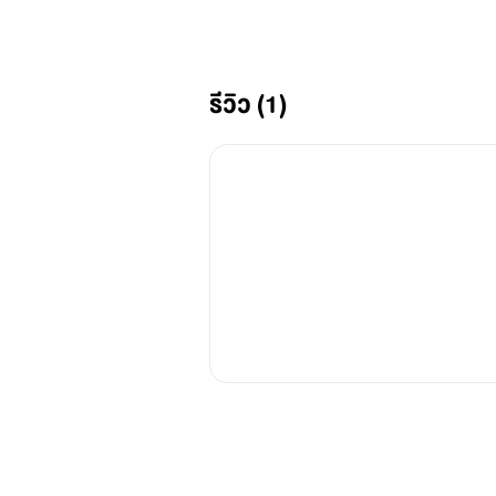
รีวิว (1)
โบว์-เมลดา
ลูกสาวคนโตของบริษัท วายวายคอร์ป
เอ็นและภูมิภาคอาเซียนได้บินกลับประเ
เมื่อได้ทราบถึงสาเหตุของการเสีย