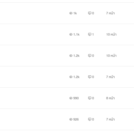
1k
0
7 หน้า
มาพร้อมกับกองเงินกองทองและได้เป็นมกุฎราชกุมารแห่งประเทศวายเอ
1.1k
1
10 หน้า
หญิงสาวสวยแค่ไหนก็ได้ ชีวิตไม่เคยต้องดิ้นรนอะไรเลย
1.2k
0
10 หน้า
มาจึงเป็นไม้เบื่อไม้เมากับผู้เป็นพ่อกษัตริย์แห่งประเทศวายเอ็น 
1.2k
0
7 หน้า
ครองโสดแบบนี้ไปตลอด ผมสามารถมีเมียกี่คนก็ได้โดยไม่ต้องแต่ง
990
0
8 หน้า
ผู้เป็นพ่อเพราะไม่อยากแต่งงานกับโบว์เมลดา พี่สาวของไอวี่ ที่เข
งไอดีต้องมาแต่งงานกับสเตฟานทำให้ชายหนุ่มหงุดหงิดและรู้สึกผิดแ
926
0
7 หน้า