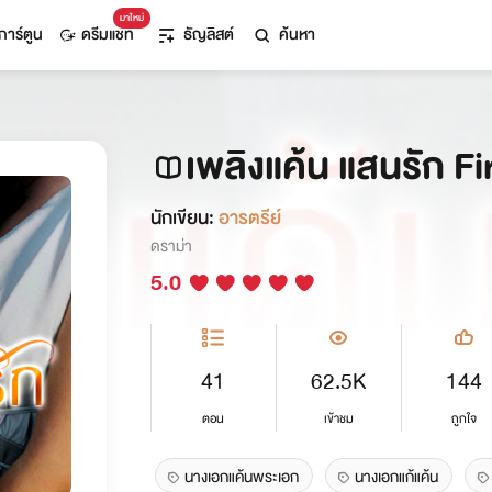
มาใหม่
การ์ตูน
ดรีมแชท
ธัญลิสต์
ค้นหา
เพลิงแค้น แสนรัก Fi
นักเขียน:
อารตรีย์
ดราม่า
5.0
41
62.5K
144
ตอน
เข้าชม
ถูกใจ
นางเอกแค้นพระเอก
นางเอกแก้แค้น