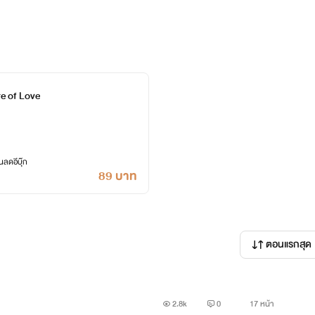
าเป็นผู้ชายที่ทำให้น้องสาวของเค้าต้องอับอายและต้องจบชีวิตตัวเอง
ให้ชายหนุ่มสุดฮ็อต เจ้าชายแห่งประเทศวายเอ็นซึ่งเป็นมกุฎราชกุม
อวี่ผู้ชายที่ชื่อสเตฟานต่อให้เป็นใครก็ช่างโบว์จะต้องแก้แค้นแทนน้อ
re of Love
แต่กัดฟันพูดเพื่อบอกความในใจกับพ่อแม่ว่าหญิงสาวจะต้องแก้แค้นมก
ลดอีบุ๊ก
89 บาท
ตอนแรกสุด
2.8k
0
17 หน้า