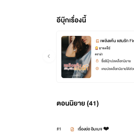
เธอจะต้องแก้แค้นสเตฟานให้ได้ เข
อีบุ๊กเรื่องนี้
หญิงสาวพยายามทำทุกวิถีทางเพื่อ
"ผู้ชายคนนี้ต้องชดใช้การจากไปของไ
เพลิงแค้น แสนรัก Fi
อารตรีย์
ดราม่า
ตอนนี้โบว์โมโหและโกรธแค้นมากได้
ซื้ออีบุ๊กปลดล็อกนิยาย
สาวอับอายจนต้องจบชีวิตลงในวันนี้
เคยปลดล็อกนิยายได้ส่วน
￼
ตอนนิยาย (
41
)
#1
เรื่องย่อ อิมเมจ ❤️