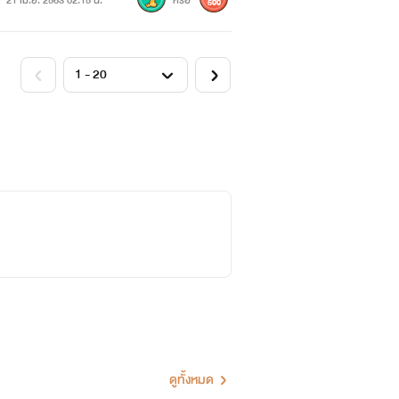
21 เม.ย. 2563 02:15 น.
หรือ
500
ีอยู่จริงนะคะ**
ดูทั้งหมด
ื่อเป็นอิมเมทตัวละคร ในเรื่อง เพื่อให้