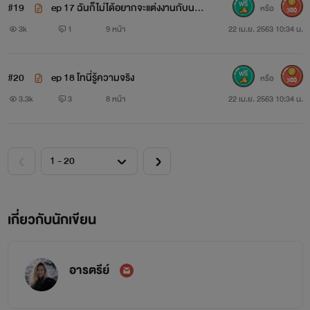
**นิยายเรื่องนี้แต่งขึ้นจากจินตนาการของผู้เขียน เพื่อความ
#19
ep 17 ฉันก็ไม่ได้อยากจะแต่งงานกับนาย
หรือ
300
!!!
3k
1
9 หน้า
22 เม.ย. 2563 10:34 น.
บันเทิงเท่านั้น ตัวละครและสถานที่ในเรื่องไม่มีอยู่จริงนะคะ**
**ภาพทุกภาพนำมาจากอินเตอร์เน็ต บุคคลในภาพไม่มีส่วน
#20
ep 18 โทนี่รู้ความจริง
หรือ
300
เกี่ยวข้องใดๆกับนิยายเรื่องนี้ ผู้เขียนนำมาลงเพื่อเป็นอิมเมทตัว
3.3k
3
8 หน้า
22 เม.ย. 2563 10:34 น.
ละคร ในเรื่อง เพื่อให้ผู้อ่านได้รับอรรถรสมากยิ่งขึ้นเท่านั้น**
**ขออนุญาติเจ้าของรูปนะคะ**
สงวนลิขสิทธิ์ตามพระราชบัญญัติพุทธศักราช 2537
เกี่ยวกับนักเขียน
ห้ามดัดแปลงบทความ คัดลอกและนำไปใช้บางส่วนและนำ
ไปเผยแพร่ไม่ว่ากรณีใดๆทั้งสิ้นโดยไม่ได้รับอนุญาต
อารตรีย์
หากฝ่าฝืนมีบทลงโทษบัญญัติไว้สูงสุดตามกฎหมาย พระราช
บัญญัติ 2537