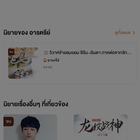
พระราชบัญญัติลิขสิทธิ์ พ.ศ. 2537
มาตรา ๔ ในพระราชบัญญัตินี้
นิยายของ อารตรีย์
ดูทั้งหมด
"ผู้สร้างสรรค์" หมายความว่า ผู้ทำหรือผู้ก่อให้เกิดงาน
วิวาห์จำยอมยอม ชีรัน~อันดา ภาคต่อจากรักห
จบ
สร้างสรรค์อย่างใดอย่างหนึ่งที่เป็นงานอันมีลิขสิทธิ์ตามพระราช
มดใจคุณเลขา
อารตรีย์
บัญญัตินี้
ดราม่า
"ลิขสิทธิ์" หมายความว่า สิทธิแต่ผู้เดียวที่จะทำการใด ๆ
ตามพระราชบัญญัตินี้ เกี่ยวกับงานที่ผู้สร้างสรรค์ได้ทำขึ้น
นิยายเรื่องอื่นๆ ที่เกี่ยวข้อง
"วรรณกรรม" หมายความว่า งานนิพนธ์ที่ทำขึ้นทุกชนิด เช่น
หนังสือ จุลสาร สิ่งเขียน สิ่งพิมพ์ ปาฐกถา เทศนา คำปราศรัย
จบ
สุนทรพจน์ และให้หมายความรวมถึงโปรแกรมคอมพิวเตอร์