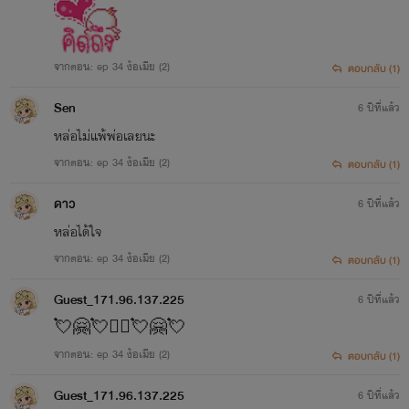
(๒)รัฐธรรมนูญ และกฎหมาย
(๓)ระเบียบ ข้อบังคับ ประกาศ คำสั่ง คำชี้แจง และหนังสือ
จากตอน: ep 34 ง้อเมีย (2)
ตอบกลับ (1)
ตอบโต้ของ กระทรวง ทบวง กรม หรือหน่วยงานอื่นใดของรัฐหรือ
Sen
6 ปีที่แล้ว
ของท้องถิ่น
หล่อไม่แพ้พ่อเลยนะ
(๔)คำพิพากษา คำสั่ง คำวินิจฉัย และรายงานของทางราชการ
จากตอน: ep 34 ง้อเมีย (2)
ตอบกลับ (1)
ดาว
6 ปีที่แล้ว
(๕)คำแปลและการรวบรวมสิ่งต่าง ๆ ตาม (๑) ถึง (๔) ที่
หล่อได้ใจ
กระทรวง ทบวง กรม หรือหน่วยงานอื่นใดของรัฐหรือของท้องถิ่น
จากตอน: ep 34 ง้อเมีย (2)
ตอบกลับ (1)
จัดทำขึ้น
Guest_171.96.137.225
6 ปีที่แล้ว
มาตรา ๘ ให้ผู้สร้างสรรค์เป็นผู้มีลิขสิทธิ์ในงานที่ตนได้
💘🤗💘🙇‍♀️💘🤗💘
สร้างสรรค์ขึ้น ภายใต้เงื่อนไขดังต่อไปนี้
จากตอน: ep 34 ง้อเมีย (2)
ตอบกลับ (1)
Guest_171.96.137.225
(๑) ในกรณีที่ยังไม่ได้มีการโฆษณางานผู้สร้างสรรค์ต้องเป็นผู้
6 ปีที่แล้ว