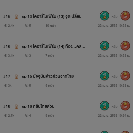
ใบเฟิร์นก็ไม่ทำตามคำสั่งของคุณหมอด้วยความโมโหและหึงหวง
#15
ep 13 ไดอารี่ใบเฟิร์น (13) จุดเปลี่ยน
ที่ใส่ชุดโป๊แบบนี้คุณหมออุ้มใบเฟิร์นออกไปจากงานทันที
หรือ
300
2.4k
5
10 หน้า
22 เม.ย. 2563 10:33 น.
กลับบ้าน
#16
ep 14 ไดอารี่ใบเฟิร์น (14) ท้อง...คลอด
ตุ๊บบบบ
หรือ
300
!!!
3.1k
3
7 หน้า
22 เม.ย. 2563 10:33 น.
ว๊ายยยยย
#17
ep 15 ปัจจุบันข่าวด่วนจากไทย
ไม่กลับ
หรือ
300
3k
5
8 หน้า
22 เม.ย. 2563 10:33 น.
ปล่อยนะ !!!
📌📌📌📌📌📌📌📌📌
#18
ep 16 กลับไทยด่วน
หรือ
300
2.7k
4
9 หน้า
22 เม.ย. 2563 10:34 น.
💘💘💘💘💘💘💘💘💘💘💘