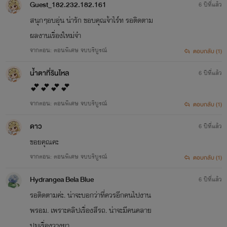
หรือโดยวิธีอื่นใดซึ่งงานที่ได้จัดทำขึ้น
Guest_182.232.182.161
6 ปีที่แล้ว
สนุก​ๆอบอุ่น​ น่ารัก​ ขอบคุณ​จ้า​ไ​ร์ท​ รอติดตาม
"การโฆษณา" หมายความว่า การนำสำเนาจำลองของงานไม่
ผลงาน​เรื่อง​ใหม่​จ๋า​
ว่าในรูปหรือ ลักษณะอย่างใดที่ทำขึ้นโดยความยินยอมของผู้
จากตอน: ตอนพิเศษ จบบริบูรณ์
ตอบกลับ (1)
สร้างสรรค์ออกจำหน่าย โดยสำเนาจำลองนั้นมีปรากฏต่อ
น้ำตาที่รินไหล
6 ปีที่แล้ว
สาธารณชนเป็นจำนวนมากพอสมควรตามสภาพของงานนั้น แต่
💕💕💕💕
ทั้งนี้ไม่หมายความรวมถึง การแสดงหรือการทำให้ปรากฏซึ่ง
จากตอน: ตอนพิเศษ จบบริบูรณ์
ตอบกลับ (1)
นาฏกรรม ดนตรีกรรม หรือภาพยนตร์ การบรรยาย หรือการ
ดาว
6 ปีที่แล้ว
ปาฐกถา ซึ่งวรรณกรรม การแพร่เสียงแพร่ภาพเกี่ยวกับงานใด
ขอยคุณคะ
การนำศิลปกรรมออกแสดงและการก่อสร้าง งานสถาปัตยกรรม
จากตอน: ตอนพิเศษ จบบริบูรณ์
ตอบกลับ (1)
มาตรา ๖ งานอันมีลิขสิทธิ์ตามพระราชบัญญัตินี้ ได้แก่ งาน
Hydrangea Bela Blue
6 ปีที่แล้ว
รอติดตามค่ะ. น่าจะบอกว่าที่ควรอีกคนไปงาน
สร้างสรรค์ประเภทวรรณกรรม นาฏกรรม ศิลปกรรม ดนตรีกรรม
พรอม. เพราะคลิปเรื่องสีรถ. น่าจะมีคนคลาย
โสตทัศนวัสดุ ภาพยนตร์ สิ่งบันทึกเสียง งานแพร่เสียงแพร่ภาพ
ปมเรื่องวางยา