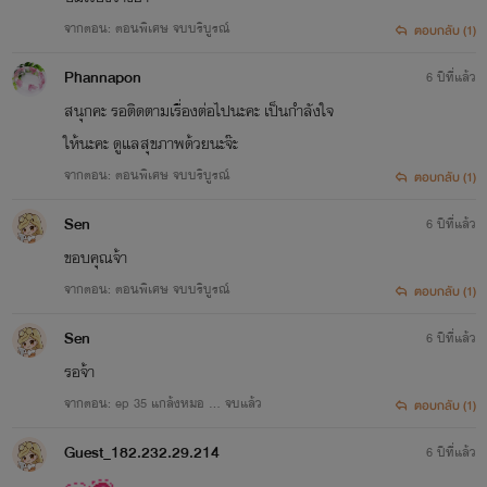
หรือ งานอื่นใดในแผนกวรรณคดี แผนกวิทยาศาสตร์ หรือแผนก
จากตอน: ตอนพิเศษ จบบริบูรณ์
ตอบกลับ (1)
ศิลปะของผู้สร้างสรรค์ ไม่ว่างานดังกล่าวจะแสดงออกโดยวิธีหรือ
Phannapon
6 ปีที่แล้ว
รูปแบบอย่างใดการคุ้มครองลิขสิทธิ์ไม่คลุมถึงความคิด หรือขั้น
สนุกคะ รอติดตามเรื่องต่อไปนะคะ เป็นกำลังใจ
ตอน กรรมวิธี หรือระบบ หรือวิธีใช้หรือ ทำงาน หรือแนวความคิด
ให้นะคะ ดูแลสุขภาพด้วยนะจ๊ะ
หลักการ การค้นพบ หรือทฤษฎีทางวิทยาศาสตร์ หรือ
จากตอน: ตอนพิเศษ จบบริบูรณ์
ตอบกลับ (1)
คณิตศาสตร์
Sen
6 ปีที่แล้ว
ขอบคุณจ้า
มาตรา ๗ สิ่งต่อไปนี้ไม่ถือว่าเป็นงานอันมีลิขสิทธิ์ตามพระ
จากตอน: ตอนพิเศษ จบบริบูรณ์
ตอบกลับ (1)
ราชบัญญัตินี้
Sen
6 ปีที่แล้ว
(๑)ข่าวประจำวัน และข้อเท็จจริงต่าง ๆ ที่มีลักษณะเป็นเพียง
รอจ้า
ข่าวสารอันมิใช่งานในแผนกวรรณคดี แผนกวิทยาศาสตร์ หรือ
จากตอน: ep 35 แกล้งหมอ ... จบแล้ว
ตอบกลับ (1)
แผนกศิลปะ
Guest_182.232.29.214
6 ปีที่แล้ว