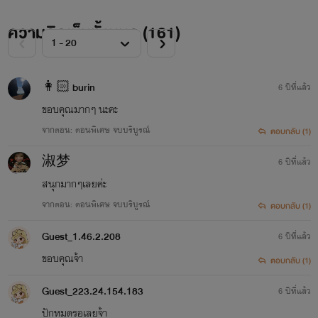
"ดัดแปลง" หมายความว่า ทำซ้ำโดยเปลี่ยนรูปใหม่ ปรับปรุง
ความคิดเห็นทั้งหมด (
161
)
แก้ไข เพิ่มเติม หรือจำลองงานต้นฉบับในส่วนอันเป็นสาระสำคัญ
โดยไม่มีลักษณะเป็นการจัดทำงานขึ้นใหม่ ทั้งนี้ ไม่ว่า ทั้งหมด
👩🏻 burin
6 ปีที่แล้ว
หรือบางส่วน
ขอบคุณมากๆ นะคะ
(๑) ในส่วนที่เกี่ยวกับวรรณกรรม ให้หมายความรวมถึง แปล
จากตอน: ตอนพิเศษ จบบริบูรณ์
ตอบกลับ (1)
วรรณกรรม เปลี่ยนรูปวรรณกรรมหรือรวบรวมวรรณกรรมโดยคัด
淑梦
6 ปีที่แล้ว
เลือกและจัดลำดับใหม่
สนุกมากๆเลยค่ะ
จากตอน: ตอนพิเศษ จบบริบูรณ์
ตอบกลับ (1)
(๒) ในส่วนที่เกี่ยวกับโปรแกรมคอมพิวเตอร์ ให้หมายความ
Guest_1.46.2.208
6 ปีที่แล้ว
รวมถึง ทำซ้ำโดยเปลี่ยนรูปใหม่ปรับปรุง แก้ไขเพิ่มเติมโปรแกรม
ขอบคุณจ้า
ตอบกลับ (1)
คอมพิวเตอร์ในส่วนอันเป็นสาระสำคัญ โดยไม่มีลักษณะเป็นการ
จัดทำขึ้นใหม่
Guest_223.24.154.183
6 ปีที่แล้ว
ปักหมุดรอเลยจ้า