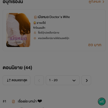
อีบุ๊กเรื่องนี้
ดูทั้งหมด
หมอมาโนช : หล่อ รวย หยิ่ง ไม่เจ้าชู้ แต่ถ้ารักแล้วจะหึงหนัก
มากกกกก จำใจต้องแต่งงานกับผู้หญิงที่พ่อกับแม่เลือกให้
เมียหมอ Doctor's Wife
เนื่องจากหมอมาโนชอายุใกล้จะ 40 แล้วแต่ยังไม่มีแฟนมาเปิดตัว
อารตรีย์
รักโรแมนติก
กับครอบครัวสักทีพ่อกับแม่จึงจำเป็นต้องหาลูกสะใภ้ด้วยตัวเอง
ซื้ออีบุ๊กปลดล็อกนิยาย
เคยปลดล็อกนิยายได้ส่วนลดอีบุ๊ก
หมอมาโนชจึงได้มาเจอกับเพื่อนเก่าสมัยเรียนนั่นก็คือใบเฟิร์น
89 บาท
ใบเฟิร์น : คือผู้หญิงที่พยายามอ่อยหมอ มาตั้งแต่ต้น ใบ
เฟิร์นกับหมออายุเท่ากันพ่อกับแม่เป็นเพื่อนกันลูกก็เลยเป็น
ตอนนิยาย (
44
)
เพื่อนกันเรียนโรงเรียนเดียวกันห้องเดียวกันมาโดยตลอด ใบเฟิร์น
ค่อยแสดงออกตลอดเวลาว่าปลื้มมาโนชลูกเพื่อนของคุณพ่อกับ
ตอนแรกสุด
คุณแม่อย่างออกนอกหน้า
คุณหมอมาโนชเรียนเก่งมาตั้งแต่เด็กเด็ก เป็นหัวหน้าห้องจน
#1
เรื่องย่อ บทนำ ❤️