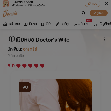
Tunwalai ธัญวลัย
เปิดแอป
เพื่อประสบการณ์ที่ดีกว่าบนมือถือ
เข้าสู่ระบบ
มาใหม่
หน้าแรก
นิยาย
อีบุ๊ก
การ์ตูน
ดรีมแชท
ธัญลิสต์
เมียหมอ Doctor's Wife
นักเขียน:
อารตรีย์
รักโรแมนติก
5.0
จบ