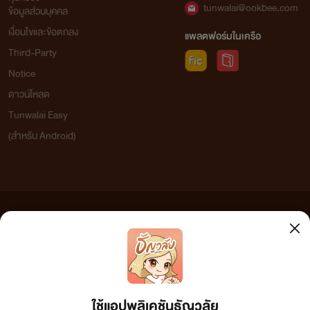
tunwalai@ookbee.com
ข้อมูลส่วนบุคคล
อยู่ด้วยภายใน สามสิบวันนับแต่วันที่ได้มีการโฆษณาครั้งแรก
เงื่อนไขและข้อตกลง
แพลตฟอร์มในเครือ
หรือผู้สร้างสรรค์เป็นผู้ มีลักษณะตามที่กำหนด ไว้ใน (๑) ในขณะที่
Third-Party
มีการโฆษณางาน ครั้งแรกในกรณีที่ผู้สร้างสรรค์ต้องเป็นผู้มี
Notice
สัญชาติไทย ถ้าผู้สร้างสรรค์เป็นนิติบุคคล นิติบุคคลนั้นต้องเป็น
ดาวน์โหลด
นิติบุคคลที่จัดตั้งขึ้นตาม กฎหมายไทย
Tunwalai Easy
(สำหรับ Android)
มาตรา ๑๑ งานใดมีลักษณะเป็นการดัดแปลงงานอันมี
ลิขสิทธิ์ตามพระราชบัญญัตินี้ โดยได้รับอนุญาตจากเจ้าของ
ลิขสิทธิ์ ให้ผู้ที่ได ดัดแปลงนั้นมีลิขสิทธิ์ในงานที่ได้ดัดแปลง
ตามพระราชบัญญัตินี้แต่ทั้งนี้ไม่กระทบกระเทือนสิทธิของเจ้าของ
ข้อความที่ท่านได้อ่านจากเว็บไซต์นี้เกิดจากการเขียนโดยสาธารณชนและเผยแพร่โดยอัตโนมัติ ผู้ดูแล
เว็บไซต์แห่งนี้ไม่ได้เห็นด้วยและไม่ขอรับผิดชอบต่อข้อความใดๆ ทั้งสิ้น ดังนั้นผู้อ่านทุกท่านโปรดใช้
ลิขสิทธิ์ที่มีอยู่ในงานของ ผู้สร้างสรรค์เดิมที่ถูกดัดแปลง
วิจารณญาณในการกลั่นกรองด้วยตนเอง และหากท่านพบข้อความใดๆ ที่ขัดต่อกฎหมายและศีลธรรม
กรุณาแจ้งมาที่ tunwalai@ookbee.com เพื่อทีมงานจะได้ดำเนินการในทันที ทั้งนี้ ทางเว็บไซต์ขอสงวน
ลิขสิทธิ์ตามพระราชบัญญัติลิขสิทธิ์ (ฉบับเพิ่มเติม) พ.ศ.2558
มาตรา ๑๒ งานใดมีลักษณะเป็นการนำเอางานอันมีลิขสิทธิ์
ใช้แอปพลิเคชันธัญวลัย
ตามพระราชบัญญัตินี้มารวบรวมหรือประกอบเข้ากันโดยได้รับ