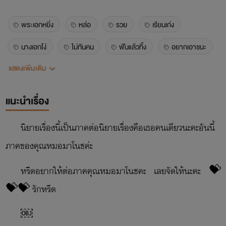
พระเอกหยิ่ง
หล่อ
รวย
เรียนเก่ง
นางเอกโง่
ไม่ทันคน
ฟันแล้วทิ้ง
อยากเอาชนะ
แสดงเพิ่มเติม
แกล้ง
ใจร้าย
หึงโหด
นางเอกขี้อ่อย
เมียหมอ
หมอ
แนะนำเรื่อง
นิยายเรื่องนี้เป็นภาคต่อนิยายเรื่องคือเธอคนเดียวนะคะอันนี้
ภาคของคุณหมอมาโนชค่ะ
หรีดอยากให้ต่อภาคคุณหมอมาโนชคะ เลยจัดให้นะคะ 💝
💝💝 รักหรีด
￼