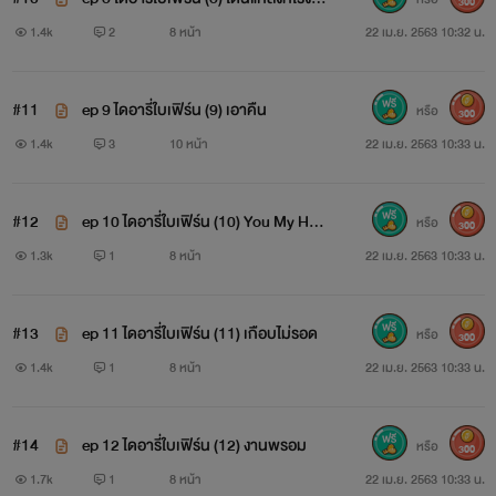
300
ยน
1.4k
2
8 หน้า
22 เม.ย. 2563 10:32 น.
"ใบเฟิร์นไม่ได้ตั้งใจจะมาเป็นพริตตี้ค่ะแต่รับงานเข้ามาแล้ว
แล้วน้องพริตตี้อีกคนมาไม่ได้ก็เลยต้องหาคนมาแทนยืนประจำที่
#11
ep 9 ไดอารี่ใบเฟิร์น (9) เอาคืน
หรือ
รถค่ะไม่อย่างนั้นอาจจะโดนฟ้องร้องได้เพื่อไม่ให้เป็นการเสียงาน
300
1.4k
3
10 หน้า
22 เม.ย. 2563 10:33 น.
ใบเฟิร์นเลยทำหน้าที่แทนน้องคนที่มาไม่ได้ค่ะ" ใบเฟิร์นเถียงสามี
และพยายามอธิบายให้สามีเข้าใจ
#12
ep 10 ไดอารี่ใบเฟิร์น (10) You My Her
หรือ
300
"ไปเปลี่ยนชุดเดี๋ยวนี้เลยชุดอะไรมันจะโป๊ขนาดนี้จะเห็นไส้อยู่
o นายคือฮีโร่ของฉัน
1.3k
1
8 หน้า
22 เม.ย. 2563 10:33 น.
แล้ว"
#13
ep 11 ไดอารี่ใบเฟิร์น (11) เกือบไม่รอด
หรือ
300
"ไม่ไปค่ะใบเฟิร์นจะไม่ไปเปลี่ยนชุดอะไรใดใดทั้งนั้น เพราะ
1.4k
1
8 หน้า
22 เม.ย. 2563 10:33 น.
ตอนนี้ยังทำงานไม่เสร็จ ถ้าทำงานเสร็จเมื่อไหร่ใบเฟิร์นไปเปลี่ยน
ชุดแน่"
#14
ep 12 ไดอารี่ใบเฟิร์น (12) งานพรอม
หรือ
300
เมื่อหมอมาโนชพยายามบอกภรรยา พูดอย่างใจเย็นที่สุด แต่
1.7k
1
8 หน้า
22 เม.ย. 2563 10:33 น.