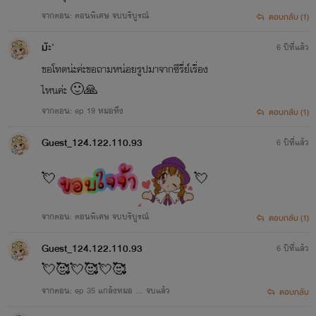
(๓) ในส่วนที่เกี่ยวกับนาฏกรรม ให้หมายความรวมถึง เปลี่ยน
จากตอน: ตอนพิเศษ จบบริบูรณ์
ตอบกลับ (1)
งานที่ มิใช่นาฏกรรมให้เป็นนาฏกรรม หรือเปลี่ยนนาฏกรรมให้
ม้ะ'
6 ปีที่แล้ว
เป็นงานที่มิใช่นาฏกรรม ทั้งนี้ ไม่ว่าในภาษาเดิมหรือต่างภาษากัน
ขอโทดน่ะค่ะขอถามหน่อยรูปมาจากซีรี่ย์​เรื่อง
ไหนค่ะ 🙂🙏
(๔) ในส่วนที่เกี่ยวกับศิลปกรรม ให้หมายความรวมถึง เปลี่ยน
จากตอน: ep 19 หมอหึง
ตอบกลับ (1)
งานที่ เป็นรูปสองมิติหรือสามมิติให้เป็นรูปสามมิติหรือสองมิติ
Guest_124.122.110.93
6 ปีที่แล้ว
หรือทำหุ่นจำลองจากงานต้นฉบับ
💘
💘
(๕) ในส่วนที่เกี่ยวกับดนตรีกรรม ให้หมายความรวมถึง จัด
ลำดับ เรียบเรียงเสียงประสานหรือเปลี่ยนคำร้องหรือทำนองใหม่
จากตอน: ตอนพิเศษ จบบริบูรณ์
ตอบกลับ (1)
"เผยแพร่ต่อสาธารณชน" หมายความว่า ทำให้ปรากฏต่อ
Guest_124.122.110.93
6 ปีที่แล้ว
สาธารณชน โดย การแสดง การบรรยาย การสวด การบรรเลงการ
💘🥰💘🥰💘🥰
ทำให้ปรากฏด้วยเสียงและหรือภาพ การก่อสร้าง การจำหน่าย
จากตอน: ep 35 แกล้งหมอ ... จบแล้ว
ตอบกลับ