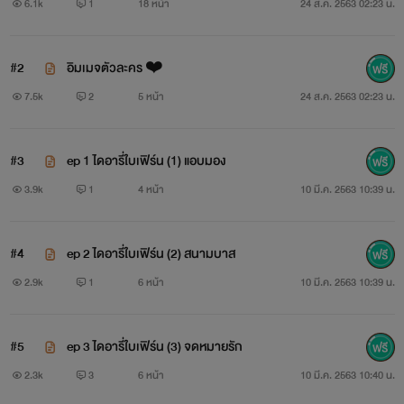
สุดท้ายที่เรียนชั้นเดียวกันก็คือมัธยมปลายคุณหมอมาโนชก็ได้
6.1k
1
18 หน้า
24 ส.ค. 2563 02:23 น.
เป็นประธานนักเรียน
#2
อิมเมจตัวละคร ❤️
ส่วนใบเฟิร์นเรียนได้ที่สุดท้ายมาโดยตลอด แต่หญิงสาวก็ไม่
7.5k
2
5 หน้า
24 ส.ค. 2563 02:23 น.
เคยเสียใจเลยในผลการเรียนของตัวเอง เพราะใบเฟิร์นอยู่ห้องกิฟ
เต็ด ใบเฟิร์นทำทุกอย่างเพื่อที่จะได้มาอยู่ในห้องนี้เพื่อที่หวังว่า
#3
ep 1 ไดอารี่ใบเฟิร์น (1) แอบมอง
เวลาเรียนจะได้แอบมองใบหน้าหล่อเหลาของคุณหมอ
3.9k
1
4 หน้า
10 มี.ค. 2563 10:39 น.
คุณหมอเป็นหนุ่มสุดฮ็อตประจำโรงเรียน ช่างแตกต่างกับใบ
#4
ep 2 ไดอารี่ใบเฟิร์น (2) สนามบาส
เฟิร์นเป็นอย่างมาก หญิงสาวเรียนอยู่โรงเรียนนี้แทบจะไม่มีใคร
2.9k
1
6 หน้า
10 มี.ค. 2563 10:39 น.
มองเห็นเธอด้วยซ้ำ แต่ใบเฟิร์นก็พยายามแสดงออกว่ามีตัวตน
เพื่อที่จะได้อยู่ในสายตาของคุณหมอมาโนช หมอมาโนชเข้าใจผิด
#5
ep 3 ไดอารี่ใบเฟิร์น (3) จดหมายรัก
คิดว่าใบเฟิร์นเป็นผู้หญิงแรดและใจง่ายมาโดยตลอดจนกระทั่ง ทั้ง
2.3k
3
6 หน้า
10 มี.ค. 2563 10:40 น.
สองคนได้แต่งงานกันตามความต้องการของผู้ใหญ่ทั้งสองฝ่าย