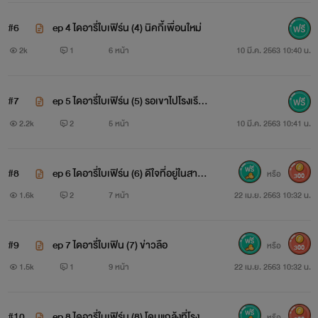
แต่หมอมาโนชไม่ได้ชอบใบเฟิร์นเลยสักนิดกลับมองเป็นผู้
#6
ep 4 ไดอารี่ใบเฟิร์น (4) นิคกี้เพื่อนใหม่
หญิงแรด ไม่มีคุณค่ามากพอที่หมอจะรัก ใบเฟิร์นพยายามทำทุก
2k
1
6 หน้า
10 มี.ค. 2563 10:40 น.
อย่างเพื่อที่จะให้คุณหมอรัก ...... ใบเฟิร์นจะมี วิธีพิชิตใจหมอได้
ยังไงโปรดติดตามอ่านในนิยายนะคะ
#7
ep 5 ไดอารี่ใบเฟิร์น (5) รอเขาไปโรงเรีย
นด้วยกัน
2.2k
2
5 หน้า
10 มี.ค. 2563 10:41 น.
♦️♦️♦️♦️♦️♦️♦️♦️♦️♦️♦️
หมอมาโนชได้ไปงานเปิดโชว์รูมรถของเพื่อนสนิทนั่นก็คือฟิล
#8
ep 6 ไดอารี่ใบเฟิร์น (6) ดีใจที่อยู่ในสายต
หรือ
300
ลิปนั่นเอง ถึงกับตกใจที่พริตตี้ประจำรถแต่งตัววาบหวิวนั่นก็คือใบ
า
1.6k
2
7 หน้า
22 เม.ย. 2563 10:32 น.
เฟิร์นภรรยาของตัวเอง หมอโมโหควันออกหูทันที
#9
ep 7 ไดอารี่ใบเฟิน (7) ข่าวลือ
หรือ
300
"ใบเฟิร์นมาแต่งตัวแล้วทำงานแบบนี้ได้ยังไงรู้ไหมว่ารู้ถึงไหน
1.5k
1
9 หน้า
22 เม.ย. 2563 10:32 น.
อายเค้าไปถึงนั่นมาทำงานแบบนี้ได้ยังไง " หมอมาโนชดาษทอผู้
เป็นภรรยา
#10
ep 8 ไดอารี่ใบเฟิร์น (8) โดนแกล้งที่โรงเรี
หรือ