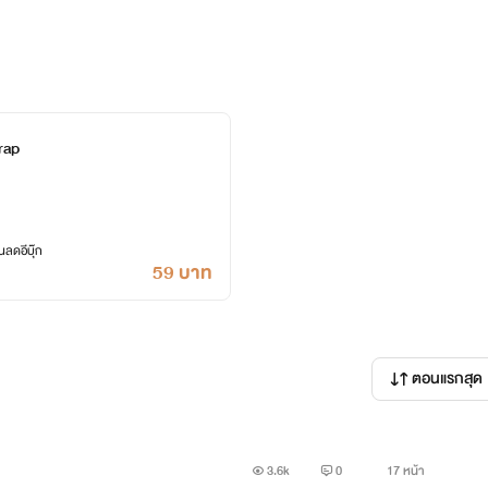
บริษัทโฮมคัทคอร์ปอเรชั่นจำกัด มีพี่ชายฝาแฝดซึ่งได้จากโลกนี้ไปแ
าดสโนว์ว่าที่สาวสาวต่างก็หลงใหล แต่จุดเปลี่ยนของชายหนุ่มเมื่อพ
Trap
้องปรับตัวให้เป็นผู้บริหารและเป็นผู้น่าเชื่อถือต้องรับตำแหน่
ลดอีบุ๊ก
59 บาท
งลูกชายคนโต จึงต้องรับการรักษาสุขภาพจิตใจที่โรงพยาบาล
ความคิดสุขุมรอบคอบเพราะตอนนี้ไม่มีอยู่ในหัวสมองเลยเพราะฉะนั้
ตอนแรกสุด
ูแลต่อ
3.6k
0
17 หน้า