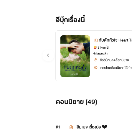
เป็นลูกชายของท่านประธานใหญ่แห่ง
ทุกอย่างจากผู้เป็นพ่อ
อีบุ๊กเรื่องนี้
สองไปเรียนต่อที่ต่างประเทศเป็นค
กับดักหัวใจ Heart 
หน้าที่ทั้งหมดจึงเป็นของสองในทันที
อารตรีย์
รักโรแมนติก
จากหนุ่มเพลย์บอยเที่ยวกลางคืนต
ซื้ออีบุ๊กปลดล็อกนิยาย
เคยปลดล็อกนิยายได้ส่วน
ประเทศไทยโดยด่วนที่สุด
แม่ช้ำใจอย่างหนักจากการจากไปขอ
ส่วนพ่อจากที่เคยเป็นประธานใหญ่
ตอนนิยาย (
49
)
กิจการของที่บ้านไปบริหารจัดการและด
♦️♦️♦️♦️♦️♦️♦️♦️
#1
อิมเมจ เรื่องย่อ ❤️