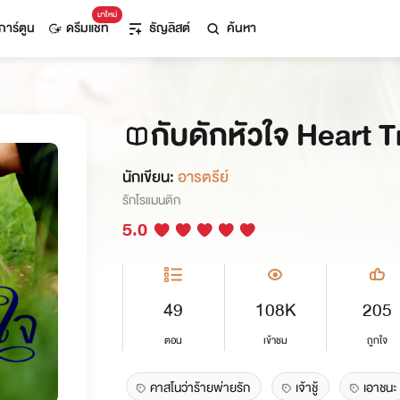
มาใหม่
การ์ตูน
ดรีมแชท
ธัญลิสต์
ค้นหา
กับดักหัวใจ Heart 
นักเขียน:
อารตรีย์
รักโรแมนติก
5.0
49
108K
205
ตอน
เข้าชม
ถูกใจ
คาสโนว่าร้ายพ่ายรัก
เจ้าชู้
เอาชนะ