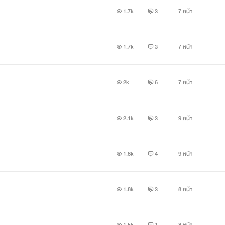
แต่ทำงานไม่เคยตกร่องปล่องชิ้นและไม่เคยเสียท่าให้กับหนุ่มฝรั่งคน
1.7k
3
7 หน้า
้งทำดี เมื่อรู้ความจริงใจเอยเจ็บปวดหัวใจเป็นอย่างมาก ใจเอยสา
1.7k
3
7 หน้า
2k
6
7 หน้า
2.1k
3
9 หน้า
1.8k
4
9 หน้า
1.8k
3
8 หน้า