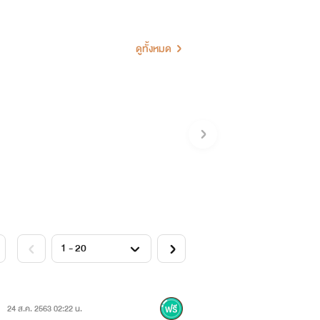
ล้ว สองต้องรับหน้าที่และกิจการทุกสิ่ง
ดูทั้งหมด
ี่ชายได้ด่วนจากไปด้วยอุบัติเหตุ ภาระ
งประธานใหญ่จากผู้เป็นพ่อ และบินกลับ
นจึงโทรศัพท์ให้สองกลับมารับภาระและ
24 ส.ค. 2563 02:22 น.