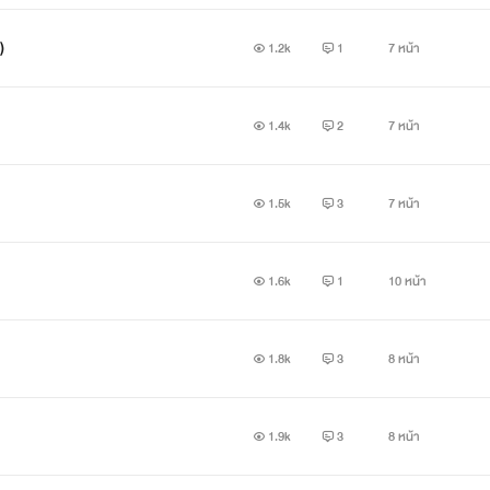
)
1.2k
1
7 หน้า
1.4k
2
7 หน้า
1.5k
3
7 หน้า
1.6k
1
10 หน้า
่ต่างประเทศและได้ไปพบเจอกับสองที่ผับแห่งหนึ่ง
1.8k
3
8 หน้า
 แต่ก็ได้ด้วยทุนจากมหาวิทยาลัยซึ่งเป็นทุนเรียนดี ใจเอยต้องไปทำง
1.9k
3
8 หน้า