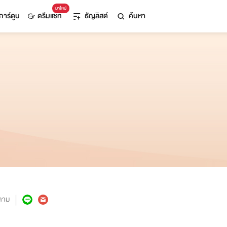
มาใหม่
การ์ตูน
ดรีมแชท
ธัญลิสต์
ค้นหา
ตาม