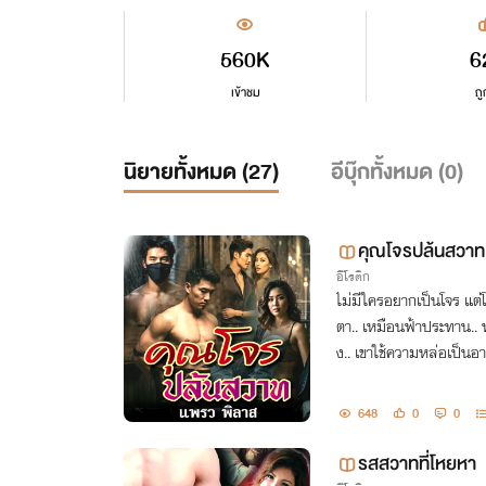
560K
6
เข้าชม
ถู
นิยายทั้งหมด (
27
)
อีบุ๊กทั้งหมด (
0
)
คุณโจรปล้นสวาท
อีโรติก
ไม่มีใครอยากเป็นโจร แต่โด
ตา.. เหมือนฟ้าประทาน.. 
ง.. เขาใช้ความหล่อเป็นอา
ณโจรปล้นสวาท..
648
0
0
รสสวาทที่โหยหา