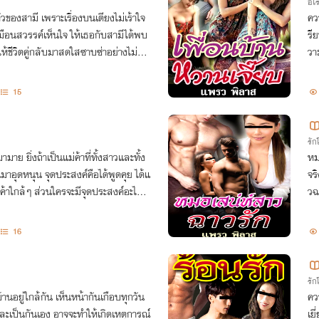
อีโ
ตัวของสามี เพราะเรื่องบนเตียงไม่เร้าใจ
คว
มือนสวรรค์เห็นใจ ให้เธอกับสามีได้พบ
รี
ให้ชีวิตคู่กลับมาสดใสซาบซ่าอย่างไม่น่าเ
วา
15
รั
ามาย ยิ่งถ้าเป็นแม่ค้าที่ทั้งสาวและทั้ง
หม
มาอุดหนุน จุดประสงค์คือได้พูดคุย ได้แ
จร
้าใกล้ๆ ส่วนใครจะมีจุดประสงค์อะไร ก็
วฉ
16
รั
้านอยู่ใกล้กัน เห็นหน้ากันเกือบทุกวัน
คว
ะเป็นกันเอง อาจจะทำให้เกิดเหตุการณ์
เย