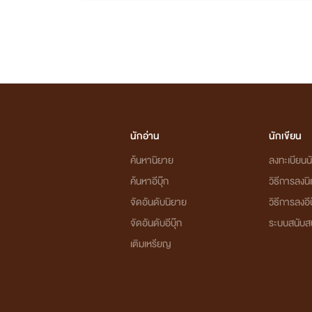
นักอ่าน
นักเขียน
ค้นหานิยาย
ลงทะเบียนนั
ค้นหาอีบุ๊ก
วิธีการลงน
จัดอันดับนิยาย
วิธีการลงอีบ
จัดอันดับอีบุ๊ก
ระบบสนับส
เติมเหรียญ