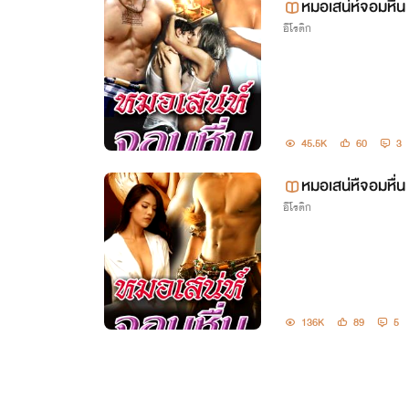
หมอเสน่ห์จอมหื่น
อีโรติก
45.5K
60
3
หมอเสน่หืจอมหื่น
อีโรติก
136K
89
5