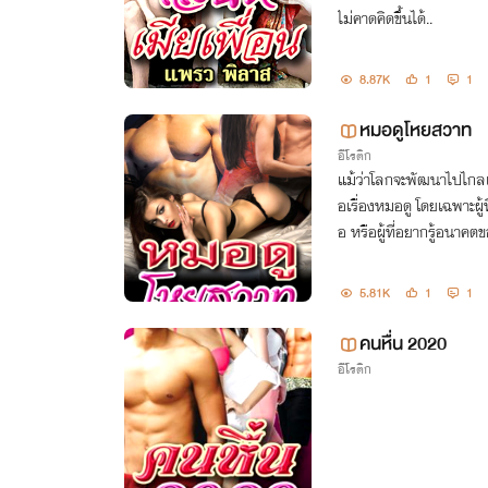
ไม่คาดคิดขึ้นได้..
8.87K
1
1
หมอดูโหยสวาท
อีโรติก
แม้ว่าโลกจะพัฒนาไปไกลแล
อเรื่องหมอดู โดยเฉพาะผู้
อ หรือผู้ที่อยากรู้อนาคตข
5.81K
1
1
คนหื่น 2020
อีโรติก