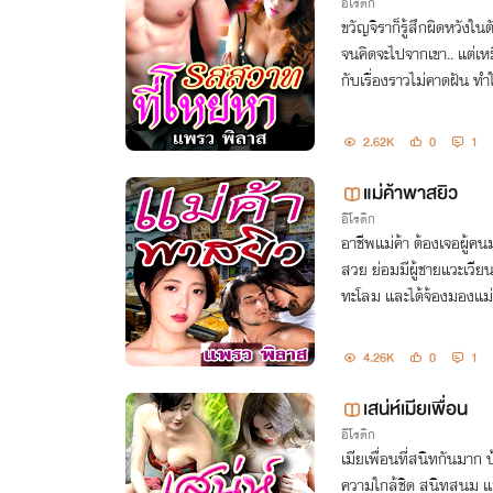
อีโรติก
ขวัญจิราก็รู้สึกผิดหวังใน
จนคิดจะไปจากเขา.. แต่เห
กับเรื่องราวไม่คาดฝัน ทำ
ชื่อ..
2.62K
0
1
แม่ค้าพาสยิว
อีโรติก
อาชีพแม่ค้า ต้องเจอผู้คนม
สวย ย่อมมีผู้ชายแวะเวียน
ทะโลม และได้จ้องมองแม่ค
ไม่อาจรู้ได้
4.26K
0
1
เสน่ห์เมียเพื่อน
อีโรติก
เมียเพื่อนที่สนิทกันมาก บ
ความใกล้ชิด สนิทสนม แล