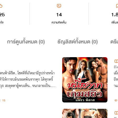
25
14
1.
กใจ
ความคิดเห็น
เพิ่ม
การ์ตูนทั้งหมด (
0
)
ธัญลิสต์ทั้งหมด (
0
)
ดรี
อีโ
นฟ้าลิขิต.. โชคดีที่เกิดมามีรูปร่างหน้า
เมื
ทำให้การปล้นรอดพ้นจากคุก ได้ทุกครั้
ถีท
วุธ สะดุดตาผู้พบเห็น.. จนกลายเป็น.. คุ
าแ
15