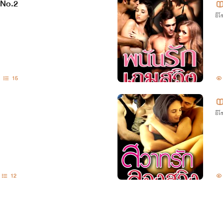
 No.2
อีโ
15
อีโ
12