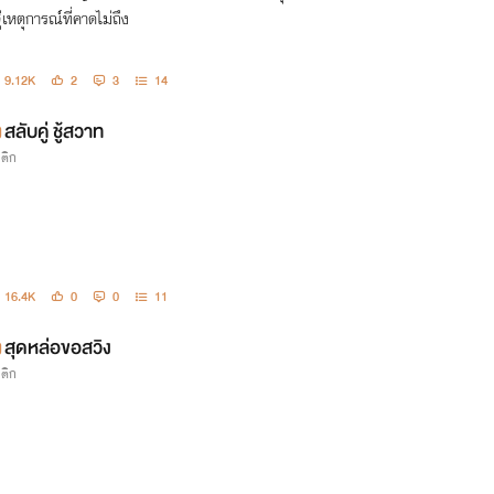
่เหตุการณ์ที่คาดไม่ถึง
9.12K
2
3
14
สลับคู่ ชู้สวาท
รติก
16.4K
0
0
11
สุดหล่อขอสวิง
รติก