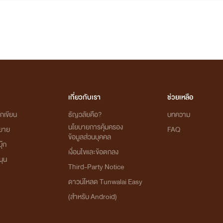
เกี่ยวกับเรา
ช่วยเหลือ
กเขียน
ธัญวลัยคือ?
บทความ
นโยบายการคุ้มครอง
ิยาย
FAQ
ข้อมูลส่วนบุคคล
ุ๊ก
เงื่อนไขและข้อตกลง
นุน
Third-Party Notice
ดาวน์โหลด Tunwalai Easy
(สำหรับ Android)