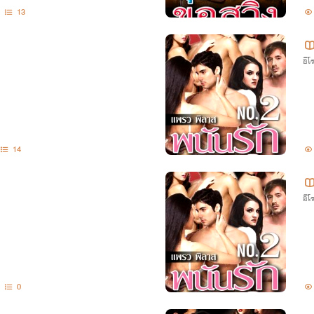
13
อีโ
14
อีโ
0