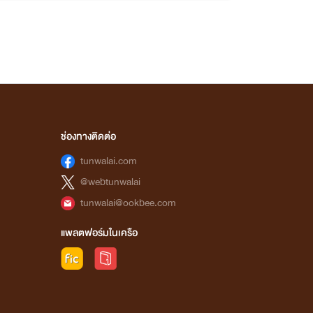
ช่องทางติดต่อ
tunwalai.com
@webtunwalai
tunwalai@ookbee.com
แพลตฟอร์มในเครือ