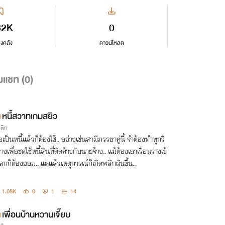
82K
0
ลงคลัง
ดาวน์โหลด
มแชท (
0
)
หนี้สวาทเกมสยิว
รติก
่อเป็นหนี้แล้วก็ต้องใช้.. อย่างเช่นสามีภรรยาคู่นี้ จำต้องทำทุกวิ
างเพื่อชดใช้หนี้สินที่ติดค้างกับนายจ้าง.. แม้ต้องเอาเรือนร่างเข้
ลกก็ต้องยอม.. แต่แล้วเหตุการณ์ก็เกิดพลิกผันขึ้น..
1.08K
0
1
14
เพื่อนบ้านหวานเจี๊ยบ