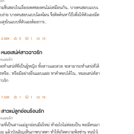
รติก
ามชื่นชอบในเรื่องเพศของคนไม่เหมือนกัน.. บางคนชอบแบบเ
ยบง่าย บางคนชอบแบบโลดโผน จึงคิดค้นหาวิธีเพื่อให้ตัวเองมีค
มสุขในแบบที่ตัวเองต้องการ..
2.92K
0
1
15
หมอเสน่ห์สาวฉาวรัก
กโรแมนติก
อทำเสน่ห์ที่เป็นผู้หญิง ทั้งสาวและสวย จะสามารถทำเสน่ห์ได้
ิงหรือ.. หรือมีอย่างอื่นแอบแฝง หาคำตอบได้ใน.. หมอเสน่ห์สา
าวรัก
7.33K
1
1
16
สาวแม่ลูกอ่อนร้อนรัก
กโรแมนติก
ามที่เป็นสาวแม่ลูกอ่อนมือใหม่ ทำอะไรไม่ค่อยเป็น พอมีคนมา
ี่ยม แล้วบังเอิญเห็นภาพบาดตา ทำให้เกิดความฟุ้งซ่าน จนนำไ