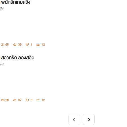
พนักรักเกมสวิง
รติก
21.6K
39
1
12
สวาทรัก ลองสวิง
รติก
20.9K
37
0
12