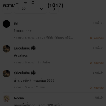
ความคิดเห็นทั้งหมด (
1017
)
thi
4 ปีที่แล้ว
ร้ากกกกกกกก
จากตอน: Shut up! 31 : ปากดียังไง ก็ยังคงปากดียัง
ตอบกลับ
งั้น [ THE END. ]
ผีน้อยในห้อง 👻
4 ปีที่แล้ว
ห๊ะ อะไรนะ
ก็ขอฝากติดตามนิยายของ
จากตอน: Shut up! 16 : เด็กขี้เซา
ตอบกลับ
ไรท์กันด้วยนะคะรีดเดอร์ที่สุด
ผีน้อยในห้อง 👻
4 ปีที่แล้ว
อ่าววว คดีพลิกหรอเนี่ยย 5555
แสนจะน่ารักทุกคน ><
จากตอน: Shut up! 7 : ช่วย
ตอบกลับ
Noona
5 ปีที่แล้ว
ตอนหนึ่งสั้นมาก แลกกับ 300 เหรียญ