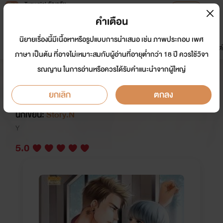
Tunwalai ธัญวลัย
เปิดแอป
เพื่อประสบการณ์ที่ดีกว่าบนมือถือ
คำเตือน
เข้าสู่ระบบ
นิยายเรื่องนี้มีเนื้อหาหรือรูปแบบการนำเสนอ เช่น ภาพประกอบ เพศ
มาใหม่
หน้าแรก
นิยาย
อีบุ๊ก
การ์ตูน
ดรีมแชท
ธัญลิสต์
ภาษา เป็นต้น ที่อาจไม่เหมาะสมกับผู้อ่านที่อายุต่ำกว่า 18 ปี ควรใช้วิจา
รณญาน ในการอ่านหรือควรได้รับคำแนะนำจากผู้ใหญ่
Shut up! หุบปากซะถ้าไม่อยากเจอดี [
จบแล้ว ]
ยกเลิก
ตกลง
นักเขียน:
Story.N
Y
5.0