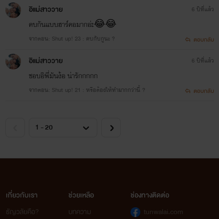
[NC]
อิแม่สาววาย
6 ปีที่แล้ว
ไปตำกันเลยยยยย
คบกันแบบฮาร์คอมากอ่ะ😂😂
จากตอน: Shut up! 23 : คบกับกูนะ ?
ตอบกลับ
อิแม่สาววาย
6 ปีที่แล้ว
หากสนใจหนังสือนิยายสามารถดูสอบถามได้ที่แฟนเพจของไรท์
ชอบอิพี่มันง้อ น่ารักกกกก
หรือ เฟซบุ๊คแฟนเพจและเว็บไซต์ของสำนักพิมพ์
บ้านวายบุ๊ค
ได้
จากตอน: Shut up! 21 : หรือต้องให้ทำมากกว่านี้ ?
ตอบกลับ
เลยค่ะ
หรือหากต้องการซื้อ E-Book สามารถซื้อได้ทางเว็บ
medmarket.com ได้เลยน้า
เกี่ยวกับเรา
ช่วยเหลือ
ช่องทางติดต่อ
..................................................................................
ธัญวลัยคือ?
บทความ
tunwalai.com