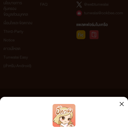
ช่องทางการติดต่อ
นโยบายการ
FAQ
@webtunwalai
คุ้มครอง
tunwalai@ookbee.com
ข้อมูลส่วนบุคคล
Facebook: ไรท์เตอร์
เงื่อนไขและข้อตกลง
แพลตฟอร์มในเครือ
Third-Party
Notice
ดาวน์โหลด
Tunwalai Easy
(สำหรับ Android)
ข้อความที่ท่านได้อ่านจากเว็บไซต์นี้เกิดจากการเขียนโดยสาธารณชนและเผยแพร่โดยอัตโนมัติ ผู้ดูแล
เว็บไซต์แห่งนี้ไม่ได้เห็นด้วยและไม่ขอรับผิดชอบต่อข้อความใดๆ ทั้งสิ้น ดังนั้นผู้อ่านทุกท่านโปรดใช้
วิจารณญาณในการกลั่นกรองด้วยตนเอง และหากท่านพบข้อความใดๆ ที่ขัดต่อกฎหมายและศีลธรรม
กรุณาแจ้งมาที่ tunwalai@ookbee.com เพื่อทีมงานจะได้ดำเนินการในทันที ทั้งนี้ ทางเว็บไซต์ขอสงวน
ลิขสิทธิ์ตามพระราชบัญญัติลิขสิทธิ์ (ฉบับเพิ่มเติม) พ.ศ.2558