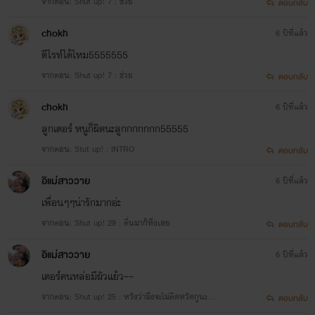
เท่านั้น!!!
จากตอน: Shut up! 7 : ช่วย
ตอบกลับ
chokh
6 ปีที่แล้ว
ตีไรท์ได้ไหม5555555
..................................................................................
จากตอน: Shut up! 7 : ช่วย
ตอบกลับ
chokh
6 ปีที่แล้ว
ลูกเตอร์ หนูก็ผิดนะลูกกกกกกก55555
อัพเดท
จากตอน: Stut up! : INTRO
ตอบกลับ
วันที่ 2 พฤษภาคม 2562
อิแม่สาววาย
6 ปีที่แล้ว
เพื่อนๆๆน่ารักมากอ่ะ
นิยายเรามีในรูปแบบของ
E-Book
แล้วจ้าาาาา!!!
จากตอน: Shut up! 29 : ตื่นมาก็หึงเลย
ตอบกลับ
https://www.mebmarket.com/index.php?
อิแม่สาววาย
6 ปีที่แล้ว
action=BookDetails&data=YToyOntzOjc6InVzZXJfaWQiO
เตอร์คนหล่อมีผัวแย้ว~~
จากตอน: Shut up! 25 : หวังว่ามึงจะไม่ติดหวัดกูนะ
cVPDRoOXr0G3mRl2d1__wES1uPctHISOsPYvGQlRPveY
ตอบกลับ