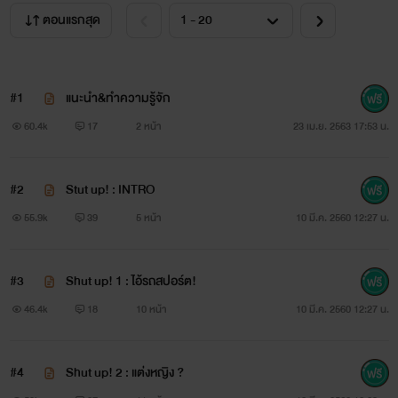
ซะถ้าไม่อยากเจอดี!
เลยค่ะ
ตอนแรกสุด
#1
แนะนำ&ทำความรู้จัก
ชี้แจงแถลงไข :
นิยายเรื่องนี้เป็นนิยาย
Yaoi ชายXชาย
นะคะ
60.4k
17
2 หน้า
23 เม.ย. 2563 17:53 น.
#2
Stut up! : INTRO
..................................................................................
55.9k
39
5 หน้า
10 มี.ค. 2560 12:27 น.
สวัสดีจ้าาา
//กราบงามๆสัก 3 ที
#3
Shut up! 1 : ไอ้รถสปอร์ต!
ไรท์ชื่อ
นิ้ง
นะคะ
46.4k
18
10 หน้า
10 มี.ค. 2560 12:27 น.
เรื่องนี้เป็นนิยายเรื่องแรกที่ไรท์แต่ง ถ้าผิดพลาดอะไรยังไง ก็
ขอโทษด้วยนะ แนะนำไรท์ได้นะคะ ไม่ว่ากันแล้วก็ฝากติดตามกัน
#4
Shut up! 2 : แต่งหญิง ?
ด้วยนะคะ