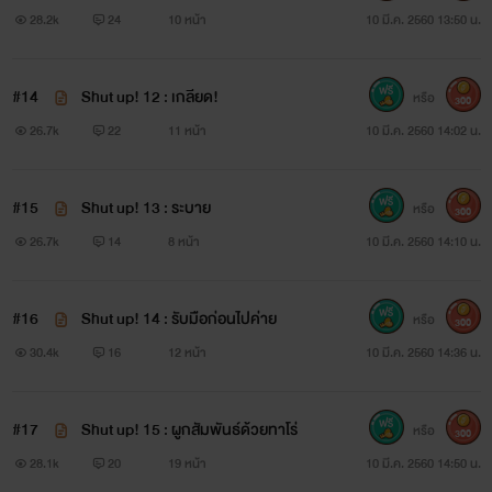
28.2k
24
10 หน้า
10 มี.ค. 2560 13:50 น.
จริงค่ะไรท์ก็รู้สึกภูมิใจมากกกก
ขอโทษน้าสำหรับคนที่อ่านแบบฟรีไม่ทัน หากไม่อยากเติมเหรียญ
#14
Shut up! 12 : เกลียด!
หรือ
300
ก็สามารถกดเป็นกุญแจแทนได้นะคะ
26.7k
22
11 หน้า
10 มี.ค. 2560 14:02 น.
และจะบอกว่าไรท์ก็ไม่อยากตั้งเหรียญสูงนะแต่ของไรท์มันตั้งต่ำ
#15
Shut up! 13 : ระบาย
หรือ
สุด
300 เหรียญ
ง่าาา บางตอนสั้นไปแต่ไรท์ก็ลดเหรียญลงไม่ได้ก็
300
26.7k
14
8 หน้า
10 มี.ค. 2560 14:10 น.
ขอโทษเด้อ
#16
Shut up! 14 : รับมือก่อนไปค่าย
หรือ
300
30.4k
16
12 หน้า
10 มี.ค. 2560 14:36 น.
#17
Shut up! 15 : ผูกสัมพันธ์ด้วยทาโร่
หรือ
300
28.1k
20
19 หน้า
10 มี.ค. 2560 14:50 น.
หวังว่าเราจะเข้าใจกันเนาะ รักเหมือนเดิม ไม่เปลี่ยนไป แต่แค่