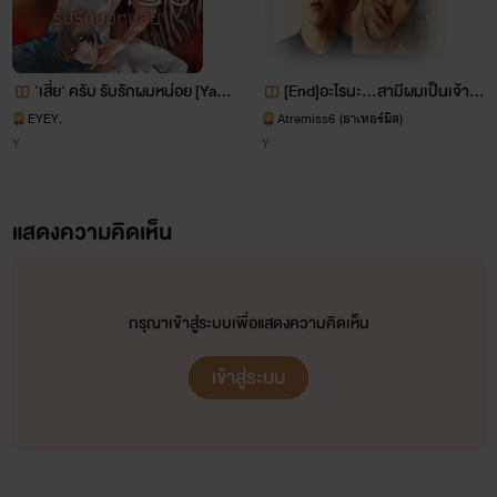
ไรท์ร่วมกับสำนักพิมพ์บ้านวายบุ๊ค ได้มีการปรับปรุงและเพิ่มตอน
แต๊งกิ้วๆนะจุ้บบบ ><
ใหม่ๆ
♡(10/03/60)♡
'เสี่ย' ครับ รับรักผมหน่อย [Yaoi]
[End]อะไรนะ...สามีผมเป็นเจ้าช
**ที่หาที่ไหนไม่ได้ นอกจากในหนังสือนี้เท่านั้น!**
จบ (ตีพิมพ์กับ สนพ. มีดีและธัญ
าย [Yaoi NC 20+]จบแล้ว
EYEY.
Atremiss6 (อาเทอร์มิส)
Y
Y
วลัย)
จึงกลายมาเป็นหนังสือเรื่อง!
แสดงความคิดเห็น
SHUT UP! หุบปากซะถ้าไม่อยากโดนจูบ
ช่องทางการติดต่อ
กรุณาเข้าสู่ระบบเพื่อแสดงความคิดเห็น
เนื่องจากจำรหัสเข้าเมลตัว
เข้าสู่ระบบ
เองไม่ได้ มีอะไรติดต่อที่เพจนี้
นะคะ