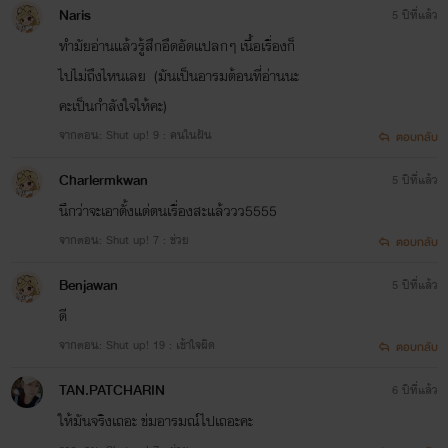
วันที่ 7 ก.พ. - 05 มี.ค.2561
Naris
5 ปีที่แล้ว
ทำมัยอ่านแล้วรู้สึกอึดอัดแปลกๆ เนื้อเรื่องก็
ไปไม่ถึงไหนเลย (มันเป็นอารมต้อนที่อ่านนะ
คะเป็นกำลังใจให้คะ)
จากตอน: Shut up! 9 : คนในฝัน
ตอบกลับ
Charlermkwan
5 ปีที่แล้ว
นึกว่าจะเอาตั้งแต่ตนเรื่องสะแล้ววว5555
จากตอน: Shut up! 7 : ช่วย
ตอบกลับ
Benjawan
5 ปีที่แล้ว
ดี
จากตอน: Shut up! 19 : เข้าใจผิด
ตอบกลับ
TAN.PATCHARIN
6 ปีที่แล้ว
วันที่ 5 มีนาคม 2561
ให้มันจริงเถอะ ข่มอารมณ์ไปเถอะคะ