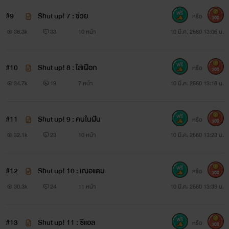
#9
Shut up! 7 : ช่วย
หรือ
300
..................................................................................
38.3k
33
10 หน้า
10 มี.ค. 2560 13:06 น.
#10
Shut up! 8 : ใส่เฝือก
หรือ
300
XX ขอพื้นที่พูดคุยกันนิดนึงงง.. XX
34.7k
19
7 หน้า
10 มี.ค. 2560 13:18 น.
สำหรับนิยายเรื่องนี้ ตอนแรกเป็นแบบฟรีค่ะ เพราะในช่วงแรกๆที่
แต่งยังไม่มีระบบสนับสนุน
#11
Shut up! 9 : คนในฝัน
หรือ
300
32.1k
23
10 หน้า
10 มี.ค. 2560 13:23 น.
แล้วทำไมอยู่ๆตอนนี้ถึงติดเหรียญ ?
ไรท์ก็คิดนานพอสมควรนะว่าจะลองเป็นนักเขียนระบบสนับสนุนดี
#12
Shut up! 10 : เฌอแตม
หรือ
300
ไหม แต่ด้วยความที่เป็นคนอยากรู้ อยากลอง เลยมีความคิดแบบ
30.3k
24
11 หน้า
10 มี.ค. 2560 13:39 น.
เอาน่า อยากลองดูว่าฝีมือตัวเองสักครั้งว่ามันจะสร้างประโยชน์
สร้างรายได้ให้ตัวเองได้จริงรึเปล่า ไรท์เลยลองสมัครดูและมันก็ได้
#13
Shut up! 11 : ซีแอล
หรือ
300