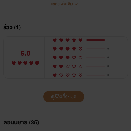
แสดงเพิ่มเติม
นิ่งๆแต่จิกกัดได้เจ็บแสบ เมื่อคนปากเสียอย่างเขาทั้งสองมาเจอ
กัน
รีวิว (1)
อย่าหวังว่าจะสงบสุข !
1
อย่าหวังว่าจะญาติดี !
0
5.0
0
อย่าหวังว่าจะมีความเคารพ!
0
0
รุ่นน้องปากหมาแต่น่ารัก ต้องมาเจอกับรุ่นพี่ที่กวนนิ่งๆจนน่า
หมั่นไส้
ดูรีวิวทั้งหมด
เรื่องราวจะชุลมุนวุ่นวายขนาดไหน จะต่อปากต่อคำ ด่าพ่อล่อแม่
ตอนนิยาย (
35
)
ถึงขั้นใด เหตุการณ์จะเป็นอย่างไรติดตามได้ใน
Shut up! หุบปาก