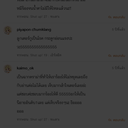
หมีร้องจนน้ำตาไม่มีให้ไหลแล้วนะ!!
จากตอน: Shut up! 27 : ทะเลาะ
ตอบกลับ
piyapon chumklang
5 ปีที่แล้ว
ลูกเตอร์กูเป็นโรค กระดูกอ่อนแรงปะ
วะ5555555555555555
จากตอน: Shut up! 19 : เข้าใจผิด
ตอบกลับ
kaimo_ok
5 ปีที่แล้ว
เป็นฉากดราม่าที่ทำให้เราร้องไห้ไม่หยุดเลยถึง
กับอ่านต่อไม่ได้เลย เจ็บมากเข้าใจเตอร์เลยอ่ะ
แต่ชอบค่ะชอบมากร้องไห้ดี 55555ยกให้เป็น
นิยายอันดับ1เลย แต่เจ็บจริงงๆนะ งืออออ
อออ
โปรโมชั่นพิเศษ **รอบปกติ**
จากตอน: Shut up! 27 : ทะเลาะ
ตอบกลับ