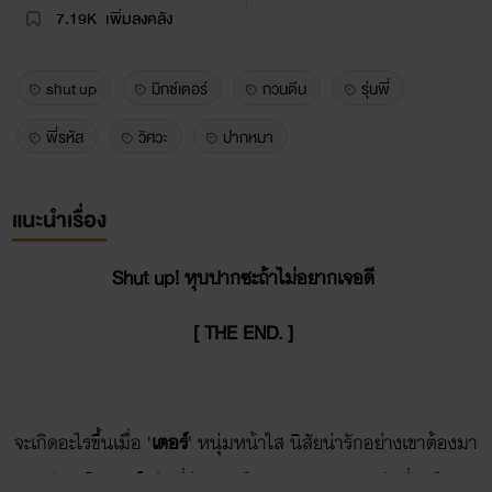
7.19K
เพิ่มลงคลัง
shut up
มิกซ์เตอร์
กวนตีน
รุ่นพี่
พี่รหัส
วิศวะ
ปากหมา
แนะนำเรื่อง
Shut up! หุบปากซะถ้าไม่อยากเจอดี
[ THE END. ]
จะเกิดอะไรขึ้นเมื่อ '
เตอร์
' หนุ่มหน้าใส นิสัยน่ารักอย่างเขาต้องมา
ปะทะกับ '
มิกเซอร์
' รุ่นพี่ปีสอง เดือนคณะวิศวะสุดหล่อที่เหมือนจะ