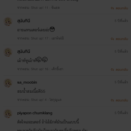
จากตอน: Shut up! 11 : ซีแอล
ตอบกลับ
สุนันทินี
5 ปีที่แล้ว
อายแทนเตอร์เลยอ่ะ😳
จากตอน: Shut up! 17 : เมาพิษไข้้
ตอบกลับ
สุนันทินี
5 ปีที่แล้ว
เม้าท์ทูเม้าท์🤭🤭
จากตอน: Shut up! 16 : เด็กขี้เซา
ตอบกลับ
sa_moobin
5 ปีที่แล้ว
สมน้ำสมเนื้อดี55
จากตอน: Shut up! 4 : ไขกุญแจ
ตอบกลับ
piyapon chumklang
5 ปีที่แล้ว
ตัดใจเถอะเตอร์ ถ้าไอ้มิกค์มันเป็นแบบนี้
ทะเลาะกันอีกมันก็จะเอากับคนอื่นอีกหรอ มัม