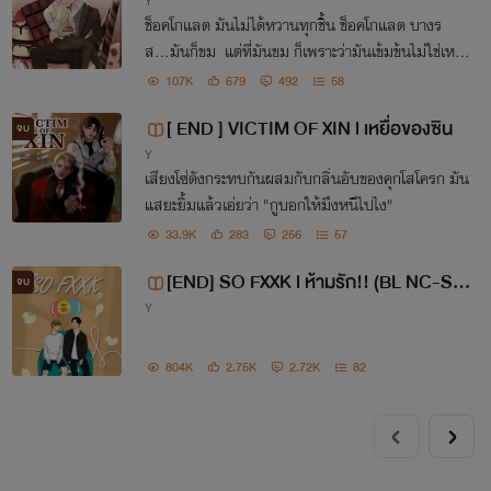
Y
(BL NC/SM+)
ช็อคโกแลต มันไม่ได้หวานทุกชิ้น ช็อคโกแลต บางร
ส...มันก็ขม แต่ที่มันขม ก็เพราะว่ามันเข้มข้นไม่ใช่เหร
อ?
107K
679
492
58
[ END ] VICTIM OF XIN l เหยื่อของซิน
จบ
Y
เสียงโซ่ดังกระทบกันผสมกับกลิ่นอับของคุกโสโครก มัน
แสยะยิ้มแล้วเอ่ยว่า "กูบอกให้มึงหนีไปไง"
33.9K
283
256
57
[END] SO FXXK l ห้ามรัก!! (BL NC-SM
จบ
Y
18+)
804K
2.75K
2.72K
82