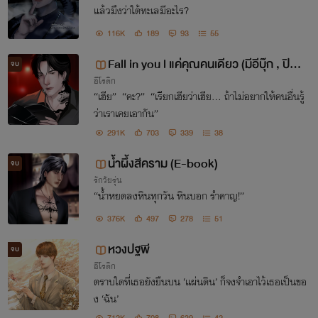
แล้วมึงว่าใต้ทะเลมีอะไร?
116K
189
93
55
Fall in you l แค่คุณคนเดียว (มีอีบุ๊ก , ปิด
จบ
อีโรติก
ตอนวันที่ 3/02)
“เฮีย” “คะ?” “เรียกเฮียว่าเฮีย... ถ้าไม่อยากให้คนอื่นรู้
ว่าเราเคยเอากัน”
291K
703
339
38
น้ำผึ้งสีคราม (E-book)
จบ
รักวัยรุ่น
“น้ำหยดลงหินทุกวัน หินบอก รำคาญ!”
376K
497
278
51
หวงปฐพี
จบ
อีโรติก
ตราบใดที่เธอยังยืนบน ‘แผ่นดิน’ ก็จงจำเอาไว้เธอเป็นขอ
ง ‘ฉัน’