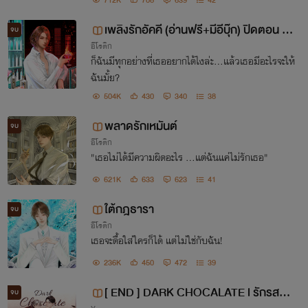
712K
708
639
42
เพลิงรักอัคคี (อ่านฟรี+มีอีบุ๊ก) ปิดตอน 1
จบ
อีโรติก
0/04
ก็ฉันมีทุกอย่างที่เธออยากได้ไงล่ะ...แล้วเธอมีอะไรจะให้
ฉันมั้ย?
504K
430
340
38
พลาดรักเหมันต์
จบ
อีโรติก
"เธอไม่ได้มีความผิดอะไร ...แต่ฉันแค่ไม่รักเธอ"
621K
633
623
41
ใต้กฎธารา
จบ
อีโรติก
เธอจะดื้อใส่ใครก็ได้ แต่ไม่ใช่กับฉัน!
236K
450
472
39
[ END ] DARK CHOCALATE l รักรสขม
จบ