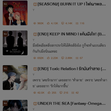
[SEASON2] BURN IT UP l ไฟเผาพลอ
จบ
Y
ย (BL NC-SM 18+)
960K
4.13K
4.14K
116
[END] KEEP IN MIND l แค้นฝังใจ! (BL
จบ
Y
NC-SM 18+)
มึงยัดเยียดสิ่งสกปรกให้ไอ้คิงส์ยังไง กูก็จะทำแบบเดียว
กันกับมึงนั่นแหละ
692K
2.23K
2.88K
67
[END] Toxic Relation l รักมันทำลาย (B
จบ
Y
DSM+)
เพราะ ‘เคยรักมาก’ เลยอยาก ‘ทำลาย’ เพราะ ‘เคยทำลา
ย’ เลยอยาก ‘รักให้มากขึ้น’
42.5K
255
216
42
UNDER THE SEA [Fantasy-Omegave
จบ
Y
rse] - [มีอีบุ๊ก]