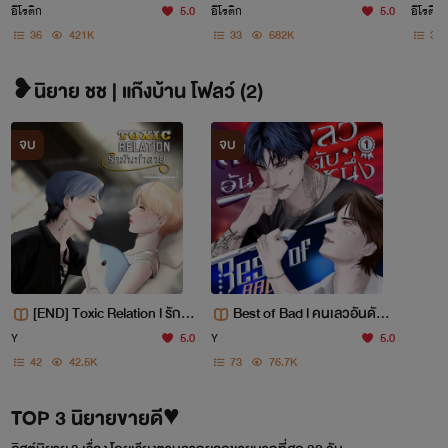
23/08/24)
น 03/11/67)
(มี
อีโรติก
5.0
อีโรติก
5.0
อีโรติก
36
421K
33
682K
38
❥นิยาย ชช | แก๊งบ้าน โฟลว์ (2)
จบ
จบ
[END] Toxic Relation l รักมั
Best of Bad l คนเลวอันดับห
นทำลาย (BDSM+)
นึ่ง (มีอีบุ๊ก)
Y
5.0
Y
5.0
42
42.5K
73
76.7K
TOP 3 นิยายขายดี♥