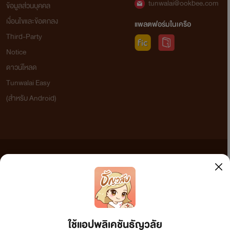
tunwalai@ookbee.com
ข้อมูลส่วนบุคคล
เงื่อนไขและข้อตกลง
แพลตฟอร์มในเครือ
Third-Party
Notice
ดาวน์โหลด
Tunwalai Easy
(สำหรับ Android)
ข้อความที่ท่านได้อ่านจากเว็บไซต์นี้เกิดจากการเขียนโดยสาธารณชนและเผยแพร่โดยอัตโนมัติ ผู้ดูแล
เว็บไซต์แห่งนี้ไม่ได้เห็นด้วยและไม่ขอรับผิดชอบต่อข้อความใดๆ ทั้งสิ้น ดังนั้นผู้อ่านทุกท่านโปรดใช้
วิจารณญาณในการกลั่นกรองด้วยตนเอง และหากท่านพบข้อความใดๆ ที่ขัดต่อกฎหมายและศีลธรรม
กรุณาแจ้งมาที่ tunwalai@ookbee.com เพื่อทีมงานจะได้ดำเนินการในทันที ทั้งนี้ ทางเว็บไซต์ขอสงวน
ลิขสิทธิ์ตามพระราชบัญญัติลิขสิทธิ์ (ฉบับเพิ่มเติม) พ.ศ.2558
ใช้แอปพลิเคชันธัญวลัย