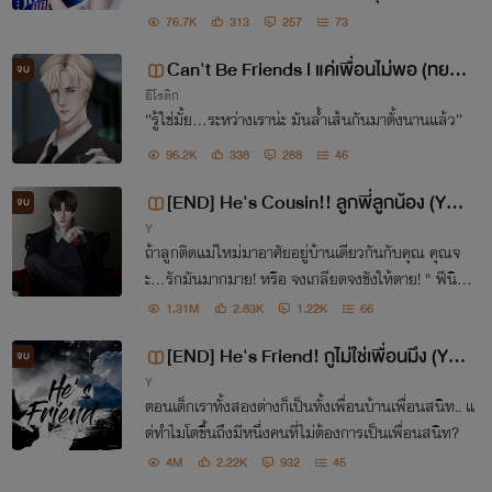
แชมป์ความน่าสมเพชได้นั่น ควรจะเป็นคนที่เลวอันดับห
76.7K
313
257
73
นึ่งเท่านั้นหรือไม่?
Can't Be Friends l แค่เพื่อนไม่พอ (ทยอย
จบ
อีโรติก
ติดเหรียญ 17/03/68)
“รู้ใช่มั้ย...ระหว่างเราน่ะ มันล้ำเส้นกันมาตั้งนานแล้ว”
96.2K
338
288
46
[END] He's Cousin!! ลูกพี่ลูกน้อง (Yaoi
จบ
Y
NC18+)
ถ้าลูกติดแม่ใหม่มาอาศัยอยู่บ้านเดียวกันกับคุณ คุณจ
ะ...รักมันมากมาย! หรือ จงเกลียดจงชังให้ตาย! " ฟีนิกซ์
" หนุ่มโฉด โหด เลว " วิสกี้ " เด็กแสบ ปากแซ่บ และเมื่
1.31M
2.83K
1.22K
66
อผู้ชายทั้งสองคนโคจรมาพบกัน...
[END] He's Friend! กูไม่ใช่เพื่อนมึง (Yao
จบ
Y
i NC18+)
ตอนเด็กเราทั้งสองต่างก็เป็นทั้งเพื่อนบ้านเพื่อนสนิท.. แ
ต่ทำไมโตขึ้นถึงมีหนึ่งคนที่ไม่ต้องการเป็นเพื่อนสนิท?
4M
2.22K
932
45