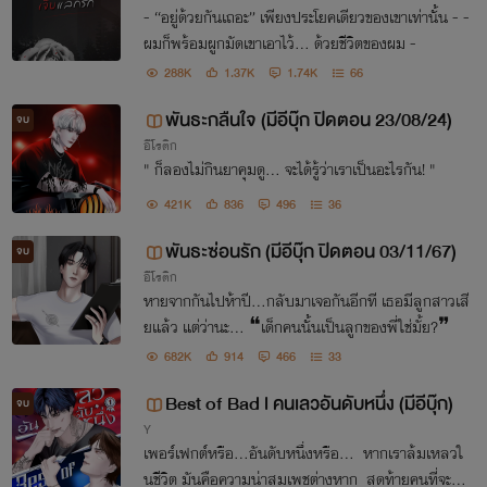
- “อยู่ด้วยกันเถอะ” เพียงประโยคเดียวของเขาเท่านั้น - -
ผมก็พร้อมผูกมัดเขาเอาไว้... ด้วยชีวิตของผม -
288K
1.37K
1.74K
66
พันธะกลืนใจ (มีอีบุ๊ก ปิดตอน 23/08/24)
จบ
อีโรติก
" ก็ลองไม่กินยาคุมดู... จะได้รู้ว่าเราเป็นอะไรกัน! "
421K
836
496
36
พันธะซ่อนรัก (มีอีบุ๊ก ปิดตอน 03/11/67)
จบ
อีโรติก
หายจากกันไปห้าปี...กลับมาเจอกันอีกที เธอมีลูกสาวเสี
ยแล้ว แต่ว่านะ... ❝เด็กคนนั้นเป็นลูกของพี่ใช่มั้ย?❞
682K
914
466
33
Best of Bad l คนเลวอันดับหนึ่ง (มีอีบุ๊ก)
จบ
Y
เพอร์เฟกต์หรือ...อันดับหนึ่งหรือ... หากเราล้มเหลวใ
นชีวิต มันคือความน่าสมเพชต่างหาก สุดท้ายคนที่จะล้ม