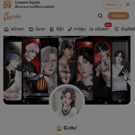
Tunwalai ธัญวลัย
เปิดแอป
เพื่อประสบการณ์ที่ดีกว่าบนมือถือ
เข้าสู่ระบบ
มาใหม่
หน้าแรก
นิยาย
อีบุ๊ก
การ์ตูน
ดรีมแชท
ธัญลิสต์
Coffe'