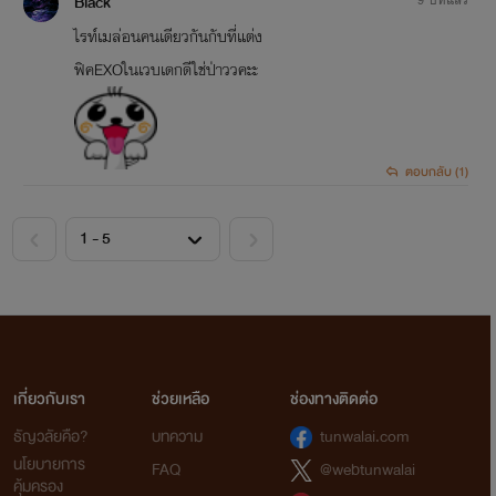
Black
ไรท์เมล่อนคนเดียวกันกับที่แต่ง
ฟิคEXOในเวบเดกดีใช่ป่าววคะะ
ตอบกลับ (1)
<
>
เกี่ยวกับเรา
ช่วยเหลือ
ช่องทางติดต่อ
ธัญวลัยคือ?
บทความ
tunwalai.com
นโยบายการ
FAQ
@webtunwalai
คุ้มครอง