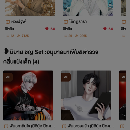
หวงปฐพี
ใต้กฎธารา
พ
อีโรติก
5.0
อีโรติก
5.0
อีโรติก
42
712K
39
236K
41
❥นิยาย ชญ Set :อนุบาลมาเฟีย&ตำรวจ
กลิ่นแป้งเด็ก (4)
จบ
จบ
จบ
พันธะกลืนใจ (มีอีบุ๊ก ปิดตอน
พันธะซ่อนรัก (มีอีบุ๊ก ปิดตอ
Fa