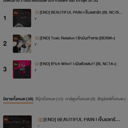
ลิสต์นิยาย 3 เรื่อง โดยเรียงตามจากยอดขายมากที่สุด 30 วัน
[END] BEAUTIFUL PAIN l เจ็บแลกรัก (BL NC/SM
จบ
1
Y
18+)
[END] Toxic Relation l รักมันทำลาย (BDSM+)
จบ
2
Y
[END] B*tch Wife!! l เมียตัวแสบ!! (BL NC18+)
จบ
3
Y
นิยายทั้งหมด (
30
)
อีบุ๊กทั้งหมด (
33
)
การ์ตูนทั้งหมด (
0
)
ธัญลิสต์ทั้งหมด (
1
[END] BEAUTIFUL PAIN l เจ็บแลกรัก
จบ
Y
(BL NC/SM 18+)